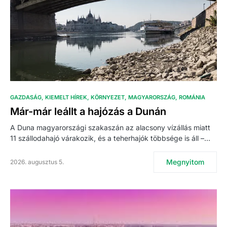
GAZDASÁG
KIEMELT HÍREK
KÖRNYEZET
MAGYARORSZÁG
ROMÁNIA
Már-már leállt a hajózás a Dunán
A Duna magyarországi szakaszán az alacsony vízállás miatt
11 szállodahajó várakozik, és a teherhajók többsége is áll –…
Megnyitom
2026. augusztus 5.