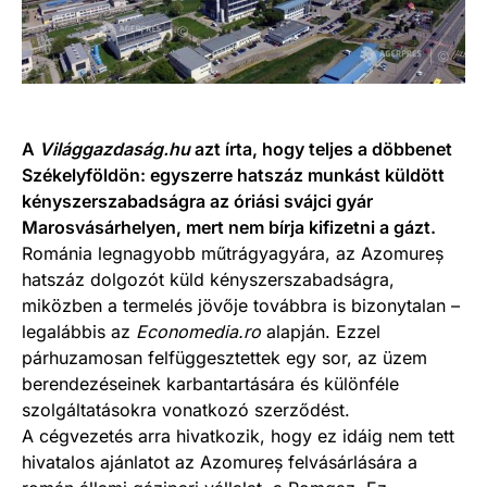
A
Világgazdaság.hu
azt írta, hogy teljes a döbbenet
Székelyföldön: egyszerre hatszáz munkást küldött
kényszerszabadságra az óriási svájci gyár
Marosvásárhelyen, mert nem bírja kifizetni a gázt.
Románia legnagyobb műtrágyagyára, az Azomureș
hatszáz dolgozót küld kényszerszabadságra,
miközben a termelés jövője továbbra is bizonytalan –
legalábbis az
Economedia.ro
alapján. Ezzel
párhuzamosan felfüggesztettek egy sor, az üzem
berendezéseinek karbantartására és különféle
szolgáltatásokra vonatkozó szerződést.
A cégvezetés arra hivatkozik, hogy ez idáig nem tett
hivatalos ajánlatot az Azomureș felvásárlására a