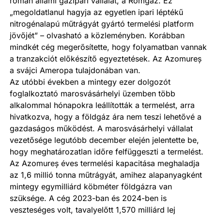
román állami gázipari vállalat, a Romgaz. Ez
„megoldatlanul hagyja az egyetlen ipari léptékű
nitrogénalapú műtrágyát gyártó termelési platform
jövőjét” – olvasható a közleményben. Korábban
mindkét cég megerősítette, hogy folyamatban vannak
a tranzakciót előkészítő egyeztetések. Az Azomureș
a svájci Ameropa tulajdonában van.
Az utóbbi években a mintegy ezer dolgozót
foglalkoztató marosvásárhelyi üzemben több
alkalommal hónapokra leállították a termelést, arra
hivatkozva, hogy a földgáz ára nem teszi lehetővé a
gazdaságos működést. A marosvásárhelyi vállalat
vezetősége legutóbb december elején jelentette be,
hogy meghatározatlan időre felfüggeszti a termelést.
Az Azomureș éves termelési kapacitása meghaladja
az 1,6 millió tonna műtrágyát, amihez alapanyagként
mintegy egymilliárd köbméter földgázra van
szüksége. A cég 2023-ban és 2024-ben is
veszteséges volt, tavalyelőtt 1,570 milliárd lej