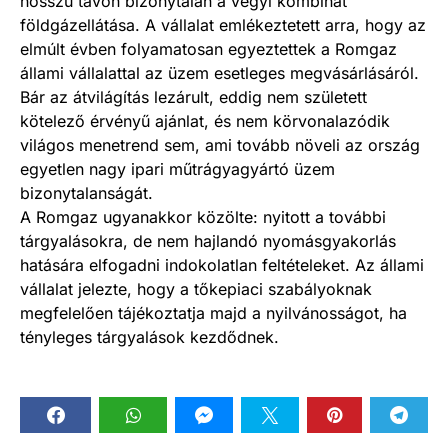
hosszú távon bizonytalan a vegyi kombinát
földgázellátása. A vállalat emlékeztetett arra, hogy az
elmúlt évben folyamatosan egyeztettek a Romgaz
állami vállalattal az üzem esetleges megvásárlásáról.
Bár az átvilágítás lezárult, eddig nem született
kötelező érvényű ajánlat, és nem körvonalazódik
világos menetrend sem, ami tovább növeli az ország
egyetlen nagy ipari műtrágyagyártó üzem
bizonytalanságát.
A Romgaz ugyanakkor közölte: nyitott a további
tárgyalásokra, de nem hajlandó nyomásgyakorlás
hatására elfogadni indokolatlan feltételeket. Az állami
vállalat jelezte, hogy a tőkepiaci szabályoknak
megfelelően tájékoztatja majd a nyilvánosságot, ha
tényleges tárgyalások kezdődnek.