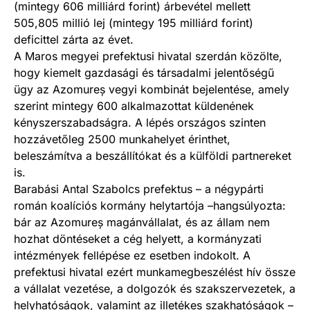
(mintegy 606 milliárd forint) árbevétel mellett
505,805 millió lej (mintegy 195 milliárd forint)
deficittel zárta az évet.
A Maros megyei prefektusi hivatal szerdán közölte,
hogy kiemelt gazdasági és társadalmi jelentőségű
ügy az Azomureș vegyi kombinát bejelentése, amely
szerint mintegy 600 alkalmazottat küldenének
kényszerszabadságra. A lépés országos szinten
hozzávetőleg 2500 munkahelyet érinthet,
beleszámítva a beszállítókat és a külföldi partnereket
is.
Barabási Antal Szabolcs prefektus – a négypárti
román koalíciós kormány helytartója –hangsúlyozta:
bár az Azomureș magánvállalat, és az állam nem
hozhat döntéseket a cég helyett, a kormányzati
intézmények fellépése ez esetben indokolt. A
prefektusi hivatal ezért munkamegbeszélést hív össze
a vállalat vezetése, a dolgozók és szakszervezetek, a
helyhatóságok, valamint az illetékes szakhatóságok –