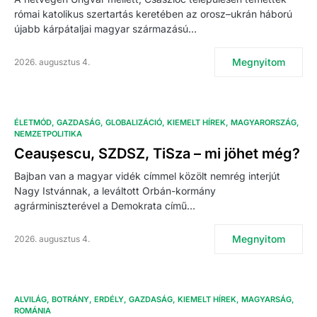
római katolikus szertartás keretében az orosz–ukrán háború
újabb kárpátaljai magyar származású…
Megnyitom
2026. augusztus 4.
ÉLETMÓD
GAZDASÁG
GLOBALIZÁCIÓ
KIEMELT HÍREK
MAGYARORSZÁG
NEMZETPOLITIKA
Ceaușescu, SZDSZ, TiSza – mi jöhet még?
Bajban van a magyar vidék címmel közölt nemrég interjút
Nagy Istvánnak, a leváltott Orbán-kormány
agrárminiszterével a Demokrata című…
Megnyitom
2026. augusztus 4.
ALVILÁG
BOTRÁNY
ERDÉLY
GAZDASÁG
KIEMELT HÍREK
MAGYARSÁG
ROMÁNIA