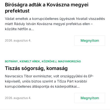
Bíróságra adták a Kovászna megyei
prefektust
Vádat emeltek a korrupcióellenes ügyészek hivatali visszaélés
miatt Ráduly István Kovászna megyei prefektus ellen –
közölte hétfőn a…
Megnyitom
2026. augusztus 4.
BOTRÁNY
KIEMELT HÍREK
KÖZRÖHEJ
MAGYARORSZÁG
Tiszás sógorság, komaság
Navracsics Tibor exminiszter, volt országgyűlési és EP-
képviselő, uniós biztos szerint a TiSza Párt korábbi
korrupcióellenes álláspontja és káderpolitikai…
Megnyitom
2026. augusztus 4.