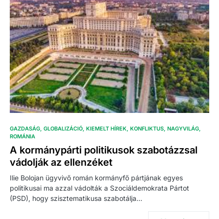
GAZDASÁG
GLOBALIZÁCIÓ
KIEMELT HÍREK
KONFLIKTUS
NAGYVILÁG
ROMÁNIA
A kormánypárti politikusok szabotázzsal
vádolják az ellenzéket
Ilie Bolojan ügyvivő román kormányfő pártjának egyes
politikusai ma azzal vádolták a Szociáldemokrata Pártot
(PSD), hogy szisztematikusa szabotálja…