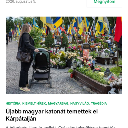
Megnyitom
2026. augusztus 5.
HISTÓRIA
KIEMELT HÍREK
MAGYARSÁG
NAGYVILÁG
TRAGÉDIA
Újabb magyar katonát temettek el
Kárpátalján
A hétvégén Ungvár mellett, Császlóc településen temették