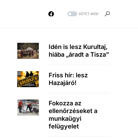
SÖTÉT MÓD
Idén is lesz Kurultaj,
hiába „áradt a Tisza”
Friss hír: lesz
Hazajáró!
Fokozza az
ellenőrzéseket a
munkaügyi
felügyelet