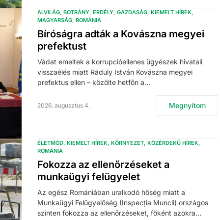
ALVILÁG
BOTRÁNY
ERDÉLY
GAZDASÁG
KIEMELT HÍREK
MAGYARSÁG
ROMÁNIA
Bíróságra adták a Kovászna megyei
prefektust
Vádat emeltek a korrupcióellenes ügyészek hivatali
visszaélés miatt Ráduly István Kovászna megyei
prefektus ellen – közölte hétfőn a…
Megnyitom
2026. augusztus 4.
ÉLETMÓD
KIEMELT HÍREK
KÖRNYEZET
KÖZÉRDEKŰ HÍREK
ROMÁNIA
Fokozza az ellenőrzéseket a
munkaügyi felügyelet
Az egész Romániában uralkodó hőség miatt a
Munkaügyi Felügyelőség (Inspecția Muncii) országos
szinten fokozza az ellenőrzéseket, főként azokra…