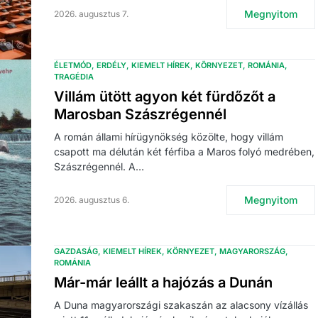
Megnyitom
2026. augusztus 7.
ÉLETMÓD
ERDÉLY
KIEMELT HÍREK
KÖRNYEZET
ROMÁNIA
TRAGÉDIA
Villám ütött agyon két fürdőzőt a
Marosban Szászrégennél
A román állami hírügynökség közölte, hogy villám
csapott ma délután két férfiba a Maros folyó medrében,
Szászrégennél. A…
Megnyitom
2026. augusztus 6.
GAZDASÁG
KIEMELT HÍREK
KÖRNYEZET
MAGYARORSZÁG
ROMÁNIA
Már-már leállt a hajózás a Dunán
A Duna magyarországi szakaszán az alacsony vízállás