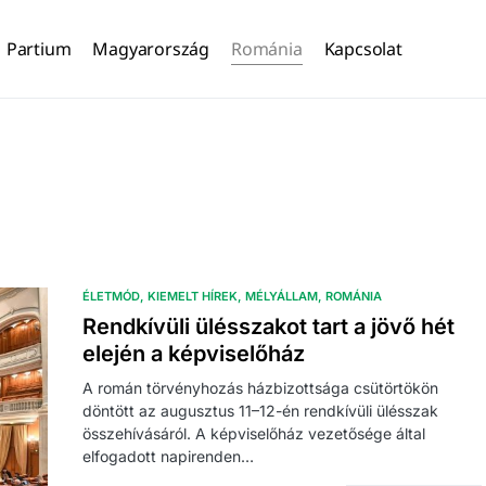
Partium
Magyarország
Románia
Kapcsolat
ÉLETMÓD
KIEMELT HÍREK
MÉLYÁLLAM
ROMÁNIA
Rendkívüli ülésszakot tart a jövő hét
elején a képviselőház
A román törvényhozás házbizottsága csütörtökön
döntött az augusztus 11–12-én rendkívüli ülésszak
összehívásáról. A képviselőház vezetősége által
elfogadott napirenden…