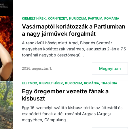
KIEMELT HÍREK
KÖRNYEZET
KURIÓZUM
PARTIUM
ROMÁNIA
Vasárnaptól korlátozzák a Partiumban
a nagy járművek forgalmát
A rendkívüli hőség miatt Arad, Bihar és Szatmár
megyében korlátozzák vasárnap, augusztus 2-án a 7,5
tonnánál nagyobb össztömegű…
Megnyitom
2026. augusztus 1.
ÉLETMÓD
KIEMELT HÍREK
KURIÓZUM
ROMÁNIA
TRAGÉDIA
Egy öregember vezette fának a
kisbuszt
Egy 16 személyt szállító kisbusz tért le az úttestről és
csapódott fának a dél-romániai Argyas (Argeș)
megyében, Câmpulung…