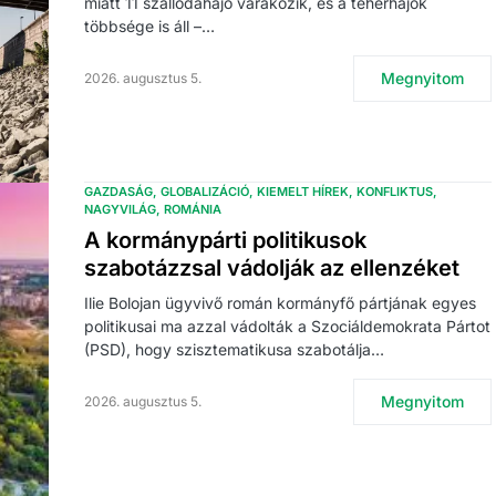
miatt 11 szállodahajó várakozik, és a teherhajók
többsége is áll –…
Megnyitom
2026. augusztus 5.
GAZDASÁG
GLOBALIZÁCIÓ
KIEMELT HÍREK
KONFLIKTUS
NAGYVILÁG
ROMÁNIA
A kormánypárti politikusok
szabotázzsal vádolják az ellenzéket
Ilie Bolojan ügyvivő román kormányfő pártjának egyes
politikusai ma azzal vádolták a Szociáldemokrata Pártot
(PSD), hogy szisztematikusa szabotálja…
Megnyitom
2026. augusztus 5.