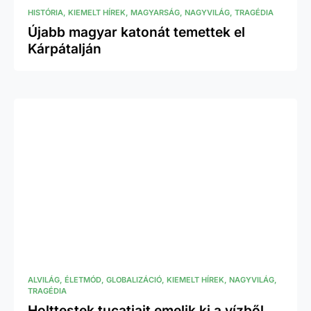
HISTÓRIA
KIEMELT HÍREK
MAGYARSÁG
NAGYVILÁG
TRAGÉDIA
Újabb magyar katonát temettek el
Kárpátalján
ALVILÁG
ÉLETMÓD
GLOBALIZÁCIÓ
KIEMELT HÍREK
NAGYVILÁG
TRAGÉDIA
Holttestek tucatjait emelik ki a vízből