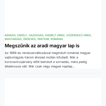
BÁNSÁG
ERDÉLY
GAZDASÁG
KIEMELT HÍREK
KÖZÉRDEKŰ HÍREK
MAGYARSÁG
ÖRÖKSÉG
PARTIUM
ROMÁNIA
Megszűnik az aradi magyar lap is
Az 1989-es rendszerváltozással megindult romániai magyar
sajtóvirágzás három étvized múltán kifulladt. Már a
koronavírusjárvány előtt beindult a sorvadás, mára pedig
általánossá vált. Már csak négy megyei napilap…