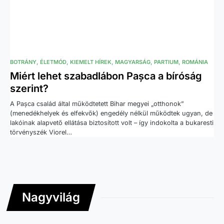
BOTRÁNY
ÉLETMÓD
KIEMELT HÍREK
MAGYARSÁG
PARTIUM
ROMÁNIA
Miért lehet szabadlábon Pașca a bíróság
szerint?
A Pașca család által működtetett Bihar megyei „otthonok”
(menedékhelyek és elfekvők) engedély nélkül működtek ugyan, de
lakóinak alapvető ellátása biztosított volt – így indokolta a bukaresti
törvényszék Viorel…
Nagyvilág