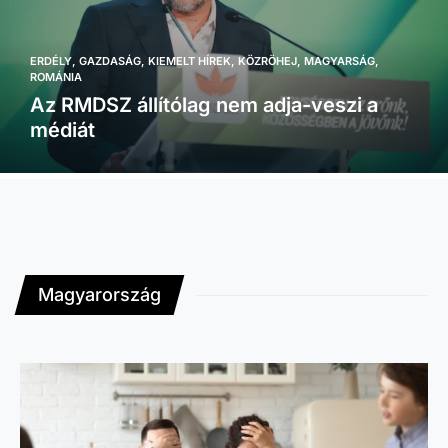
ERDÉLY
GAZDASÁG
KIEMELT HÍREK
KÖZRÖHEJ
MAGYARSÁG
ROMÁNIA
Az RMDSZ állítólag nem adja-veszi a
médiát
Magyarország