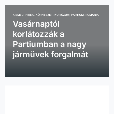
KIEMELT HÍREK
KÖRNYEZET
KURIÓZUM
PARTIUM
ROMÁNIA
Vasárnaptól
korlátozzák a
Partiumban a nagy
járművek forgalmát