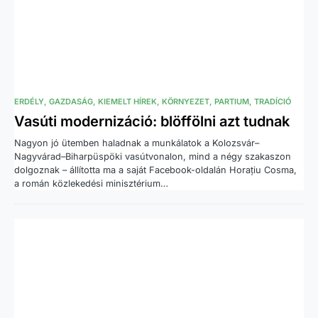
ERDÉLY
GAZDASÁG
KIEMELT HÍREK
KÖRNYEZET
PARTIUM
TRADÍCIÓ
Vasúti modernizáció: blöffölni azt tudnak
Nagyon jó ütemben haladnak a munkálatok a Kolozsvár–
Nagyvárad–Biharpüspöki vasútvonalon, mind a négy szakaszon
dolgoznak – állította ma a saját Facebook-oldalán Horațiu Cosma,
a román közlekedési minisztérium…