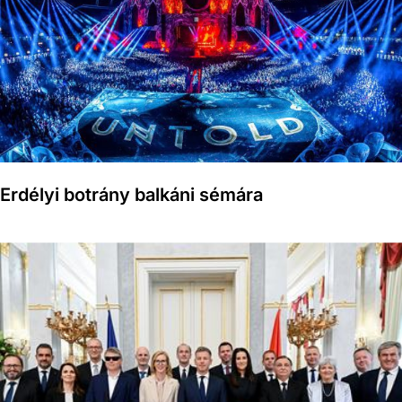
Erdélyi botrány balkáni sémára