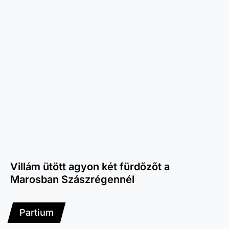
Villám ütött agyon két fürdőzőt a
Marosban Szászrégennél
Partium