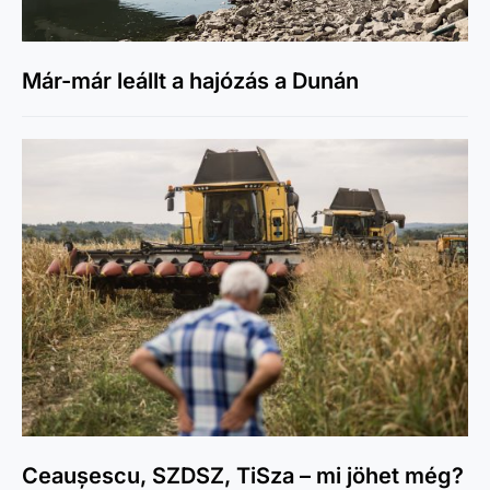
Már-már leállt a hajózás a Dunán
Ceaușescu, SZDSZ, TiSza – mi jöhet még?