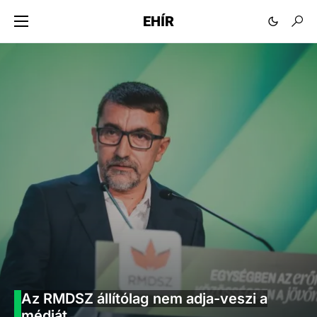
EHÍR
Az RMDSZ állítólag nem adja-veszi a
médiát