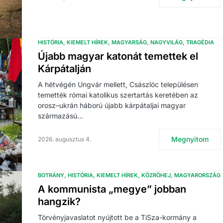
HISTÓRIA
KIEMELT HÍREK
MAGYARSÁG
NAGYVILÁG
TRAGÉDIA
Újabb magyar katonát temettek el
Kárpátalján
A hétvégén Ungvár mellett, Császlóc településen
temették római katolikus szertartás keretében az
orosz–ukrán háború újabb kárpátaljai magyar
származású…
Megnyitom
2026. augusztus 4.
BOTRÁNY
HISTÓRIA
KIEMELT HÍREK
KÖZRÖHEJ
MAGYARORSZÁG
A kommunista „megye” jobban
hangzik?
Törvényjavaslatot nyújtott be a TiSza-kormány a