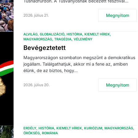
Tusnádfürdőn. A Tusványosnak becézett fesztivál…
Megnyitom
2026. július 21.
ALVILÁG
GLOBALIZÁCIÓ
HISTÓRIA
KIEMELT HÍREK
MAGYARORSZÁG
TRAGÉDIA
VÉLEMÉNY
Bevégeztetett
Magyarországon szombaton megszűnt a demokratikus
jogállam. Találgathatjuk, akkor mi a fene az, amiben
élünk, de az biztos, hogy…
Megnyitom
2026. július 20.
ERDÉLY
HISTÓRIA
KIEMELT HÍREK
KURIÓZUM
MAGYARORSZÁG
ÖRÖKSÉG
ROMÁNIA