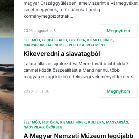
magyar Országgyűlésben, amely szerint a vármegyéket
ismét megyének, a főispánokat pedig
kormánymegbízottnak…
Megnyitom
2026. augusztus 3.
ÉLETMÓD
GLOBALIZÁCIÓ
HISTÓRIA
KIEMELT HÍREK
MAGYARORSZÁG
NEMZETPOLITIKA
VÉLEMÉNY
Kikeveredni a siavatagból
Talpra állás és újrakezdés: Merre tovább jobboldal?
címmel közölt összeállítást a Mandiner.hu, több
magyarországi közíró értelmiségi véleményét kikérve.…
Megnyitom
2026. július 31.
ÉLETMÓD
HISTÓRIA
KIEMELT HÍREK
KULTÚRA
MAGYARSÁG
NAGYVILÁG
ÖRÖKSÉG
A Magyar Nemzeti Múzeum legújabb