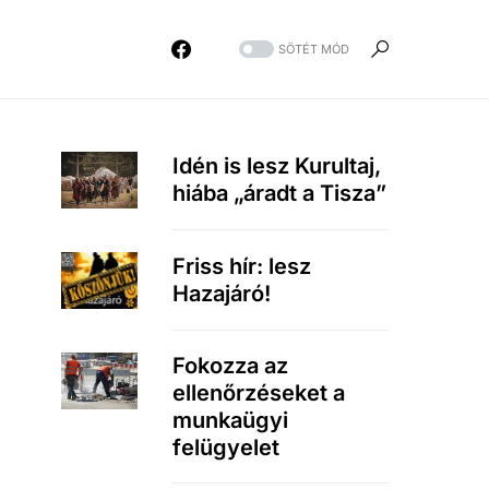
SÖTÉT MÓD
Idén is lesz Kurultaj,
hiába „áradt a Tisza”
Friss hír: lesz
Hazajáró!
Fokozza az
ellenőrzéseket a
munkaügyi
felügyelet