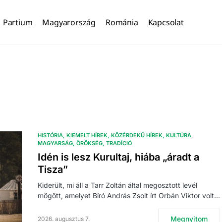
Partium
Magyarország
Románia
Kapcsolat
HISTÓRIA
KIEMELT HÍREK
KÖZÉRDEKŰ HÍREK
KULTÚRA
MAGYARSÁG
ÖRÖKSÉG
TRADÍCIÓ
Idén is lesz Kurultaj, hiába „áradt a
Tisza”
Kiderült, mi áll a Tarr Zoltán által megosztott levél
mögött, amelyet Bíró András Zsolt írt Orbán Viktor volt…
Megnyitom
2026. augusztus 7.