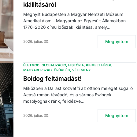
kiállításáról
Megnyílt Budapesten a Magyar Nemzeti Múzeum
Amerikai álom – Magyarok az Egyesült Államokban
1776–2026 című időszaki kiállítása, amely…
Megnyitom
2026. július 30.
ÉLETMÓD
GLOBALIZÁCIÓ
HISTÓRIA
KIEMELT HÍREK
MAGYARORSZÁG
ÖRÖKSÉG
VÉLEMÉNY
Boldog feltámadást!
Miközben a Dallast közvetíti az otthon melegét sugalló
Acasă román tévéadó, és a sármos Ewingok
mosolyognak ránk, felidézve…
Megnyitom
2026. július 30.