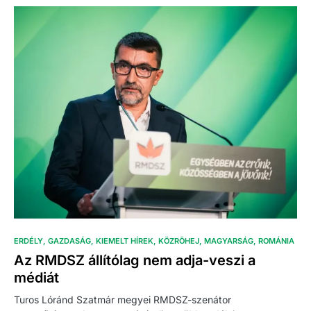
ERDÉLY
GAZDASÁG
KIEMELT HÍREK
KÖZRÖHEJ
MAGYARSÁG
ROMÁNIA
Az RMDSZ állítólag nem adja-veszi a
médiát
Turos Lóránd Szatmár megyei RMDSZ-szenátor