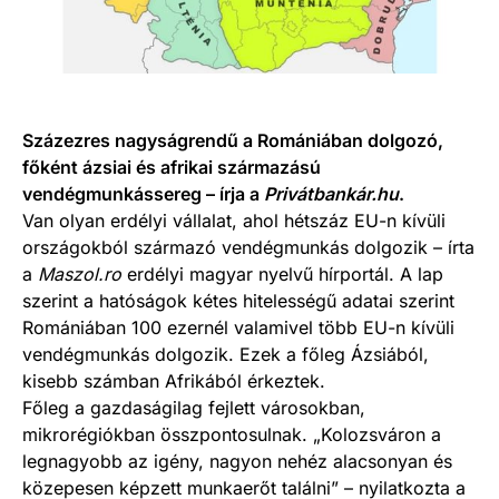
Százezres nagyságrendű a Romániában dolgozó,
főként ázsiai és afrikai származású
vendégmunkássereg – írja a
Privátbankár.hu
.
Van olyan erdélyi vállalat, ahol hétszáz EU-n kívüli
országokból származó vendégmunkás dolgozik – írta
a
Maszol.ro
erdélyi magyar nyelvű hírportál. A lap
szerint a hatóságok kétes hitelességű adatai szerint
Romániában 100 ezernél valamivel több EU-n kívüli
vendégmunkás dolgozik. Ezek a főleg Ázsiából,
kisebb számban Afrikából érkeztek.
Főleg a gazdaságilag fejlett városokban,
mikrorégiókban összpontosulnak. „Kolozsváron a
legnagyobb az igény, nagyon nehéz alacsonyan és
közepesen képzett munkaerőt találni” – nyilatkozta a