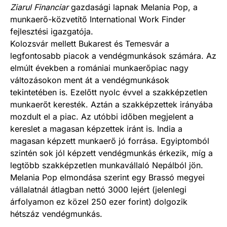
Ziarul Financiar
gazdasági lapnak Melania Pop, a
munkaerő-közvetítő International Work Finder
fejlesztési igazgatója.
Kolozsvár mellett Bukarest és Temesvár a
legfontosabb piacok a vendégmunkások számára. Az
elmúlt években a romániai munkaerőpiac nagy
változásokon ment át a vendégmunkások
tekintetében is. Ezelőtt nyolc évvel a szakképzetlen
munkaerőt keresték. Aztán a szakképzettek irányába
mozdult el a piac. Az utóbbi időben megjelent a
kereslet a magasan képzettek iránt is. India a
magasan képzett munkaerő jó forrása. Egyiptomból
szintén sok jól képzett vendégmunkás érkezik, míg a
legtöbb szakképzetlen munkavállaló Nepálból jön.
Melania Pop elmondása szerint egy Brassó megyei
vállalatnál átlagban nettó 3000 lejért (jelenlegi
árfolyamon ez közel 250 ezer forint) dolgozik
hétszáz vendégmunkás.