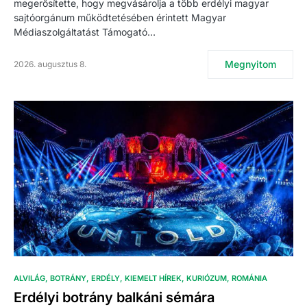
megerősítette, hogy megvásárolja a több erdélyi magyar
sajtóorgánum működtetésében érintett Magyar
Médiaszolgáltatást Támogató…
Megnyitom
2026. augusztus 8.
ALVILÁG
BOTRÁNY
ERDÉLY
KIEMELT HÍREK
KURIÓZUM
ROMÁNIA
Erdélyi botrány balkáni sémára