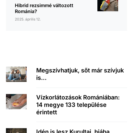
Hibrid rezsimmé változott
Románia?
2025. április 12.
Megszívhatjuk, sőt már szívjuk
is…
Vízkorlátozások Romániában:
14 megye 133 települése
érintett
Idén is lesz Kurultaj, hiába