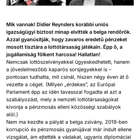
Mik vannak! Didier Reynders korábbi uniós
igazságügyi biztost minap elvitték a belga rendőrök.
Azzal gyanúsítják, hogy zavaros eredetű pénzeket
mosott tisztára a lottótársaság játékain. Épp ő, a
jogállamiság fölkent harcosa! Hallatlan!
Nemcsak lottószelvényekkel ügyeskedhetett, hanem
a jövedelmezőbb kaparós sorsjegyekkel is –
pontosan tudhatta, mit csinál, hiszen négy éven át ő
vezette a céget. (Milyen „érdekes”, az Európai
Parlament épp az idén tavasszal fogadta el azt a
szabályozást, mely a nemzeti lottótársaságokat
kivonja a pénzmosás elleni közösségi szabályok
alól.)
Nem ma kezdte a pályát a belga zsivány, 2019-ben
korrupció és pénzmosás gyanújával már indult ellene
vizsgálat, ám ejtették a vádakat, ugyanis diplomáciai