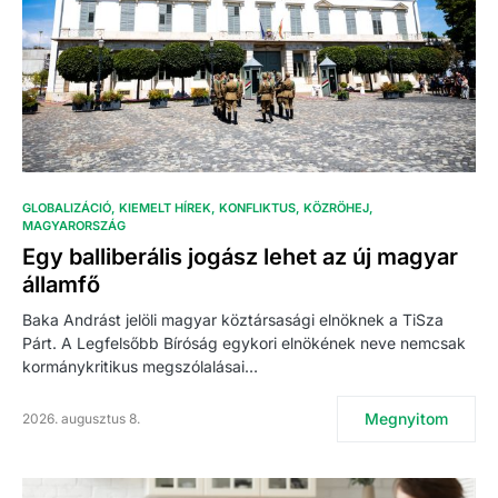
GLOBALIZÁCIÓ
KIEMELT HÍREK
KONFLIKTUS
KÖZRÖHEJ
MAGYARORSZÁG
Egy balliberális jogász lehet az új magyar
államfő
Baka Andrást jelöli magyar köztársasági elnöknek a TiSza
Párt. A Legfelsőbb Bíróság egykori elnökének neve nemcsak
kormánykritikus megszólalásai…
Megnyitom
2026. augusztus 8.