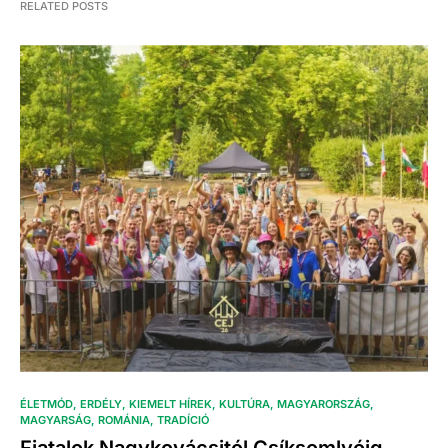
RELATED POSTS
ÉLETMÓD
ERDÉLY
KIEMELT HÍREK
KULTÚRA
MAGYARORSZÁG
MAGYARSÁG
ROMÁNIA
TRADÍCIÓ
Fiatalok Nagykovácsitól Csíksomlyóig