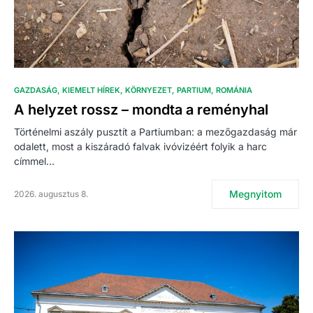
GAZDASÁG
KIEMELT HÍREK
KÖRNYEZET
PARTIUM
ROMÁNIA
A helyzet rossz – mondta a reményhal
Történelmi aszály pusztít a Partiumban: a mezőgazdaság már
odalett, most a kiszáradó falvak ivóvizéért folyik a harc
címmel…
Megnyitom
2026. augusztus 8.