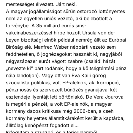
mentességet élvezett. Járt neki.
A magyar jogállamiságot sűrűn ostorozó lottónyertes
nem az egyetlen uniós vezető, aki belebotlott a
törvénybe. A 35 milliárd eurós sms-
vakcinabeszerzéssel hírbe hozott Ursula von der
Leyen bizottsági elnök például nemrég állt az Európai
Bíróság elé. Manfred Weber néppárti vezető sem
feddhetetlen, ő joghézagokat használt ki, nagyjából
négyszázezer eurót vágott zsebre (családi házát
„nevezte ki” pártirodának, hogy a költségtérítési pénz
nála landoljon). Vagy ott van Eva Kaili görög
szocialista politikus, volt EP-alelnök, aki korrupció,
pénzmosás és szervezett bűnözés gyanújával két
esztendeje ilyentájt lett börtönlakó. De Vera Jourova
is megéri a pénzét, a volt EP-alelnök, a magyar
kormány dacos kritikusa még 2006-ban, a cseh
kormány helyettes államtitkáraként került a kaptárba,
állítólag kenőpénzt fogadott el…
Kifogytam a szuszból és a terjedelemből.