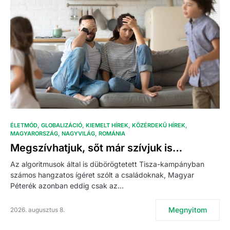
ÉLETMÓD
GLOBALIZÁCIÓ
KIEMELT HÍREK
KÖZÉRDEKŰ HÍREK
MAGYARORSZÁG
NAGYVILÁG
ROMÁNIA
Megszívhatjuk, sőt már szívjuk is…
Az algoritmusok által is dübörögtetett Tisza-kampányban
számos hangzatos ígéret szólt a családoknak, Magyar
Péterék azonban eddig csak az…
Megnyitom
2026. augusztus 8.