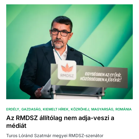
ERDÉLY
GAZDASÁG
KIEMELT HÍREK
KÖZRÖHEJ
MAGYARSÁG
ROMÁNIA
Az RMDSZ állítólag nem adja-veszi a
médiát
Turos Lóránd Szatmár megyei RMDSZ-szenátor