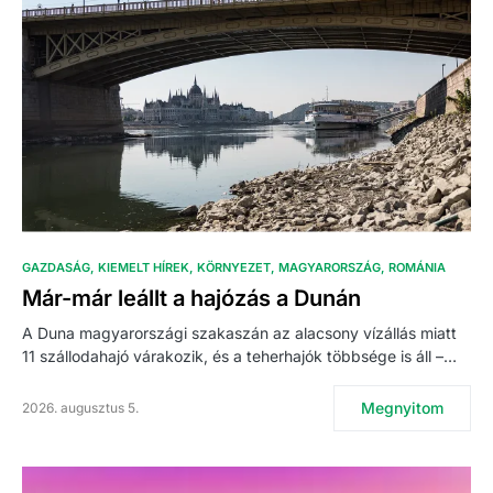
GAZDASÁG
KIEMELT HÍREK
KÖRNYEZET
MAGYARORSZÁG
ROMÁNIA
Már-már leállt a hajózás a Dunán
A Duna magyarországi szakaszán az alacsony vízállás miatt
11 szállodahajó várakozik, és a teherhajók többsége is áll –…
Megnyitom
2026. augusztus 5.