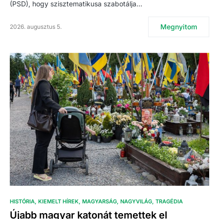
(PSD), hogy szisztematikusa szabotálja…
Megnyitom
2026. augusztus 5.
HISTÓRIA
KIEMELT HÍREK
MAGYARSÁG
NAGYVILÁG
TRAGÉDIA
Újabb magyar katonát temettek el