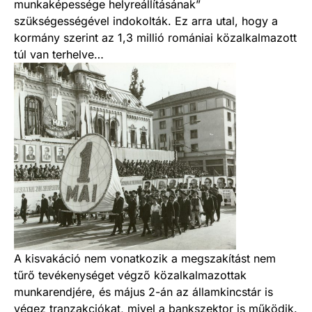
munkaképessége helyreállításának”
szükségességével indokolták. Ez arra utal, hogy a
kormány szerint az 1,3 millió romániai közalkalmazott
túl van terhelve…
A kisvakáció nem vonatkozik a megszakítást nem
tűrő tevékenységet végző közalkalmazottak
munkarendjére, és május 2-án az államkincstár is
végez tranzakciókat, mivel a bankszektor is működik.