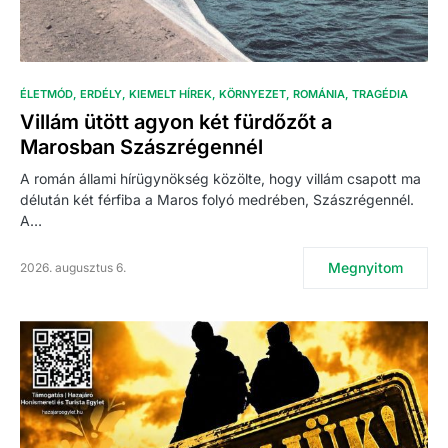
ÉLETMÓD
ERDÉLY
KIEMELT HÍREK
KÖRNYEZET
ROMÁNIA
TRAGÉDIA
Villám ütött agyon két fürdőzőt a
Marosban Szászrégennél
A román állami hírügynökség közölte, hogy villám csapott ma
délután két férfiba a Maros folyó medrében, Szászrégennél.
A…
Megnyitom
2026. augusztus 6.