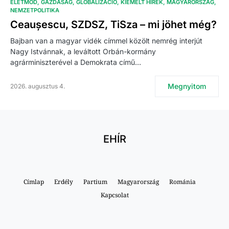
ÉLETMÓD
GAZDASÁG
GLOBALIZÁCIÓ
KIEMELT HÍREK
MAGYARORSZÁG
NEMZETPOLITIKA
Ceaușescu, SZDSZ, TiSza – mi jöhet még?
Bajban van a magyar vidék címmel közölt nemrég interjút
Nagy Istvánnak, a leváltott Orbán-kormány
agrárminiszterével a Demokrata című…
Megnyitom
2026. augusztus 4.
EHÍR
Címlap
Erdély
Partium
Magyarország
Románia
Kapcsolat