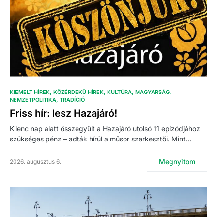
KIEMELT HÍREK
KÖZÉRDEKŰ HÍREK
KULTÚRA
MAGYARSÁG
NEMZETPOLITIKA
TRADÍCIÓ
Friss hír: lesz Hazajáró!
Kilenc nap alatt összegyűlt a Hazajáró utolsó 11 epizódjához
szükséges pénz – adták hírül a műsor szerkesztői. Mint…
Megnyitom
2026. augusztus 6.