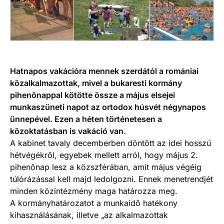
Hatnapos vakációra mennek szerdától a romániai
közalkalmazottak, mivel a bukaresti kormány
pihenőnappal kötötte össze a május elsejei
munkaszüneti napot az ortodox húsvét négynapos
ünnepével. Ezen a héten történetesen a
közoktatásban is vakáció van.
A kabinet tavaly decemberben döntött az idei hosszú
hétvégékről, egyebek mellett arról, hogy május 2.
pihenőnap lesz a közszférában, amit május végéig
túlórázással kell majd ledolgozni. Ennek menetrendjét
minden közintézmény maga határozza meg.
A kormányhatározatot a munkaidő hatékony
kihasználásának, illetve „az alkalmazottak