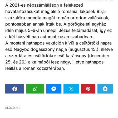
A 2021-es népszámláláson a felekezeti
hovatartozásukat megjelelő romániai lakosok 85,5
százaléka mondta magát román ortodox vallásúnak,
pontosabban annak írták be. A görögkeleti egyház
idén május 5–6-án ünnepli Jézus feltámadását, így ez
a két húsvéti nap automatikusan szabadnap.
A mostani hatnapos vakáción kívül a csütörtöki napra
eső Nagyboldogasszony napja (augusztus 15.), illetve
a szerdára és csütörtökre eső karácsony (december
25. és 26.) alkalmából lesz négy, illetve hatnapos
leállás a román közszférában.
ELŐZŐ HÍR