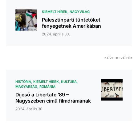
KIEMELT HÍREK
NAGYVILÁG
Palesztinpárti tüntetőket
fenyegetnek Amerikában
2024. április 30.
KÖVETKEZŐ HÍR
HISTÓRIA
KIEMELT HÍREK
KULTÚRA
MAGYARSÁG
ROMÁNIA
Díjeső a Libertate ’89 –
Nagyszeben című filmdrámának
2024. április 30.