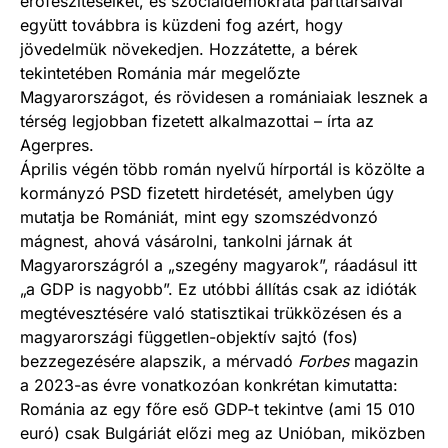
erőfeszítéseiket, és szociáldemokrata párttársaival
együtt továbbra is küzdeni fog azért, hogy
jövedelmük növekedjen. Hozzátette, a bérek
tekintetében Románia már megelőzte
Magyarországot, és rövidesen a romániaiak lesznek a
térség legjobban fizetett alkalmazottai – írta az
Agerpres.
Április végén több román nyelvű hírportál is közölte a
kormányzó PSD fizetett hirdetését, amelyben úgy
mutatja be Romániát, mint egy szomszédvonzó
mágnest, ahová vásárolni, tankolni járnak át
Magyarországról a „szegény magyarok”, ráadásul itt
„a GDP is nagyobb”. Ez utóbbi állítás csak az idióták
megtévesztésére való statisztikai trükközésen és a
magyarországi független-objektív sajtó (fos)
bezzegezésére alapszik, a mérvadó
Forbes
magazin
a 2023-as évre vonatkozóan konkrétan kimutatta:
Románia az egy főre eső GDP-t tekintve (ami 15 010
euró) csak Bulgáriát előzi meg az Unióban, miközben