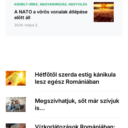
KIEMELT HÍREK
MAGYARORSZÁG
NAGYVILÁG
A NATO a vörös vonalak átlépése
előtt áll
2024. május 2.
Hétfőtől szerda estig kánikula
lesz egész Romániában
Megszívhatjuk, sőt már szívjuk
is…
Vízkorlátozások Romániában: