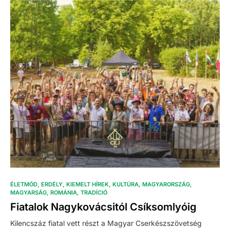
ÉLETMÓD
ERDÉLY
KIEMELT HÍREK
KULTÚRA
MAGYARORSZÁG
MAGYARSÁG
ROMÁNIA
TRADÍCIÓ
Fiatalok Nagykovácsitól Csíksomlyóig
Kilencszáz fiatal vett részt a Magyar Cserkészszövetség