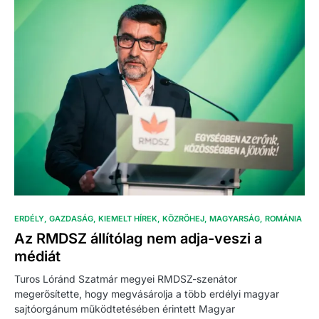
ERDÉLY
GAZDASÁG
KIEMELT HÍREK
KÖZRÖHEJ
MAGYARSÁG
ROMÁNIA
Az RMDSZ állítólag nem adja-veszi a
médiát
Turos Lóránd Szatmár megyei RMDSZ-szenátor
megerősítette, hogy megvásárolja a több erdélyi magyar
sajtóorgánum működtetésében érintett Magyar