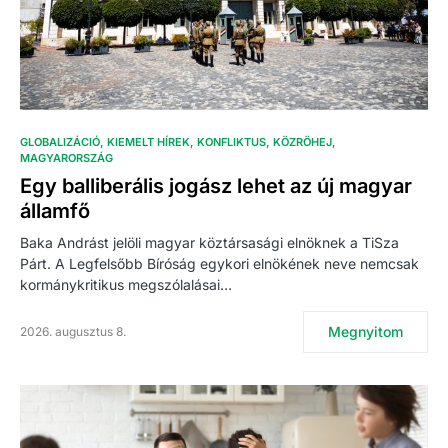
GLOBALIZÁCIÓ
KIEMELT HÍREK
KONFLIKTUS
KÖZRÖHEJ
MAGYARORSZÁG
Egy balliberális jogász lehet az új magyar
államfő
Baka Andrást jelöli magyar köztársasági elnöknek a TiSza
Párt. A Legfelsőbb Bíróság egykori elnökének neve nemcsak
kormánykritikus megszólalásai…
Megnyitom
2026. augusztus 8.