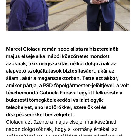
Marcel Ciolacu román szocialista miniszterelnök
május elseje alkalmából köszönetet mondott
azoknak, akik megszakítás nélkül dolgoznak az
alapvető szolgáltatások biztosításáért, akár az
állami, akár a magánszektorban. Tette ezt akkor,
amikor pártja, a PSD főpolgármester-jelöltjével, a volt
tévébemondó Gabriela Fireaval együtt felkereste a
bukaresti tömegközlekedési vállalat egyik
telephelyét, ahol sofőrökkel, szerelőkkel és
diszpécserekkel beszélgetett.
Ciolacu azt üzente a május elsejei munkaszüneti
napon dolgozóknak, hogy a kormány értékeli az