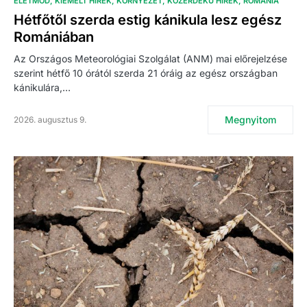
ÉLETMÓD
KIEMELT HÍREK
KÖRNYEZET
KÖZÉRDEKŰ HÍREK
ROMÁNIA
Hétfőtől szerda estig kánikula lesz egész
Romániában
Az Országos Meteorológiai Szolgálat (ANM) mai előrejelzése
szerint hétfő 10 órától szerda 21 óráig az egész országban
kánikulára,…
Megnyitom
2026. augusztus 9.