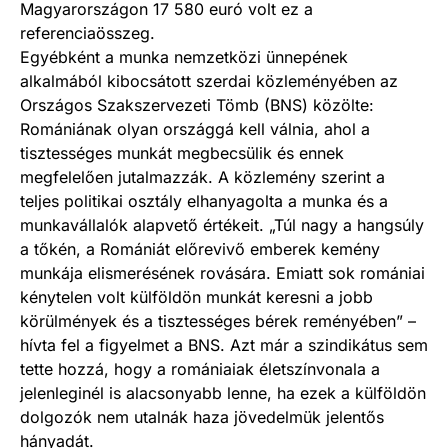
Magyarországon 17 580 euró volt ez a
referenciaösszeg.
Egyébként a munka nemzetközi ünnepének
alkalmából kibocsátott szerdai közleményében az
Országos Szakszervezeti Tömb (BNS) közölte:
Romániának olyan országgá kell válnia, ahol a
tisztességes munkát megbecsülik és ennek
megfelelően jutalmazzák. A közlemény szerint a
teljes politikai osztály elhanyagolta a munka és a
munkavállalók alapvető értékeit. „Túl nagy a hangsúly
a tőkén, a Romániát előrevivő emberek kemény
munkája elismerésének rovására. Emiatt sok romániai
kénytelen volt külföldön munkát keresni a jobb
körülmények és a tisztességes bérek reményében” –
hívta fel a figyelmet a BNS. Azt már a szindikátus sem
tette hozzá, hogy a romániaiak életszínvonala a
jelenleginél is alacsonyabb lenne, ha ezek a külföldön
dolgozók nem utalnák haza jövedelmük jelentős
hányadát.