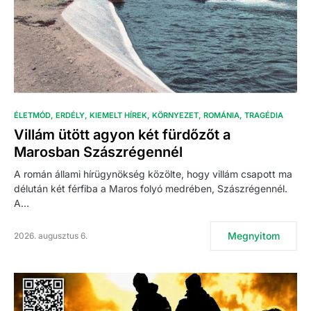
ÉLETMÓD
ERDÉLY
KIEMELT HÍREK
KÖRNYEZET
ROMÁNIA
TRAGÉDIA
Villám ütött agyon két fürdőzőt a
Marosban Szászrégennél
A román állami hírügynökség közölte, hogy villám csapott ma
délután két férfiba a Maros folyó medrében, Szászrégennél.
A…
Megnyitom
2026. augusztus 6.