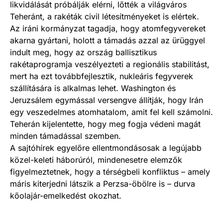
likvidálását próbálják elérni, lőtték a világváros
Teheránt, a rakéták civil létesítményeket is elértek.
Az iráni kormányzat tagadja, hogy atomfegyvereket
akarna gyártani, holott a támadás azzal az ürüggyel
indult meg, hogy az ország ballisztikus
rakétaprogramja veszélyezteti a regionális stabilitást,
mert ha ezt továbbfejlesztik, nukleáris fegyverek
szállítására is alkalmas lehet. Washington és
Jeruzsálem egymással versengve állítják, hogy Irán
egy veszedelmes atomhatalom, amit fel kell számolni.
Teherán kijelentette, hogy meg fogja védeni magát
minden támadással szemben.
A sajtóhírek egyelőre ellentmondásosak a legújabb
közel-keleti háborúról, mindenesetre elemzők
figyelmeztetnek, hogy a térségbeli konfliktus – amely
máris kiterjedni látszik a Perzsa-öbölre is – durva
kőolajár-emelkedést okozhat.