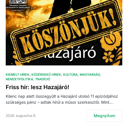
KIEMELT HÍREK
KÖZÉRDEKŰ HÍREK
KULTÚRA
MAGYARSÁG
NEMZETPOLITIKA
TRADÍCIÓ
Friss hír: lesz Hazajáró!
Kilenc nap alatt összegyűlt a Hazajáró utolsó 11 epizódjához
szükséges pénz – adták hírül a műsor szerkesztői. Mint…
Megnyitom
2026. augusztus 6.