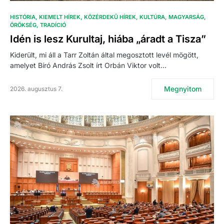
HISTÓRIA
KIEMELT HÍREK
KÖZÉRDEKŰ HÍREK
KULTÚRA
MAGYARSÁG
ÖRÖKSÉG
TRADÍCIÓ
Idén is lesz Kurultaj, hiába „áradt a Tisza”
Kiderült, mi áll a Tarr Zoltán által megosztott levél mögött,
amelyet Bíró András Zsolt írt Orbán Viktor volt…
Megnyitom
2026. augusztus 7.