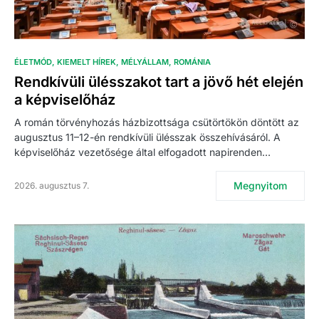
ÉLETMÓD
KIEMELT HÍREK
MÉLYÁLLAM
ROMÁNIA
Rendkívüli ülésszakot tart a jövő hét elején
a képviselőház
A román törvényhozás házbizottsága csütörtökön döntött az
augusztus 11–12-én rendkívüli ülésszak összehívásáról. A
képviselőház vezetősége által elfogadott napirenden…
Megnyitom
2026. augusztus 7.