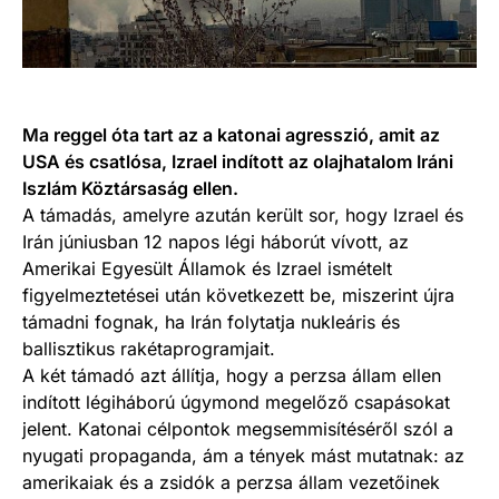
Ma reggel óta tart az a katonai agresszió, amit az
USA és csatlósa, Izrael indított az olajhatalom Iráni
Iszlám Köztársaság ellen.
A támadás, amelyre azután került sor, hogy Izrael és
Irán júniusban 12 napos légi háborút vívott, az
Amerikai Egyesült Államok és Izrael ismételt
figyelmeztetései után következett be, miszerint újra
támadni fognak, ha Irán folytatja nukleáris és
ballisztikus rakétaprogramjait.
A két támadó azt állítja, hogy a perzsa állam ellen
indított légiháború úgymond megelőző csapásokat
jelent. Katonai célpontok megsemmisítéséről szól a
nyugati propaganda, ám a tények mást mutatnak: az
amerikaiak és a zsidók a perzsa állam vezetőinek