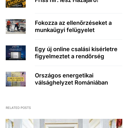
Friss hír: lesz Hazajáró!
Fokozza az ellenőrzéseket a
munkaügyi felügyelet
Egy új online csalási kísérletre
figyelmeztet a rendőrség
Országos energetikai
válsághelyzet Romániában
RELATED POSTS