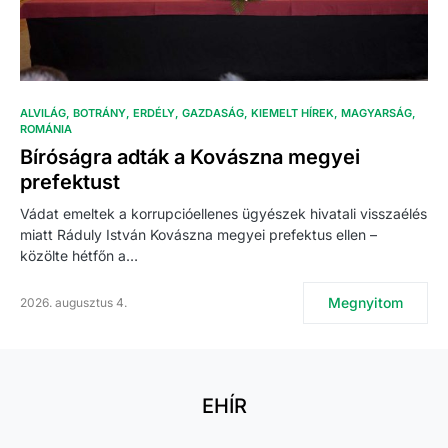
ALVILÁG
BOTRÁNY
ERDÉLY
GAZDASÁG
KIEMELT HÍREK
MAGYARSÁG
ROMÁNIA
Bíróságra adták a Kovászna megyei
prefektust
Vádat emeltek a korrupcióellenes ügyészek hivatali visszaélés
miatt Ráduly István Kovászna megyei prefektus ellen –
közölte hétfőn a…
Megnyitom
2026. augusztus 4.
EHÍR