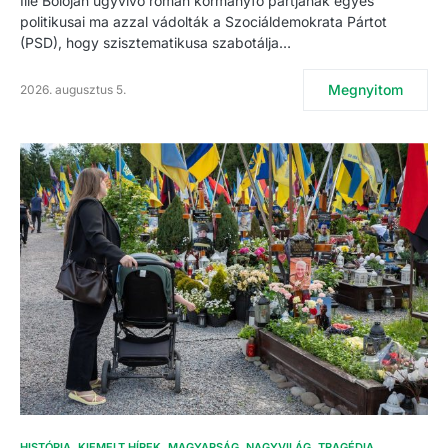
Ilie Bolojan ügyvivő román kormányfő pártjának egyes
politikusai ma azzal vádolták a Szociáldemokrata Pártot
(PSD), hogy szisztematikusa szabotálja…
Megnyitom
2026. augusztus 5.
HISTÓRIA
KIEMELT HÍREK
MAGYARSÁG
NAGYVILÁG
TRAGÉDIA