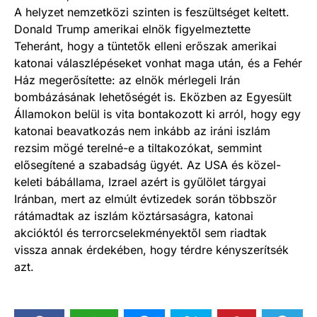
A helyzet nemzetközi szinten is feszültséget keltett.
Donald Trump amerikai elnök figyelmeztette
Teheránt, hogy a tüntetők elleni erőszak amerikai
katonai válaszlépéseket vonhat maga után, és a Fehér
Ház megerősítette: az elnök mérlegeli Irán
bombázásának lehetőségét is. Eközben az Egyesült
Államokon belül is vita bontakozott ki arról, hogy egy
katonai beavatkozás nem inkább az iráni iszlám
rezsim mögé terelné-e a tiltakozókat, semmint
elősegítené a szabadság ügyét. Az USA és közel-
keleti bábállama, Izrael azért is gyűlölet tárgyai
Iránban, mert az elmúlt évtizedek során többször
rátámadtak az iszlám köztársaságra, katonai
akcióktól és terrorcselekményektől sem riadtak
vissza annak érdekében, hogy térdre kényszerítsék
azt.