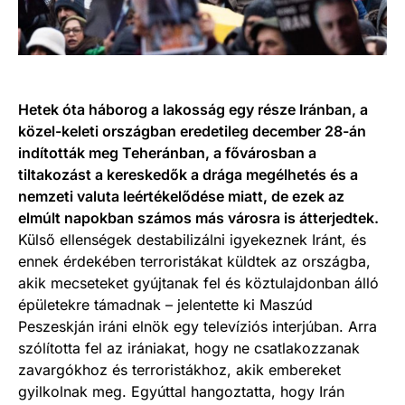
Hetek óta háborog a lakosság egy része Iránban, a
közel-keleti országban eredetileg december 28-án
indították meg Teheránban, a fővárosban a
tiltakozást a kereskedők a drága megélhetés és a
nemzeti valuta leértékelődése miatt, de ezek az
elmúlt napokban számos más városra is átterjedtek.
Külső ellenségek destabilizálni igyekeznek Iránt, és
ennek érdekében terroristákat küldtek az országba,
akik mecseteket gyújtanak fel és köztulajdonban álló
épületekre támadnak – jelentette ki Maszúd
Peszeskján iráni elnök egy televíziós interjúban. Arra
szólította fel az irániakat, hogy ne csatlakozzanak
zavargókhoz és terroristákhoz, akik embereket
gyilkolnak meg. Egyúttal hangoztatta, hogy Irán