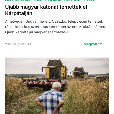
Újabb magyar katonát temettek el
Kárpátalján
A hétvégén Ungvár mellett, Császlóc településen temették
római katolikus szertartás keretében az orosz–ukrán háború
újabb kárpátaljai magyar származású…
Megnyitom
2026. augusztus 4.