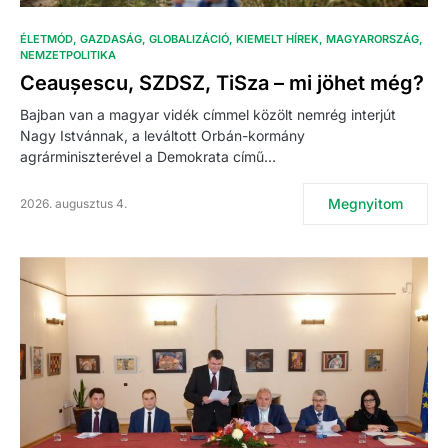
ÉLETMÓD
GAZDASÁG
GLOBALIZÁCIÓ
KIEMELT HÍREK
MAGYARORSZÁG
NEMZETPOLITIKA
Ceaușescu, SZDSZ, TiSza – mi jöhet még?
Bajban van a magyar vidék címmel közölt nemrég interjút
Nagy Istvánnak, a leváltott Orbán-kormány
agrárminiszterével a Demokrata című…
Megnyitom
2026. augusztus 4.