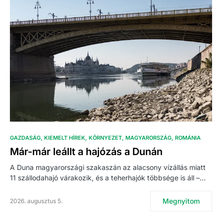
GAZDASÁG
KIEMELT HÍREK
KÖRNYEZET
MAGYARORSZÁG
ROMÁNIA
Már-már leállt a hajózás a Dunán
A Duna magyarországi szakaszán az alacsony vízállás miatt
11 szállodahajó várakozik, és a teherhajók többsége is áll –…
Megnyitom
2026. augusztus 5.