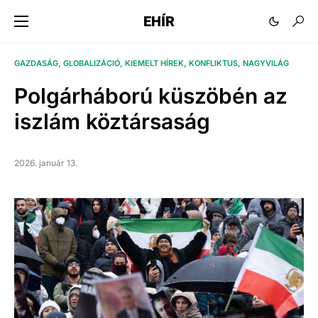
EHÍR
GAZDASÁG
GLOBALIZÁCIÓ
KIEMELT HÍREK
KONFLIKTUS
NAGYVILÁG
Polgárháború küszöbén az
iszlám köztársaság
2026. január 13.