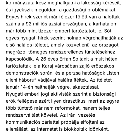
kormányzata kész meghallgatni a lakosság kéréseit,
és igyekszik megoldani a gazdasági problémákat.
Egyes hírek szerint már félezer fölött van a halottak
száma a 92 milliós ázsiai országban, a karhatalom
már több mint tízezer embert tartóztatott le. Sőt,
egyes nyugati hírek szerint holnap végrehajthatják az
első halálos ítéletet, amely közvetlenül az országot
megrázó, tömeges rendszerellenes tüntetésekhez
kapcsolódik. A 26 éves Erfan Soltanit a múlt héten
tartóztatták le a Karaj városában zajló erőszakos
demonstrációk során, és a perzsa hatóságok „Isten
elleni háború” vádjával halálra ítélték. Az ítéletet
január 14-én hajthatják végre, akasztással.
Nyugati emberi jogi aktivisták szerint a biztonsági
erők fellépése azért ilyen drasztikus, mert az egyre
több tüntető már nem reformokat, hanem teljes
rendszerváltást követel. Az iráni vezetés
kommunikációs zárlattal próbálja elfojtani az
ellenállást, az internetet is blokkolták időnként.