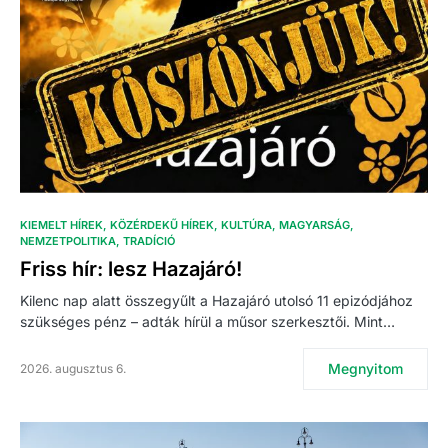
KIEMELT HÍREK
KÖZÉRDEKŰ HÍREK
KULTÚRA
MAGYARSÁG
NEMZETPOLITIKA
TRADÍCIÓ
Friss hír: lesz Hazajáró!
Kilenc nap alatt összegyűlt a Hazajáró utolsó 11 epizódjához
szükséges pénz – adták hírül a műsor szerkesztői. Mint…
Megnyitom
2026. augusztus 6.