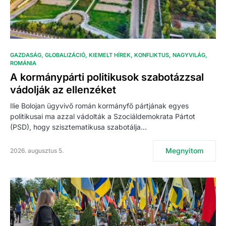
GAZDASÁG
GLOBALIZÁCIÓ
KIEMELT HÍREK
KONFLIKTUS
NAGYVILÁG
ROMÁNIA
A kormánypárti politikusok szabotázzsal
vádolják az ellenzéket
Ilie Bolojan ügyvivő román kormányfő pártjának egyes
politikusai ma azzal vádolták a Szociáldemokrata Pártot
(PSD), hogy szisztematikusa szabotálja…
Megnyitom
2026. augusztus 5.