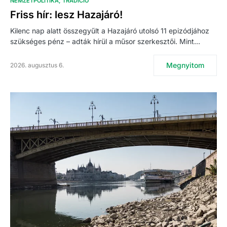
NEMZETPOLITIKA
TRADÍCIÓ
Friss hír: lesz Hazajáró!
Kilenc nap alatt összegyűlt a Hazajáró utolsó 11 epizódjához
szükséges pénz – adták hírül a műsor szerkesztői. Mint…
Megnyitom
2026. augusztus 6.