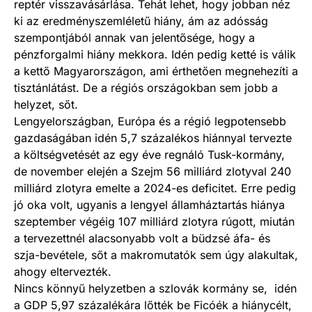
reptér visszavásárlása. Tehát lehet, hogy jobban néz
ki az eredményszemléletű hiány, ám az adósság
szempontjából annak van jelentősége, hogy a
pénzforgalmi hiány mekkora. Idén pedig ketté is válik
a kettő Magyarországon, ami érthetően megnehezíti a
tisztánlátást. De a régiós országokban sem jobb a
helyzet, sőt.
Lengyelországban, Európa és a régió legpotensebb
gazdaságában idén 5,7 százalékos hiánnyal tervezte
a költségvetését az egy éve regnáló Tusk-kormány,
de november elején a Szejm 56 milliárd zlotyval 240
milliárd zlotyra emelte a 2024-es deficitet. Erre pedig
jó oka volt, ugyanis a lengyel államháztartás hiánya
szeptember végéig 107 milliárd zlotyra rúgott, miután
a tervezettnél alacsonyabb volt a büdzsé áfa- és
szja-bevétele, sőt a makromutatók sem úgy alakultak,
ahogy eltervezték.
Nincs könnyű helyzetben a szlovák kormány se, idén
a GDP 5,97 százalékára lőtték be Ficóék a hiánycélt,