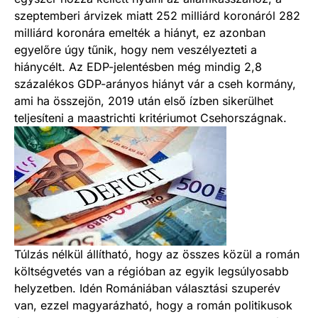
szeptemberi árvizek miatt 252 milliárd koronáról 282
milliárd koronára emelték a hiányt, ez azonban
egyelőre úgy tűnik, hogy nem veszélyezteti a
hiánycélt. Az EDP-jelentésben még mindig 2,8
százalékos GDP-arányos hiányt vár a cseh kormány,
ami ha összejön, 2019 után első ízben sikerülhet
teljesíteni a maastrichti kritériumot Csehországnak.
Túlzás nélkül állítható, hogy az összes közül a román
költségvetés van a régióban az egyik legsúlyosabb
helyzetben. Idén Romániában választási szuperév
van, ezzel magyarázható, hogy a román politikusok