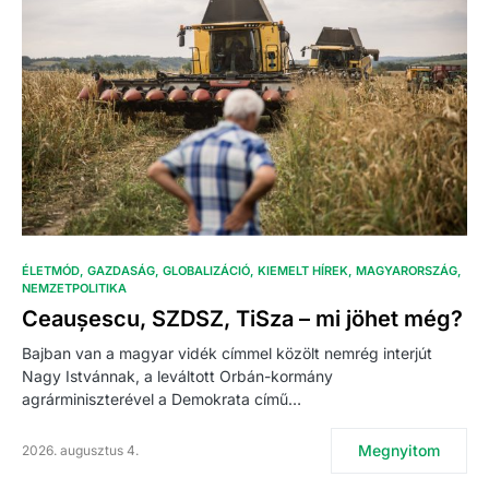
ÉLETMÓD
GAZDASÁG
GLOBALIZÁCIÓ
KIEMELT HÍREK
MAGYARORSZÁG
NEMZETPOLITIKA
Ceaușescu, SZDSZ, TiSza – mi jöhet még?
Bajban van a magyar vidék címmel közölt nemrég interjút
Nagy Istvánnak, a leváltott Orbán-kormány
agrárminiszterével a Demokrata című…
Megnyitom
2026. augusztus 4.