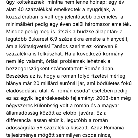
úgy költekeznek, mintha nem lenne holnap: egy év
alatt 40 százalékkal emelkedtek a nyugdíjak, a
közszférában is volt egy jelentősebb béremelés, a
minimálbért pedig egy éven belül háromszor emelték.
Mindez pedig meg is látszik a büdzsé állapotán: a
legutóbb Bukarest 6,9 százalékra emelte a hiánycélt,
ám a Költségvetési Tanács szerint ez könnyen 8
százalékra is felkúszhat. Ha a következő kormány
nem lép valamit, óriási problémák lehetnek a
bezzegországként számontartott Romániában.
Beszédes az is, hogy a román folyó fizetési mérleg
hiánya már 20 milliárd eurónál jár, ami bődületes fokú
eladósodásra utal. A „román csoda” esetében pedig
ez az egyik legérdekesebb fejlemény: 2008-ban még
négyszeres különbség volt a román és a magyar
államadósság között az előbbi javára. Ez a
differencia lassan eltűnik, legutóbb a román
adósságráta 56 százalékra kúszott. Azaz Románia
teljesítménye mögött semmilyen csoda nincs,