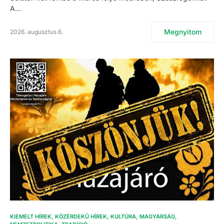
A…
Megnyitom
2026. augusztus 6.
KIEMELT HÍREK
KÖZÉRDEKŰ HÍREK
KULTÚRA
MAGYARSÁG