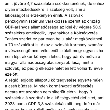
amit jövőre 4,7 százalékra csökkentenének, de ehhez
olyan intézkedésekre is szükség volt, ami a
lakosságot is érzékenyen érinti. A szlovák
pénzügyminisztérium várakozása szerint az ország
GDP-arányos államadóssága az idei év végére 58,9
százalékra emelkedik, ugyanakkor a Költségvetési
Tanács szerint ez pár éven belül akár megközelítheti
a 70 százalékot is. Azaz a szlovák kormány számára
a vészcsengő nem véletlenül szólalt meg: ugyanis ha
nem lép, akkor könnyen lehet, hogy pár év múlva a
magyar államadósság alacsonyabb lesz, mint a
szlovák, ez pedig elképzelhetetlen lett volna 15 évvel
ezelőtt.
A régió legjobb állapotú költségvetése egyértelműen
a cseh büdzsé. Minden kormányzati erőfeszítés
dacára azt azonban nem sikerült elérni, hogy 3
százalék alá szorítsák le a költségvetési deficitet, ami
2023-ban a GDP 3,8 százalékán állt meg. Idén már
egyszer hozzá kellett nyúlni az államkasszához, a