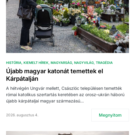
HISTÓRIA
KIEMELT HÍREK
MAGYARSÁG
NAGYVILÁG
TRAGÉDIA
Újabb magyar katonát temettek el
Kárpátalján
A hétvégén Ungvár mellett, Császlóc településen temették
római katolikus szertartás keretében az orosz–ukrán háború
újabb kárpátaljai magyar származású…
Megnyitom
2026. augusztus 4.