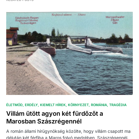
ÉLETMÓD
ERDÉLY
KIEMELT HÍREK
KÖRNYEZET
ROMÁNIA
TRAGÉDIA
Villám ütött agyon két fürdőzőt a
Marosban Szászrégennél
A román állami hírügynökség közölte, hogy villám csapott ma
délután két férfiba a Maros folyó medrében, Szászrégennél.