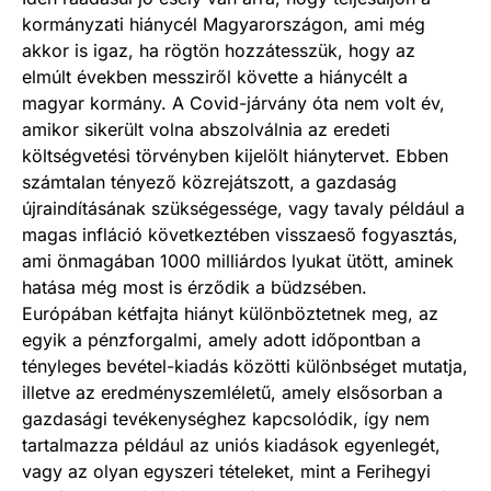
kormányzati hiánycél Magyarországon, ami még
akkor is igaz, ha rögtön hozzátesszük, hogy az
elmúlt években messziről követte a hiánycélt a
magyar kormány. A Covid-járvány óta nem volt év,
amikor sikerült volna abszolválnia az eredeti
költségvetési törvényben kijelölt hiánytervet. Ebben
számtalan tényező közrejátszott, a gazdaság
újraindításának szükségessége, vagy tavaly például a
magas infláció következtében visszaeső fogyasztás,
ami önmagában 1000 milliárdos lyukat ütött, aminek
hatása még most is érződik a büdzsében.
Európában kétfajta hiányt különböztetnek meg, az
egyik a pénzforgalmi, amely adott időpontban a
tényleges bevétel-kiadás közötti különbséget mutatja,
illetve az eredményszemléletű, amely elsősorban a
gazdasági tevékenységhez kapcsolódik, így nem
tartalmazza például az uniós kiadások egyenlegét,
vagy az olyan egyszeri tételeket, mint a Ferihegyi