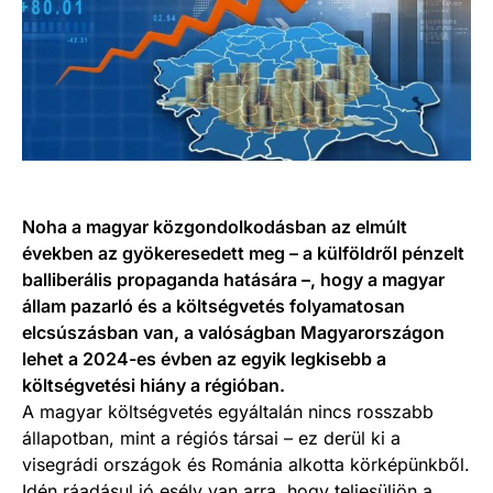
Noha a magyar közgondolkodásban az elmúlt
években az gyökeresedett meg – a külföldről pénzelt
balliberális propaganda hatására –, hogy a magyar
állam pazarló és a költségvetés folyamatosan
elcsúszásban van, a valóságban Magyarországon
lehet a 2024-es évben az egyik legkisebb a
költségvetési hiány a régióban.
A magyar költségvetés egyáltalán nincs rosszabb
állapotban, mint a régiós társai – ez derül ki a
visegrádi országok és Románia alkotta körképünkből.
Idén ráadásul jó esély van arra, hogy teljesüljön a