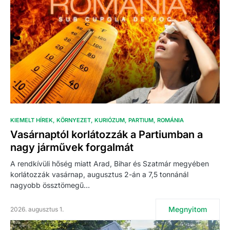
KIEMELT HÍREK
KÖRNYEZET
KURIÓZUM
PARTIUM
ROMÁNIA
Vasárnaptól korlátozzák a Partiumban a
nagy járművek forgalmát
A rendkívüli hőség miatt Arad, Bihar és Szatmár megyében
korlátozzák vasárnap, augusztus 2-án a 7,5 tonnánál
nagyobb össztömegű…
Megnyitom
2026. augusztus 1.