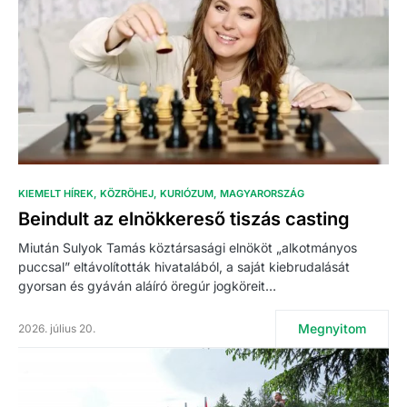
KIEMELT HÍREK
KÖZRÖHEJ
KURIÓZUM
MAGYARORSZÁG
Beindult az elnökkereső tiszás casting
Miután Sulyok Tamás köztársasági elnököt „alkotmányos
puccsal” eltávolították hivatalából, a saját kiebrudalását
gyorsan és gyáván aláíró öregúr jogköreit…
Megnyitom
2026. július 20.