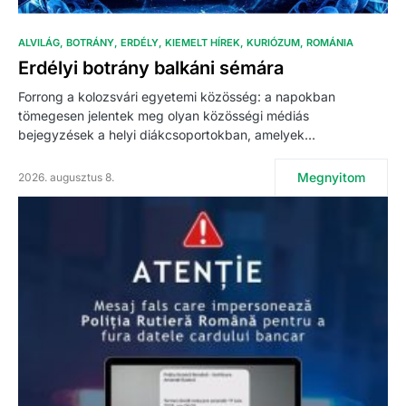
ALVILÁG
BOTRÁNY
ERDÉLY
KIEMELT HÍREK
KURIÓZUM
ROMÁNIA
Erdélyi botrány balkáni sémára
Forrong a kolozsvári egyetemi közösség: a napokban
tömegesen jelentek meg olyan közösségi médiás
bejegyzések a helyi diákcsoportokban, amelyek…
Megnyitom
2026. augusztus 8.