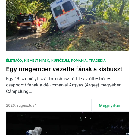
ÉLETMÓD
KIEMELT HÍREK
KURIÓZUM
ROMÁNIA
TRAGÉDIA
Egy öregember vezette fának a kisbuszt
Egy 16 személyt szállító kisbusz tért le az úttestről és
csapódott fának a dél-romániai Argyas (Argeș) megyében,
Câmpulung…
Megnyitom
2026. augusztus 1.