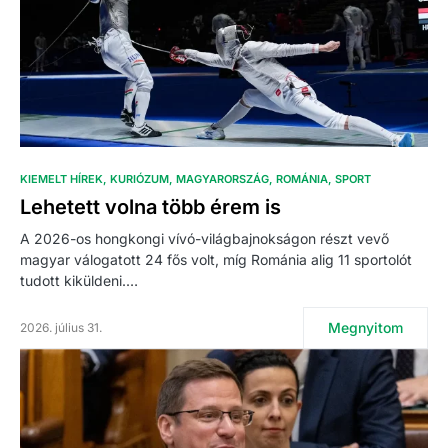
KIEMELT HÍREK
KURIÓZUM
MAGYARORSZÁG
ROMÁNIA
SPORT
Lehetett volna több érem is
A 2026-os hongkongi vívó-világbajnokságon részt vevő
magyar válogatott 24 fős volt, míg Románia alig 11 sportolót
tudott kiküldeni.…
Megnyitom
2026. július 31.