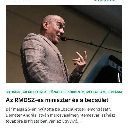
BOTRÁNY
KIEMELT HÍREK
KÖZRÖHEJ
KURIÓZUM
MÉLYÁLLAM
ROMÁNIA
Az RMDSZ-es miniszter és a becsület
Bár május 25-én nyújtotta be „becsületbeli lemondását”,
Demeter András István marosvásárhelyi-temesvári színész
továbbra is hivatalban van az ügyvivő…