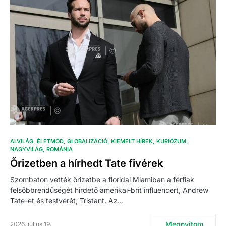
ALVILÁG
ÉLETMÓD
GLOBALIZÁCIÓ
KIEMELT HÍREK
KURIÓZUM
NAGYVILÁG
ROMÁNIA
Őrizetben a hírhedt Tate fivérek
Szombaton vették őrizetbe a floridai Miamiban a férfiak
felsőbbrendűségét hirdető amerikai-brit influencert, Andrew
Tate-et és testvérét, Tristant. Az…
Megnyitom
2026. július 19.