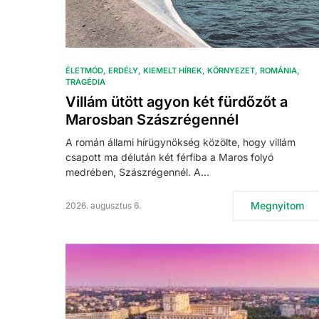
ÉLETMÓD
ERDÉLY
KIEMELT HÍREK
KÖRNYEZET
ROMÁNIA
TRAGÉDIA
Villám ütött agyon két fürdőzőt a
Marosban Szászrégennél
A román állami hírügynökség közölte, hogy villám
csapott ma délután két férfiba a Maros folyó
medrében, Szászrégennél. A…
Megnyitom
2026. augusztus 6.