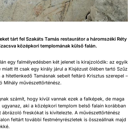
eket tárt fel Szakáts Tamás restaurátor a háromszéki Réty
 Szacsva középkori templomának külső falán.
án egy falmélyedésben két jelenet is kirajzolódik: az egyik
miatt itt csak egy király járul a Kisjézust ölében tartó Szűz
 a hitetlenkedő Tamásnak sebeit feltáró Krisztus szerepel –
 Mihály művészettörténész.
ágnak számít, hogy kívül vannak ezek a falképek, de maga
k ugyanaz, aki a középkori templom belső falain korábban
t ábrázoló freskókat is kivitelezte. A művészettörténész
falon feltárt további festményrészletek is összeállnak majd
ekké.