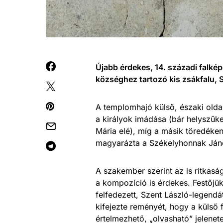
Újabb érdekes, 14. századi falkép
községhez tartozó kis zsákfalu,
A templomhajó külső, északi oldal
a királyok imádása (bár helyszűke 
Mária elé), míg a másik töredéken
magyarázta a Székelyhonnak Jánó
A szakember szerint az is ritkas
a kompozíció is érdekes. Festőjü
felfedezett, Szent László-legendá
kifejezte reményét, hogy a külső 
értelmezhető, „olvasható” jelenet