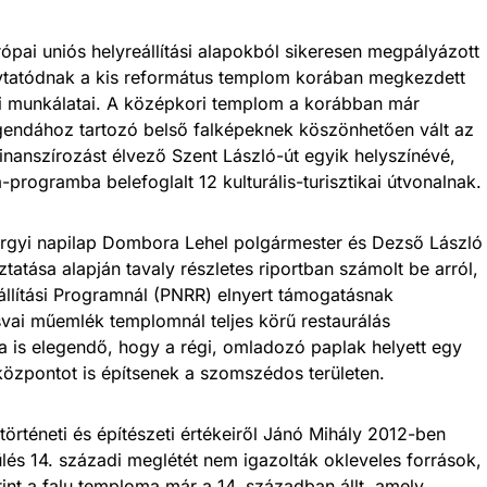
pai uniós helyreállítási alapokból sikeresen megpályázott
lytatódnak a kis református templom korában megkezdett
ási munkálatai. A középkori templom a korábban már
legendához tartozó belső falképeknek köszönhetően vált az
inanszírozást élvező Szent László-út egyik helyszínévé,
rogramba belefoglalt 12 kulturális-turisztikai útvonalnak.
rgyi napilap Dombora Lehel polgármester és Dezső László
tatása alapján tavaly részletes riportban számolt be arról,
llítási Programnál (PNRR) elnyert támogatásnak
vai műemlék templomnál teljes körű restaurálás
a is elegendő, hogy a régi, omladozó paplak helyett egy
központot is építsenek a szomszédos területen.
örténeti és építészeti értékeiről Jánó Mihály 2012-ben
lés 14. századi meglétét nem igazolták okleveles források,
int a falu temploma már a 14. században állt, amely