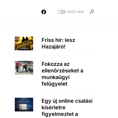
SÖTÉT MÓD
Friss hír: lesz
Hazajáró!
Fokozza az
ellenőrzéseket a
munkaügyi
felügyelet
Egy új online csalási
kísérletre
figyelmeztet a