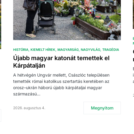
HISTÓRIA
KIEMELT HÍREK
MAGYARSÁG
NAGYVILÁG
TRAGÉDIA
Újabb magyar katonát temettek el
Kárpátalján
A hétvégén Ungvár mellett, Császlóc településen
temették római katolikus szertartás keretében az
orosz–ukrán háború újabb kárpátaljai magyar
származású…
Megnyitom
2026. augusztus 4.