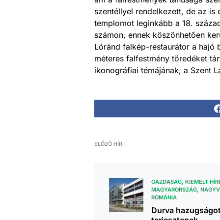
szentéllyel rendelkezett, de az i
templomot leginkább a 18. századi
számon, ennek köszönhetően kerül
Lóránd falkép-restaurátor a hajó b
méteres falfestmény töredéket tár
ikonográfiai témájának, a Szent L
ELŐZŐ HÍR
GAZDASÁG
KIEMELT HÍR
MAGYARORSZÁG
NAGYV
ROMÁNIA
Durva hazugságo