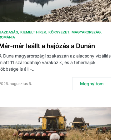
GAZDASÁG
KIEMELT HÍREK
KÖRNYEZET
MAGYARORSZÁG
ROMÁNIA
Már-már leállt a hajózás a Dunán
A Duna magyarországi szakaszán az alacsony vízállás
miatt 11 szállodahajó várakozik, és a teherhajók
többsége is áll –…
Megnyitom
2026. augusztus 5.