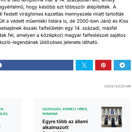
s egyértelmű, hogy később ezt többször átépítették. A
 festett virághímes kazettás mennyezete miatt tartották
t a védett műemléki listára is, de 2000-ben Jánó és Kiss
elsejének északi falfelületén egy 14. századi, másfél
tak fel, amelyen a középkori magyar falfestészet sajátos
ászló-legendának üldözéses jelenete látható.
KÖVETKEZŐ HÍR
EK
GAZDASÁG
KIEMELT HÍREK
ILÁG
ROMÁNIA
Egyre több az állami
t
alkalmazott