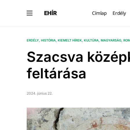
EHÍR
Címlap
Erdély
ERDÉLY
HISTÓRIA
KIEMELT HÍREK
KULTÚRA
MAGYARSÁG
ROM
Szacsva közép
feltárása
2024. június 22.