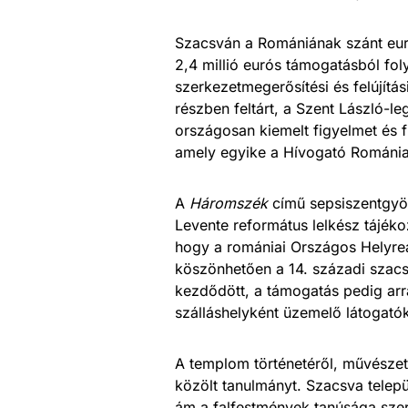
Szacsván a Romániának szánt euró
2,4 millió eurós támogatásból fo
szerkezetmegerősítési és felújít
részben feltárt, a Szent László-
országosan kiemelt figyelmet és f
amely egyike a Hívogató Románia-p
A
Háromszék
című sepsiszentgyö
Levente református lelkész tájékoz
hogy a romániai Országos Helyreá
köszönhetően a 14. századi szacs
kezdődött, a támogatás pedig arr
szálláshelyként üzemelő látogató
A templom történetéről, művészett
közölt tanulmányt. Szacsva telepü
ám a falfestmények tanúsága szer