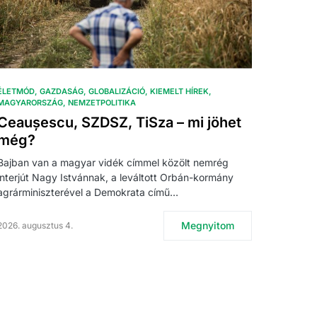
ÉLETMÓD
GAZDASÁG
GLOBALIZÁCIÓ
KIEMELT HÍREK
MAGYARORSZÁG
NEMZETPOLITIKA
Ceaușescu, SZDSZ, TiSza – mi jöhet
még?
Bajban van a magyar vidék címmel közölt nemrég
interjút Nagy Istvánnak, a leváltott Orbán-kormány
agrárminiszterével a Demokrata című…
Megnyitom
2026. augusztus 4.