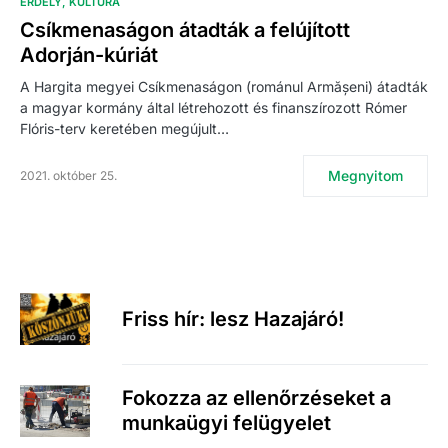
ERDÉLY
KULTÚRA
Csíkmenaságon átadták a felújított
Adorján-kúriát
A Hargita megyei Csíkmenaságon (románul Armășeni) átadták
a magyar kormány által létrehozott és finanszírozott Rómer
Flóris-terv keretében megújult…
Megnyitom
2021. október 25.
Friss hír: lesz Hazajáró!
Fokozza az ellenőrzéseket a
munkaügyi felügyelet