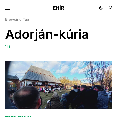
EHÍR
Browsing Tag
Adorján-kúria
1 hír