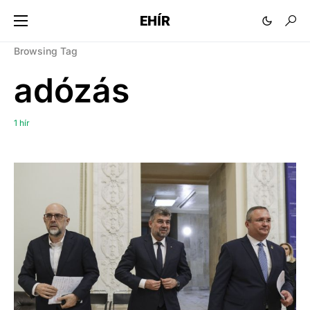
EHÍR
Browsing Tag
adózás
1 hír