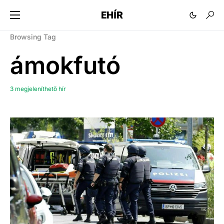
EHÍR
Browsing Tag
ámokfutó
3 megjeleníthető hír