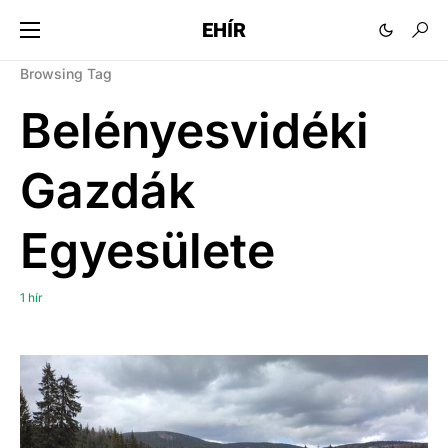
EHÍR
Browsing Tag
Belényesvidéki
Gazdák
Egyesülete
1 hír