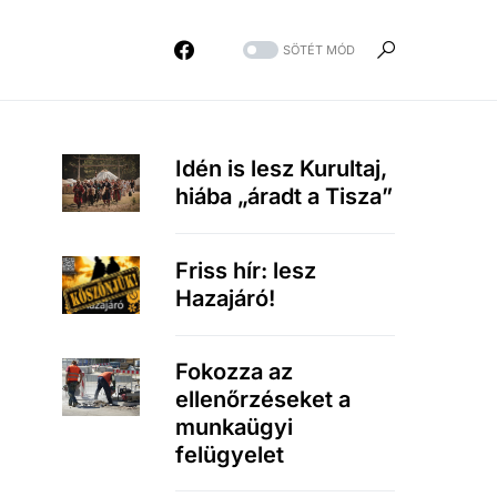
SÖTÉT MÓD
Idén is lesz Kurultaj,
hiába „áradt a Tisza”
Friss hír: lesz
Hazajáró!
Fokozza az
ellenőrzéseket a
munkaügyi
felügyelet