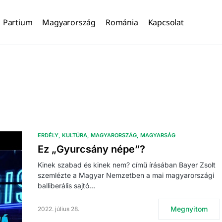
Partium
Magyarország
Románia
Kapcsolat
ERDÉLY
KULTÚRA
MAGYARORSZÁG
MAGYARSÁG
Ez „Gyurcsány népe”?
Kinek szabad és kinek nem? című írásában Bayer Zsolt
szemlézte a Magyar Nemzetben a mai magyarországi
balliberális sajtó…
Megnyitom
2022. július 28.