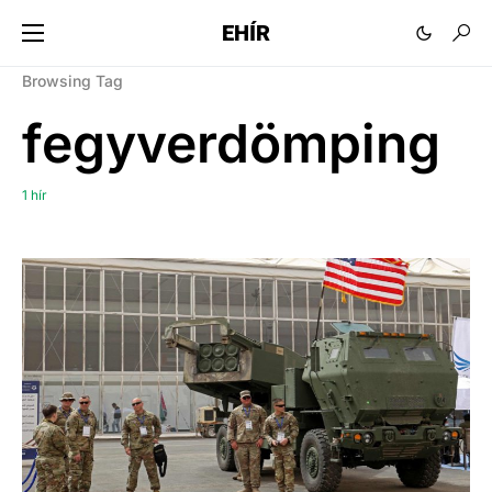
EHÍR
Browsing Tag
fegyverdömping
1 hír