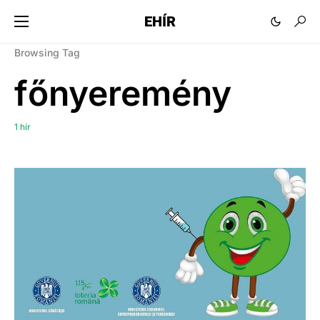
EHÍR
Browsing Tag
főnyeremény
1 hír