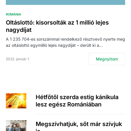
ROMÁNIA
Oltáslottó: kisorsolták az 1 millió lejes
nagydíjat
A 1 235 704-es sorszámmal rendelkező résztvevő nyerte meg
az oltáslottó egymillió lejes nagydíját – derült ki a…
Megnyitom
2022. január 1.
Hétfőtől szerda estig kánikula
lesz egész Romániában
Megszívhatjuk, sőt már szívjuk