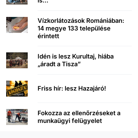
is…
Vízkorlátozások Romániában:
14 megye 133 települése
érintett
Idén is lesz Kurultaj, hiába
„áradt a Tisza”
Friss hír: lesz Hazajáró!
Fokozza az ellenőrzéseket a
munkaügyi felügyelet