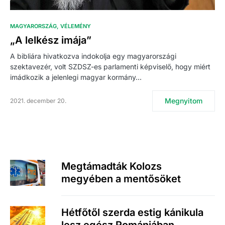
MAGYARORSZÁG
VÉLEMÉNY
„A lelkész imája”
A bibliára hivatkozva indokolja egy magyarországi
szektavezér, volt SZDSZ-es parlamenti képviselő, hogy miért
imádkozik a jelenlegi magyar kormány…
Megnyitom
2021. december 20.
Megtámadták Kolozs
megyében a mentősöket
Hétfőtől szerda estig kánikula