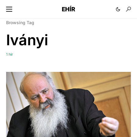
EHÍR
Browsing Tag
Iványi
1 hír