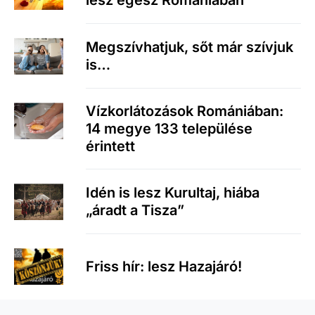
lesz egész Romániában
Megszívhatjuk, sőt már szívjuk
is…
Vízkorlátozások Romániában:
14 megye 133 települése
érintett
Idén is lesz Kurultaj, hiába
„áradt a Tisza”
Friss hír: lesz Hazajáró!