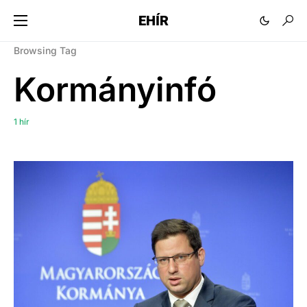
EHÍR
Browsing Tag
Kormányinfó
1 hír