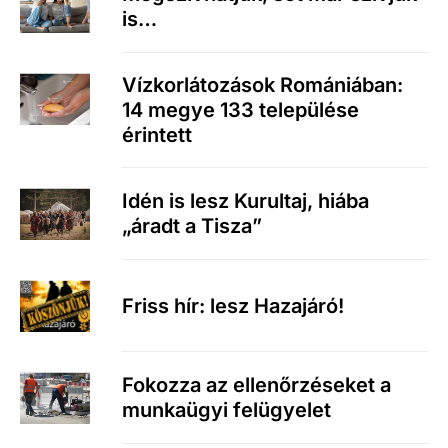
is…
Vízkorlátozások Romániában:
14 megye 133 települése
érintett
Idén is lesz Kurultaj, hiába
„áradt a Tisza”
Friss hír: lesz Hazajáró!
Fokozza az ellenőrzéseket a
munkaügyi felügyelet