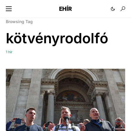
EHÍR
Browsing Tag
kötvényrodolfó
1 hír