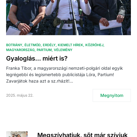
BOTRÁNY
ÉLETMÓD
ERDÉLY
KIEMELT HÍREK
KÖZRÖHEJ
MAGYARORSZÁG
PARTIUM
VÉLEMÉNY
Gyaloglás… miért is?
Franka Tibor, a magyarországi nemzeti-polgári oldal egyik
legrégebbi és legismertebb publicistája Lóra, Partium!
Zavarjátok haza azt a sz.rházit!…
Megnyitom
2025. május 22.
Megszívhatjuk, sőt már szívjuk