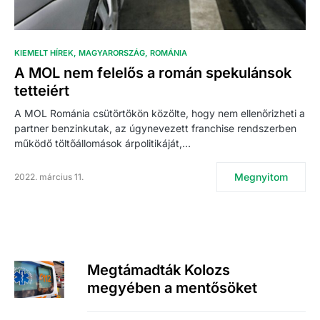
KIEMELT HÍREK
MAGYARORSZÁG
ROMÁNIA
A MOL nem felelős a román spekulánsok
tetteiért
A MOL Románia csütörtökön közölte, hogy nem ellenőrizheti a
partner benzinkutak, az úgynevezett franchise rendszerben
működő töltőállomások árpolitikáját,…
Megnyitom
2022. március 11.
Megtámadták Kolozs
megyében a mentősöket