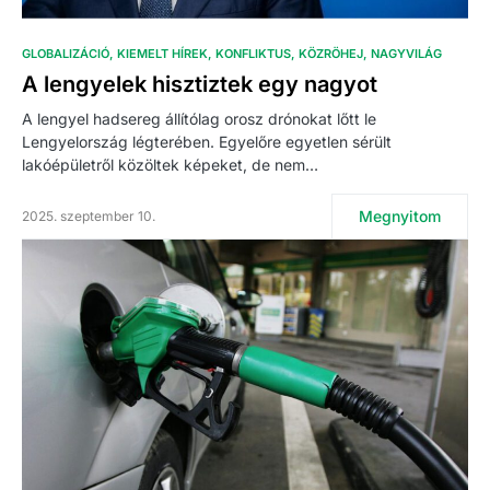
GLOBALIZÁCIÓ
KIEMELT HÍREK
KONFLIKTUS
KÖZRÖHEJ
NAGYVILÁG
A lengyelek hisztiztek egy nagyot
A lengyel hadsereg állítólag orosz drónokat lőtt le
Lengyelország légterében. Egyelőre egyetlen sérült
lakóépületről közöltek képeket, de nem…
Megnyitom
2025. szeptember 10.