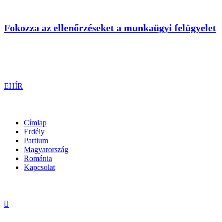
Fokozza az ellenőrzéseket a munkaügyi felügyelet
EHÍR
Címlap
Erdély
Partium
Magyarország
Románia
Kapcsolat