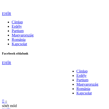
EHÍR
Címlap
Erdély
Partium
Magyarország
Románia
Kapcsolat
Facebook oldalunk
EHÍR
Címlap
Erdély
Partium
Magyarország
Románia
Kapcsolat
0
sötét mód