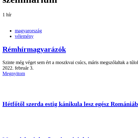
1 hír
magyarország
vélemény
Rémhírmagyarázók
Szinte még véget sem ért a moszkvai csúcs, máris megszólaltak a túl
2022. február 3.
Megnyitom
Hétfőtől szerda estig kánikula lesz egész Romániá