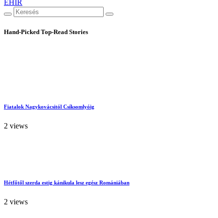
EHÍR
Hand-Picked
Top-Read Stories
Fiatalok Nagykovácsitól Csíksomlyóig
2 views
Hétfőtől szerda estig kánikula lesz egész Romániában
2 views