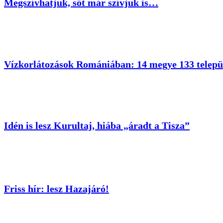
Megszívhatjuk, sőt már szívjuk is…
Vízkorlátozások Romániában: 14 megye 133 települ
Idén is lesz Kurultaj, hiába „áradt a Tisza”
Friss hír: lesz Hazajáró!