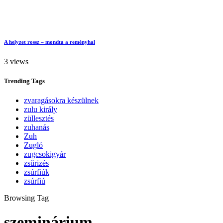
A helyzet rossz – mondta a reményhal
3 views
Trending
Tags
zvaragásokra készülnek
zulu király
züllesztés
zuhanás
Zuh
Zugló
zugcsokigyár
zsűrizés
zsúrfiúk
zsúrfiú
Browsing Tag
szeminárium