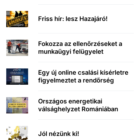
Friss hír: lesz Hazajáró!
Fokozza az ellenőrzéseket a
munkaügyi felügyelet
Egy új online csalási kísérletre
figyelmeztet a rendőrség
Országos energetikai
válsághelyzet Romániában
Jól nézünk ki!