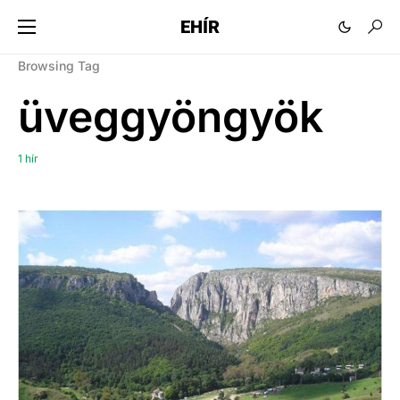
EHÍR
Browsing Tag
üveggyöngyök
1 hír