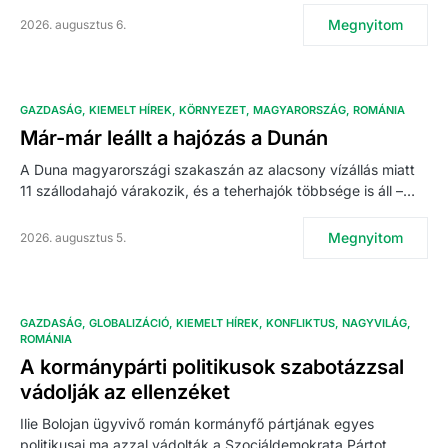
Megnyitom
2026. augusztus 6.
GAZDASÁG
KIEMELT HÍREK
KÖRNYEZET
MAGYARORSZÁG
ROMÁNIA
Már-már leállt a hajózás a Dunán
A Duna magyarországi szakaszán az alacsony vízállás miatt
11 szállodahajó várakozik, és a teherhajók többsége is áll –…
Megnyitom
2026. augusztus 5.
GAZDASÁG
GLOBALIZÁCIÓ
KIEMELT HÍREK
KONFLIKTUS
NAGYVILÁG
ROMÁNIA
A kormánypárti politikusok szabotázzsal
vádolják az ellenzéket
Ilie Bolojan ügyvivő román kormányfő pártjának egyes
politikusai ma azzal vádolták a Szociáldemokrata Pártot