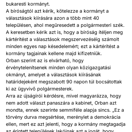
bukaresti kormányt.
A bíróságtól azt kérik, kötelezze a kormányt a
választások kiírására azon a több mint 40
településen, ahol megüresedett a polgármesteri szék.
A keresetben kérik azt is, hogy a bíróság ítéljen meg
kártérítést a választások megszervezéséig számolt
minden egyes nap késedelemért; ezt a kártérítést a
kormány tagjainak kellene majd kifizetniük.
Orban szerint az is elvárható, hogy
érvénytelenítsenek minden olyan közigazgatási
okmányt, amelyet a választások kiírásának
határidejeként megszabott 90 napon túl bocsátottak
ki az ügyvivő polgármesterek.
Arra az újságírói kérdésre, mivel magyarázza, hogy
nem adott választ panaszára a kabinet, Orban azt
mondta, ennek szerinte semmiféle alapja sincs. „Ez a
törvény durva megsértése, merénylet a demokrácia
ellen, mert ez azt jelenti, hogy a kormány megtagadja
az érintett települések lakóinak azt a jogát, hogy