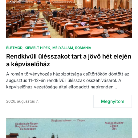
ÉLETMÓD
KIEMELT HÍREK
MÉLYÁLLAM
ROMÁNIA
Rendkívüli ülésszakot tart a jövő hét elején
a képviselőház
A román törvényhozás házbizottsága csütörtökön döntött az
augusztus 11–12-én rendkívüli ülésszak összehívásáról. A
képviselőház vezetősége által elfogadott napirenden…
Megnyitom
2026. augusztus 7.