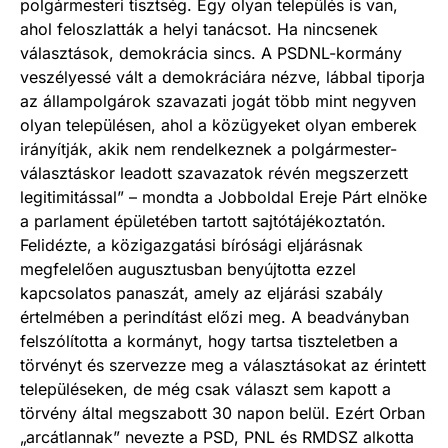
polgármesteri tisztség. Egy olyan település is van,
ahol feloszlatták a helyi tanácsot. Ha nincsenek
választások, demokrácia sincs. A PSDNL-kormány
veszélyessé vált a demokráciára nézve, lábbal tiporja
az állampolgárok szavazati jogát több mint negyven
olyan településen, ahol a közügyeket olyan emberek
irányítják, akik nem rendelkeznek a polgármester-
választáskor leadott szavazatok révén megszerzett
legitimitással” – mondta a Jobboldal Ereje Párt elnöke
a parlament épületében tartott sajtótájékoztatón.
Felidézte, a közigazgatási bírósági eljárásnak
megfelelően augusztusban benyújtotta ezzel
kapcsolatos panaszát, amely az eljárási szabály
értelmében a perindítást előzi meg. A beadványban
felszólította a kormányt, hogy tartsa tiszteletben a
törvényt és szervezze meg a választásokat az érintett
településeken, de még csak választ sem kapott a
törvény által megszabott 30 napon belül. Ezért Orban
„arcátlannak” nevezte a PSD, PNL és RMDSZ alkotta