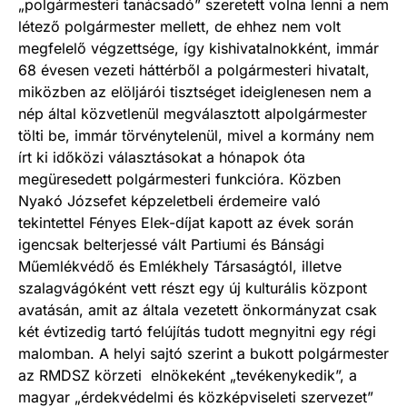
„polgármesteri tanácsadó” szeretett volna lenni a nem
létező polgármester mellett, de ehhez nem volt
megfelelő végzettsége, így kishivatalnokként, immár
68 évesen vezeti háttérből a polgármesteri hivatalt,
miközben az elöljárói tisztséget ideiglenesen nem a
nép által közvetlenül megválasztott alpolgármester
tölti be, immár törvénytelenül, mivel a kormány nem
írt ki időközi választásokat a hónapok óta
megüresedett polgármesteri funkcióra. Közben
Nyakó Józsefet képzeletbeli érdemeire való
tekintettel Fényes Elek-díjat kapott az évek során
igencsak belterjessé vált Partiumi és Bánsági
Műemlékvédő és Emlékhely Társaságtól, illetve
szalagvágóként vett részt egy új kulturális központ
avatásán, amit az általa vezetett önkormányzat csak
két évtizedig tartó felújítás tudott megnyitni egy régi
malomban. A helyi sajtó szerint a bukott polgármester
az RMDSZ körzeti elnökeként „tevékenykedik”, a
magyar „érdekvédelmi és közképviseleti szervezet”