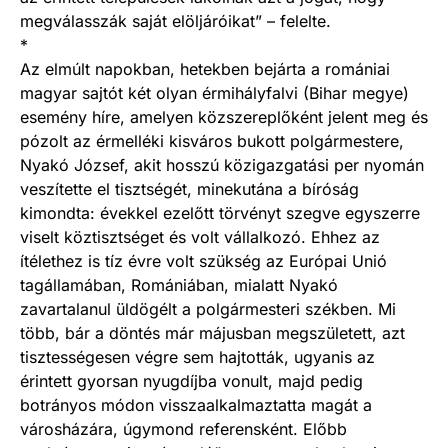
megválasszák saját elöljáróikat” – felelte.
*
Az elmúlt napokban, hetekben bejárta a romániai
magyar sajtót két olyan érmihályfalvi (Bihar megye)
esemény híre, amelyen közszereplőként jelent meg és
pózolt az érmelléki kisváros bukott polgármestere,
Nyakó József, akit hosszú közigazgatási per nyomán
veszítette el tisztségét, minekutána a bíróság
kimondta: évekkel ezelőtt törvényt szegve egyszerre
viselt köztisztséget és volt vállalkozó. Ehhez az
ítélethez is tíz évre volt szükség az Európai Unió
tagállamában, Romániában, mialatt Nyakó
zavartalanul üldögélt a polgármesteri székben. Mi
több, bár a döntés már májusban megszületett, azt
tisztességesen végre sem hajtották, ugyanis az
érintett gyorsan nyugdíjba vonult, majd pedig
botrányos módon visszaalkalmaztatta magát a
városházára, úgymond referensként. Előbb