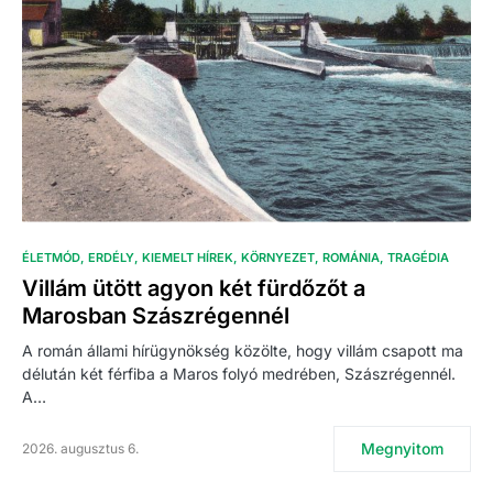
ÉLETMÓD
ERDÉLY
KIEMELT HÍREK
KÖRNYEZET
ROMÁNIA
TRAGÉDIA
Villám ütött agyon két fürdőzőt a
Marosban Szászrégennél
A román állami hírügynökség közölte, hogy villám csapott ma
délután két férfiba a Maros folyó medrében, Szászrégennél.
A…
Megnyitom
2026. augusztus 6.