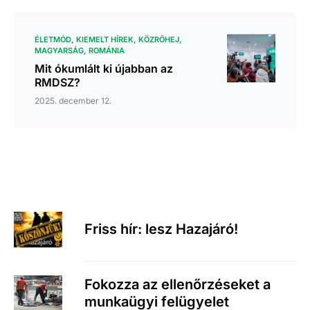
ÉLETMÓD
KIEMELT HÍREK
KÖZRÖHEJ
MAGYARSÁG
ROMÁNIA
Mit ókumlált ki újabban az
RMDSZ?
2025. december 12.
Friss hír: lesz Hazajáró!
Fokozza az ellenőrzéseket a
munkaügyi felügyelet