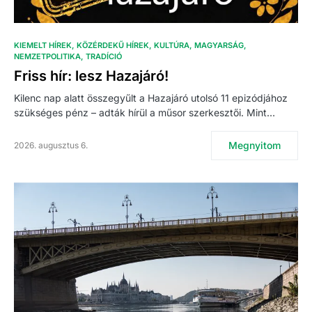
KIEMELT HÍREK
KÖZÉRDEKŰ HÍREK
KULTÚRA
MAGYARSÁG
NEMZETPOLITIKA
TRADÍCIÓ
Friss hír: lesz Hazajáró!
Kilenc nap alatt összegyűlt a Hazajáró utolsó 11 epizódjához
szükséges pénz – adták hírül a műsor szerkesztői. Mint…
Megnyitom
2026. augusztus 6.