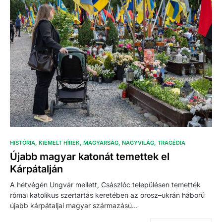
HISTÓRIA
KIEMELT HÍREK
MAGYARSÁG
NAGYVILÁG
TRAGÉDIA
Újabb magyar katonát temettek el
Kárpátalján
A hétvégén Ungvár mellett, Császlóc településen temették
római katolikus szertartás keretében az orosz–ukrán háború
újabb kárpátaljai magyar származású…