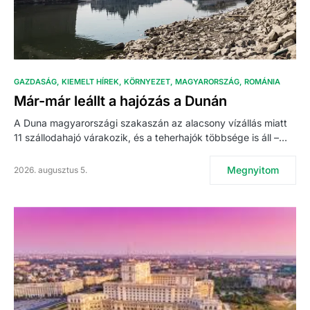
GAZDASÁG
KIEMELT HÍREK
KÖRNYEZET
MAGYARORSZÁG
ROMÁNIA
Már-már leállt a hajózás a Dunán
A Duna magyarországi szakaszán az alacsony vízállás miatt
11 szállodahajó várakozik, és a teherhajók többsége is áll –…
Megnyitom
2026. augusztus 5.