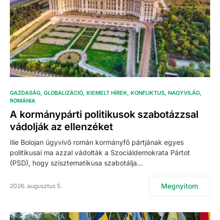
GAZDASÁG
GLOBALIZÁCIÓ
KIEMELT HÍREK
KONFLIKTUS
NAGYVILÁG
ROMÁNIA
A kormánypárti politikusok szabotázzsal
vádolják az ellenzéket
Ilie Bolojan ügyvivő román kormányfő pártjának egyes
politikusai ma azzal vádolták a Szociáldemokrata Pártot
(PSD), hogy szisztematikusa szabotálja…
Megnyitom
2026. augusztus 5.