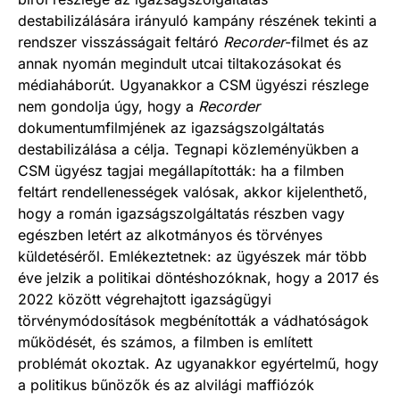
destabilizálására irányuló kampány részének tekinti a
rendszer visszásságait feltáró
Recorder
-filmet és az
annak nyomán megindult utcai tiltakozásokat és
médiaháborút. Ugyanakkor a CSM ügyészi részlege
nem gondolja úgy, hogy a
Recorder
dokumentumfilmjének az igazságszolgáltatás
destabilizálása a célja. Tegnapi közleményükben a
CSM ügyész tagjai megállapították: ha a filmben
feltárt rendellenességek valósak, akkor kijelenthető,
hogy a román igazságszolgáltatás részben vagy
egészben letért az alkotmányos és törvényes
küldetéséről. Emlékeztetnek: az ügyészek már több
éve jelzik a politikai döntéshozóknak, hogy a 2017 és
2022 között végrehajtott igazságügyi
törvénymódosítások megbénították a vádhatóságok
működését, és számos, a filmben is említett
problémát okoztak. Az ugyanakkor egyértelmű, hogy
a politikus bűnözők és az alvilági maffiózók