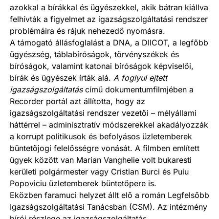
azokkal a bírákkal és ügyészekkel, akik bátran kiállva
felhívták a figyelmet az igazságszolgáltatási rendszer
problémáira és rájuk nehezedő nyomásra.
A támogató állásfoglalást a DNA, a DIICOT, a legfőbb
ügyészség, táblabíróságok, törvényszékek és
bíróságok, valamint katonai bíróságok képviselői,
bírák és ügyészek írták alá.
A foglyul ejtett
igazságszolgáltatás
című dokumentumfilmjében a
Recorder portál azt állította, hogy az
igazságszolgáltatási rendszer vezetői – mélyállami
háttérrel – adminisztratív módszerekkel akadályozzák
a korrupt politikusok és befolyásos üzletemberek
büntetőjogi felelősségre vonását. A filmben említett
ügyek között van Marian Vanghelie volt bukaresti
kerületi polgármester vagy Cristian Burci és Puiu
Popoviciu üzletemberek büntetőpere is.
Eközben faramuci helyzet állt elő a román Legfelsőbb
Igazságszolgáltatási Tanácsban (CSM). Az intézmény
bírói részlege az igazságszolgáltatás