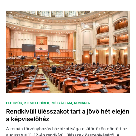
ÉLETMÓD
KIEMELT HÍREK
MÉLYÁLLAM
ROMÁNIA
Rendkívüli ülésszakot tart a jövő hét elején
a képviselőház
A román törvényhozás házbizottsága csütörtökön döntött az
augusztus 11–12-én rendkívüli ülésszak összehívásáról. A