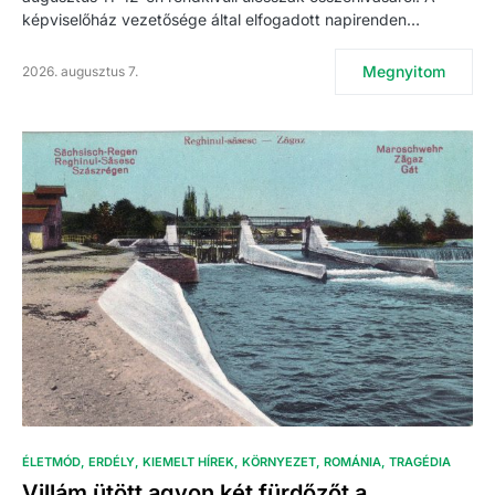
képviselőház vezetősége által elfogadott napirenden…
Megnyitom
2026. augusztus 7.
ÉLETMÓD
ERDÉLY
KIEMELT HÍREK
KÖRNYEZET
ROMÁNIA
TRAGÉDIA
Villám ütött agyon két fürdőzőt a