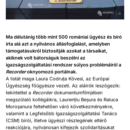
Ma délutánig több mint 500 romániai ügyész és bíró
írta alá azt a nyilvános állásfoglalást, amelyben
támogatásukról biztosítják azokat a társaikat,
akiknek volt bátorságuk beszélni az
igazságszolgáltatási rendszer súlyos problémáiról a
Recorder
oknyomozó portálnak.
A listát maga Laura Codruța Kövesi, az Európai
Ügyészség főügyésze vezeti. Az aláírók leszögezik:
tekintettel a
Recorder
dokumentumfilmjében
megszólaló kollégáikra, Laurențiu Beșura és Raluca
Moroșanura feltehetően váró következményekre,
valamint a Legfelsőbb Igazságszolgáltatási Tanács
(CSM) bírói, illetve ügyészi részlegének eltérő
reakciójára, nyilvánosan kifejezik szolidaritásukat