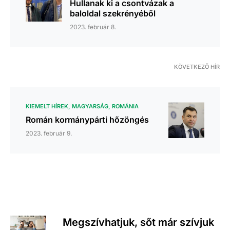
Hullanak ki a csontvázak a
baloldal szekrényéből
2023. február 8.
KÖVETKEZŐ HÍR
KIEMELT HÍREK
MAGYARSÁG
ROMÁNIA
Román kormánypárti hőzöngés
2023. február 9.
Megszívhatjuk, sőt már szívjuk