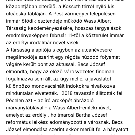
központjában elterülő, a Kossuth térről nyíló kis
utcácska tábláján. A Pest vármegyei településen
immár ötödik esztendeje működő Wass Albert
Társaság kezdeményezésére, hosszas tárgyalások
eredményeképpen február 11-től a közterület immár
az erdélyi irodalmár nevét viseli.
A társaság alapítója s egyben az utcanévcsere
megálmodója szerint egy régóta húzódó folyamat
végére került pont az aktussal. Becs József
elmondta, hogy az előző városvezetés finoman
fogalmazva sem állt az ügy mellé, a javaslatot
különböző mondvacsinált indokokra hivatkozva
minduntalan elvetették. 2018 tavaszán állították fel
Pécelen azt – az író arcképét ábrázoló
márványtáblával – a Wass Albert-emlékművet,
amelyet az erdélyi, holtmarosi Bartha József
református lelkész adományozott a városnak. Becs
József elmondása szerint ekkor merült fel a hányatott