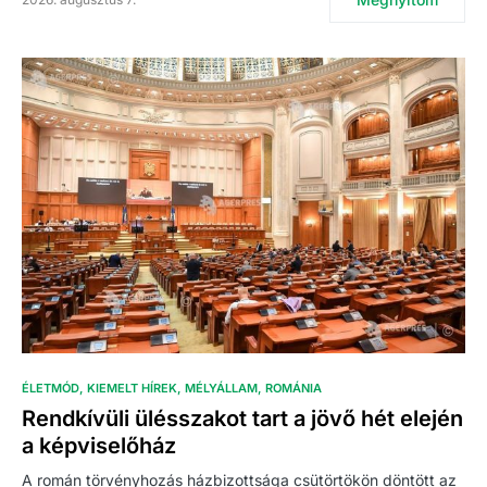
ÉLETMÓD
KIEMELT HÍREK
MÉLYÁLLAM
ROMÁNIA
Rendkívüli ülésszakot tart a jövő hét elején
a képviselőház
A román törvényhozás házbizottsága csütörtökön döntött az