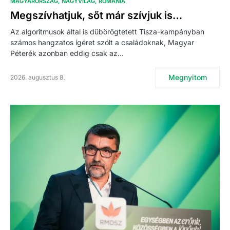
MAGYARORSZÁG
NAGYVILÁG
ROMÁNIA
Megszívhatjuk, sőt már szívjuk is…
Az algoritmusok által is dübörögtetett Tisza-kampányban
számos hangzatos ígéret szólt a családoknak, Magyar
Péterék azonban eddig csak az…
Megnyitom
2026. augusztus 8.