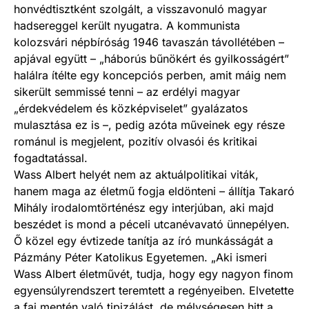
honvédtisztként szolgált, a visszavonuló magyar
hadsereggel került nyugatra. A kommunista
kolozsvári népbíróság 1946 tavaszán távollétében –
apjával együtt – „háborús bűnökért és gyilkosságért”
halálra ítélte egy koncepciós perben, amit máig nem
sikerült semmissé tenni – az erdélyi magyar
„érdekvédelem és közképviselet” gyalázatos
mulasztása ez is –, pedig azóta műveinek egy része
románul is megjelent, pozitív olvasói és kritikai
fogadtatással.
Wass Albert helyét nem az aktuálpolitikai viták,
hanem maga az életmű fogja eldönteni – állítja Takaró
Mihály irodalomtörténész egy interjúban, aki majd
beszédet is mond a péceli utcanévavató ünnepélyen.
Ő közel egy évtizede tanítja az író munkásságát a
Pázmány Péter Katolikus Egyetemen. „Aki ismeri
Wass Albert életművét, tudja, hogy egy nagyon finom
egyensúlyrendszert teremtett a regényeiben. Elvetette
a faj mentén való tipizálást, de mélységesen hitt a