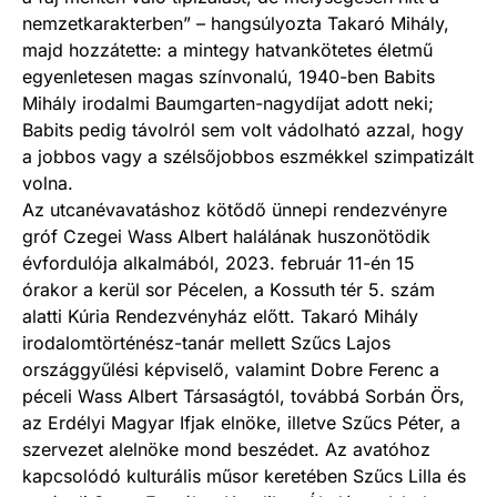
nemzetkarakterben” – hangsúlyozta Takaró Mihály,
majd hozzátette: a mintegy hatvankötetes életmű
egyenletesen magas színvonalú, 1940-ben Babits
Mihály irodalmi Baumgarten-nagydíjat adott neki;
Babits pedig távolról sem volt vádolható azzal, hogy
a jobbos vagy a szélsőjobbos eszmékkel szimpatizált
volna.
Az utcanévavatáshoz kötődő ünnepi rendezvényre
gróf Czegei Wass Albert halálának huszonötödik
évfordulója alkalmából, 2023. február 11-én 15
órakor a kerül sor Pécelen, a Kossuth tér 5. szám
alatti Kúria Rendezvényház előtt. Takaró Mihály
irodalomtörténész-tanár mellett Szűcs Lajos
országgyűlési képviselő, valamint Dobre Ferenc a
péceli Wass Albert Társaságtól, továbbá Sorbán Örs,
az Erdélyi Magyar Ifjak elnöke, illetve Szűcs Péter, a
szervezet alelnöke mond beszédet. Az avatóhoz
kapcsolódó kulturális műsor keretében Szűcs Lilla és