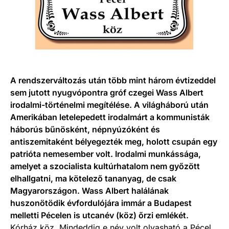
A rendszerváltozás után több mint három évtizeddel
sem jutott nyugvópontra gróf czegei Wass Albert
irodalmi-történelmi megítélése. A világháború után
Amerikában letelepedett irodalmárt a kommunisták
háborús bűnösként, népnyúzóként és
antiszemitaként bélyegezték meg, holott csupán egy
patrióta nemesember volt. Irodalmi munkássága,
amelyet a szocialista kultúrhatalom nem győzött
elhallgatni, ma kötelező tananyag, de csak
Magyarországon. Wass Albert halálának
huszonötödik évfordulójára immár a Budapest
melletti Pécelen is utcanév (köz) őrzi emlékét.
Kórház köz. Mindeddig e név volt olvasható a Pécel