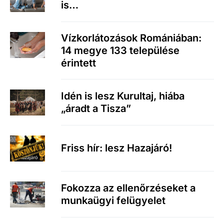
is…
Vízkorlátozások Romániában:
14 megye 133 települése
érintett
Idén is lesz Kurultaj, hiába
„áradt a Tisza”
Friss hír: lesz Hazajáró!
Fokozza az ellenőrzéseket a
munkaügyi felügyelet