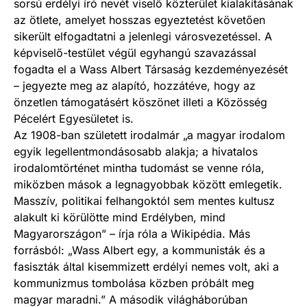
sorsú erdélyi író nevét viselő közterület kialakításának
az ötlete, amelyet hosszas egyeztetést követően
sikerült elfogadtatni a jelenlegi városvezetéssel. A
képviselő-testület végül egyhangú szavazással
fogadta el a Wass Albert Társaság kezdeményezését
– jegyezte meg az alapító, hozzátéve, hogy az
önzetlen támogatásért köszönet illeti a Közösség
Pécelért Egyesületet is.
Az 1908-ban született irodalmár „a magyar irodalom
egyik legellentmondásosabb alakja; a hivatalos
irodalomtörténet mintha tudomást se venne róla,
miközben mások a legnagyobbak között emlegetik.
Masszív, politikai felhangoktól sem mentes kultusz
alakult ki körülötte mind Erdélyben, mind
Magyarországon” – írja róla a Wikipédia. Más
forrásból: „Wass Albert egy, a kommunisták és a
fasiszták által kisemmizett erdélyi nemes volt, aki a
kommunizmus tombolása közben próbált meg
magyar maradni.” A második világháborúban