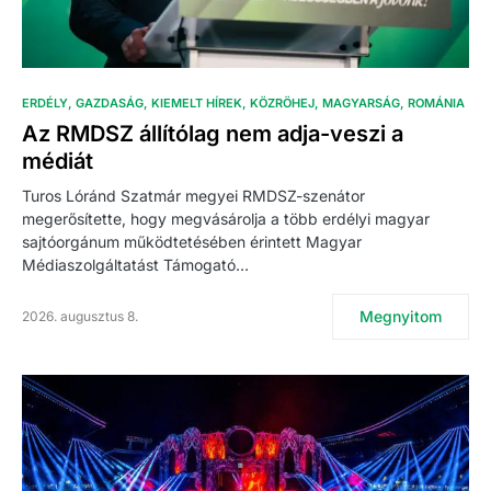
ERDÉLY
GAZDASÁG
KIEMELT HÍREK
KÖZRÖHEJ
MAGYARSÁG
ROMÁNIA
Az RMDSZ állítólag nem adja-veszi a
médiát
Turos Lóránd Szatmár megyei RMDSZ-szenátor
megerősítette, hogy megvásárolja a több erdélyi magyar
sajtóorgánum működtetésében érintett Magyar
Médiaszolgáltatást Támogató…
Megnyitom
2026. augusztus 8.