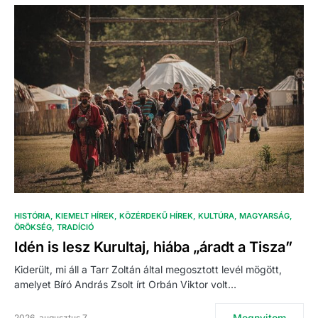
HISTÓRIA
KIEMELT HÍREK
KÖZÉRDEKŰ HÍREK
KULTÚRA
MAGYARSÁG
ÖRÖKSÉG
TRADÍCIÓ
Idén is lesz Kurultaj, hiába „áradt a Tisza”
Kiderült, mi áll a Tarr Zoltán által megosztott levél mögött,
amelyet Bíró András Zsolt írt Orbán Viktor volt…
Megnyitom
2026. augusztus 7.