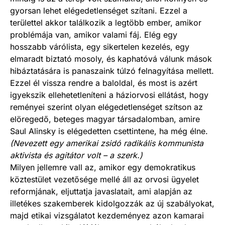
gyorsan lehet elégedetlenséget szítani. Ezzel a
területtel akkor találkozik a legtöbb ember, amikor
problémája van, amikor valami fáj. Elég egy
hosszabb várólista, egy sikertelen kezelés, egy
elmaradt biztató mosoly, és kaphatóvá válunk mások
hibáztatására is panaszaink túlzó felnagyítása mellett.
Ezzel él vissza rendre a baloldal, és most is azért
igyekszik ellehetetleníteni a háziorvosi ellátást, hogy
reményei szerint olyan elégedetlenséget szítson az
elöregedő, beteges magyar társadalomban, amire
Saul Alinsky is elégedetten csettintene, ha még élne.
(Nevezett egy amerikai zsidó radikális kommunista
aktivista és agitátor volt – a szerk.)
Milyen jellemre vall az, amikor egy demokratikus
köztestület vezetősége mellé áll az orvosi ügyelet
reformjának, eljuttatja javaslatait, ami alapján az
illetékes szakemberek kidolgozzák az új szabályokat,
majd etikai vizsgálatot kezdeményez azon kamarai