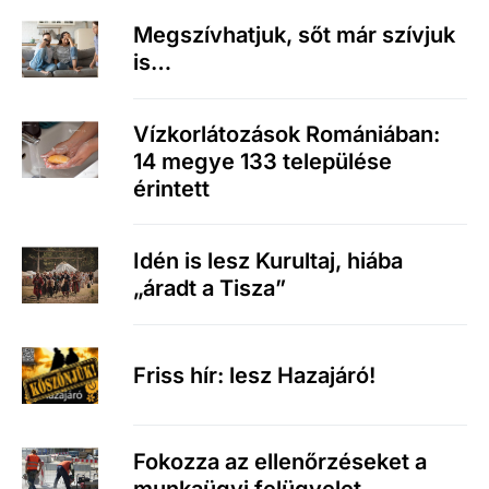
Megszívhatjuk, sőt már szívjuk
is…
Vízkorlátozások Romániában:
14 megye 133 települése
érintett
Idén is lesz Kurultaj, hiába
„áradt a Tisza”
Friss hír: lesz Hazajáró!
Fokozza az ellenőrzéseket a