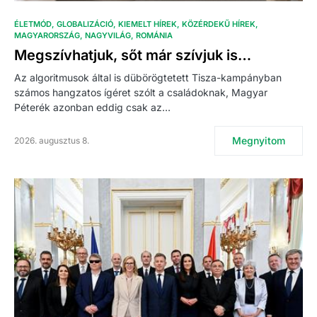
ÉLETMÓD
GLOBALIZÁCIÓ
KIEMELT HÍREK
KÖZÉRDEKŰ HÍREK
MAGYARORSZÁG
NAGYVILÁG
ROMÁNIA
Megszívhatjuk, sőt már szívjuk is…
Az algoritmusok által is dübörögtetett Tisza-kampányban
számos hangzatos ígéret szólt a családoknak, Magyar
Péterék azonban eddig csak az…
Megnyitom
2026. augusztus 8.