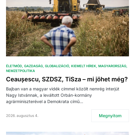
ÉLETMÓD
GAZDASÁG
GLOBALIZÁCIÓ
KIEMELT HÍREK
MAGYARORSZÁG
NEMZETPOLITIKA
Ceaușescu, SZDSZ, TiSza – mi jöhet még?
Bajban van a magyar vidék címmel közölt nemrég interjút
Nagy Istvánnak, a leváltott Orbán-kormány
agrárminiszterével a Demokrata című…
Megnyitom
2026. augusztus 4.