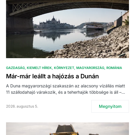
GAZDASÁG
KIEMELT HÍREK
KÖRNYEZET
MAGYARORSZÁG
ROMÁNIA
Már-már leállt a hajózás a Dunán
A Duna magyarországi szakaszán az alacsony vízállás miatt
11 szállodahajó várakozik, és a teherhajók többsége is áll –…
Megnyitom
2026. augusztus 5.