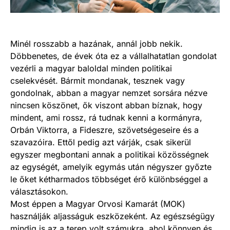
Minél rosszabb a hazának, annál jobb nekik.
Döbbenetes, de évek óta ez a vállalhatatlan gondolat
vezérli a magyar baloldal minden politikai
cselekvését. Bármit mondanak, tesznek vagy
gondolnak, abban a magyar nemzet sorsára nézve
nincsen köszönet, ők viszont abban bíznak, hogy
mindent, ami rossz, rá tudnak kenni a kormányra,
Orbán Viktorra, a Fideszre, szövetségeseire és a
szavazóira. Ettől pedig azt várják, csak sikerül
egyszer megbontani annak a politikai közösségnek
az egységét, amelyik egymás után négyszer győzte
le őket kétharmados többséget érő különbséggel a
választásokon.
Most éppen a Magyar Orvosi Kamarát (MOK)
használják aljasságuk eszközeként. Az egészségügy
mindig is az a terep volt számukra, ahol könnyen és