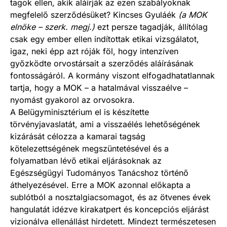
tagok ellen, akik aláírják az ezen szabályoknak
megfelelő szerződésüket? Kincses Gyuláék
(a MOK
elnöke – szerk. megj.)
ezt persze tagadják, állítólag
csak egy ember ellen indítottak etikai vizsgálatot,
igaz, neki épp azt róják föl, hogy intenzíven
győzködte orvostársait a szerződés aláírásának
fontosságáról. A kormány viszont elfogadhatatlannak
tartja, hogy a MOK – a hatalmával visszaélve –
nyomást gyakorol az orvosokra.
A Belügyminisztérium el is készítette
törvényjavaslatát, ami a visszaélés lehetőségének
kizárását célozza a kamarai tagság
kötelezettségének megszüntetésével és a
folyamatban lévő etikai eljárásoknak az
Egészségügyi Tudományos Tanácshoz történő
áthelyezésével. Erre a MOK azonnal előkapta a
sublótból a nosztalgiacsomagot, és az ötvenes évek
hangulatát idézve kirakatpert és koncepciós eljárást
vizio­nálva ellenállást hirdetett. Mindezt természetesen