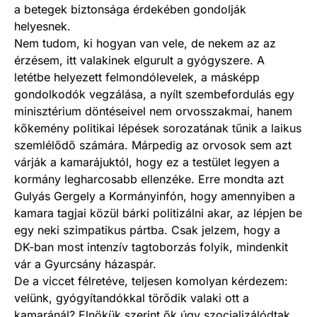
a betegek biztonsága érdekében gondolják
helyesnek.
Nem tudom, ki hogyan van vele, de nekem az az
érzésem, itt valakinek elgurult a gyógyszere. A
letétbe helyezett felmondólevelek, a másképp
gondolkodók vegzálása, a nyílt szembefordulás egy
minisztérium döntéseivel nem orvosszakmai, hanem
kőkemény politikai lépések sorozatának tűnik a laikus
szemlélődő számára. Márpedig az orvosok sem azt
várják a kamarájuktól, hogy ez a testület legyen a
kormány legharcosabb ellenzéke. Erre mondta azt
Gulyás Gergely a Kormányinfón, hogy amennyiben a
kamara tagjai közül bárki politizálni akar, az lépjen be
egy neki szimpatikus pártba. Csak jelzem, hogy a
DK-ban most intenzív tagtoborzás folyik, mindenkit
vár a Gyurcsány házaspár.
De a viccet félretéve, teljesen komolyan kérdezem:
velünk, gyógyítandókkal törődik valaki ott a
kamaránál? Elnökük szerint ők úgy szocializálódtak,