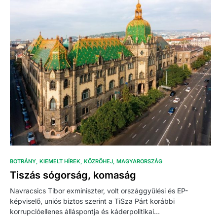
BOTRÁNY
KIEMELT HÍREK
KÖZRÖHEJ
MAGYARORSZÁG
Tiszás sógorság, komaság
Navracsics Tibor exminiszter, volt országgyűlési és EP-
képviselő, uniós biztos szerint a TiSza Párt korábbi
korrupcióellenes álláspontja és káderpolitikai…