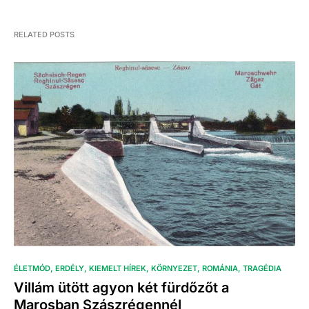
RELATED POSTS
ÉLETMÓD
ERDÉLY
KIEMELT HÍREK
KÖRNYEZET
ROMÁNIA
TRAGÉDIA
Villám ütött agyon két fürdőzőt a
Marosban Szászrégennél