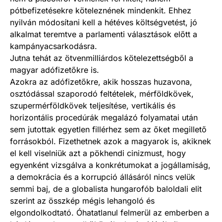
pótbefizetésekre köteleznének mindenkit. Ehhez
nyilván módosítani kell a hétéves költségvetést, jó
alkalmat teremtve a parlamenti választások előtt a
kampányacsarkodásra.
Jutna tehát az ötvenmilliárdos kötelezettségből a
magyar adófizetőkre is.
Azokra az adófizetőkre, akik hosszas huzavona,
osztódással szaporodó feltételek, mérföldkövek,
szupermérföldkövek teljesítése, vertikális és
horizontális procedúrák megalázó folyamatai után
sem jutottak egyetlen fillérhez sem az őket megillető
forrásokból. Fizethetnek azok a magyarok is, akiknek
el kell viselniük azt a pökhendi cinizmust, hogy
egyenként vizsgálva a konkrétumokat a jogállamiság,
a demokrácia és a korrupció állásáról nincs velük
semmi baj, de a globalista hungarofób baloldali elit
szerint az összkép mégis lehangoló és
elgondolkodtató. Óhatatlanul felmerül az emberben a