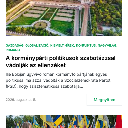
GAZDASÁG
GLOBALIZÁCIÓ
KIEMELT HÍREK
KONFLIKTUS
NAGYVILÁG
ROMÁNIA
A kormánypárti politikusok szabotázzsal
vádolják az ellenzéket
Ilie Bolojan ügyvivő román kormányfő pártjának egyes
politikusai ma azzal vádolták a Szociáldemokrata Pártot
(PSD), hogy szisztematikusa szabotálja…
Megnyitom
2026. augusztus 5.