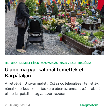
HISTÓRIA
KIEMELT HÍREK
MAGYARSÁG
NAGYVILÁG
TRAGÉDIA
Újabb magyar katonát temettek el
Kárpátalján
A hétvégén Ungvár mellett, Császlóc településen temették
római katolikus szertartás keretében az orosz–ukrán háború
újabb kárpátaljai magyar származású…
Megnyitom
2026. augusztus 4.