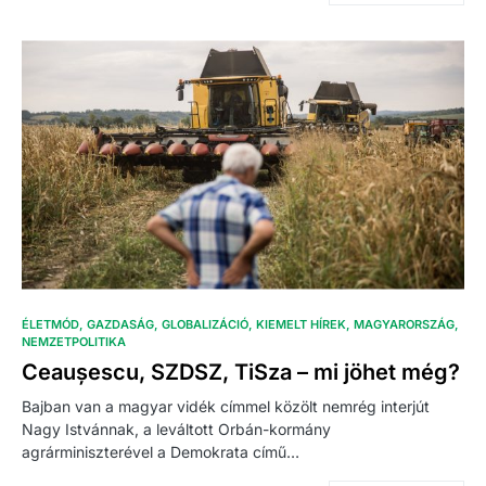
ÉLETMÓD
GAZDASÁG
GLOBALIZÁCIÓ
KIEMELT HÍREK
MAGYARORSZÁG
NEMZETPOLITIKA
Ceaușescu, SZDSZ, TiSza – mi jöhet még?
Bajban van a magyar vidék címmel közölt nemrég interjút
Nagy Istvánnak, a leváltott Orbán-kormány
agrárminiszterével a Demokrata című…