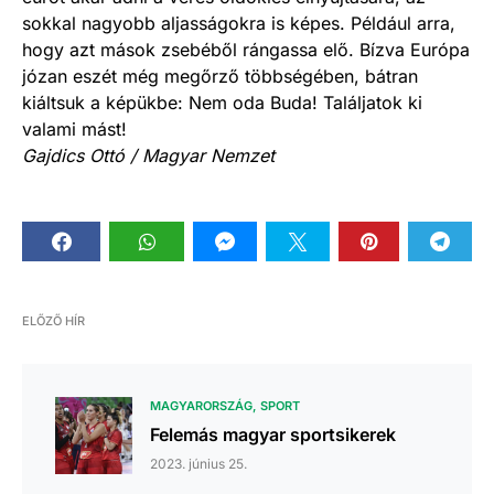
sokkal nagyobb aljasságokra is képes. Például arra,
hogy azt mások zsebéből rángassa elő. Bízva Euró­pa
józan eszét még megőrző többségében, bátran
kiáltsuk a képükbe: Nem oda Buda! Találjatok ki
valami mást!
Gajdics Ottó / Magyar Nemzet
ELŐZŐ HÍR
MAGYARORSZÁG
SPORT
Felemás magyar sportsikerek
2023. június 25.