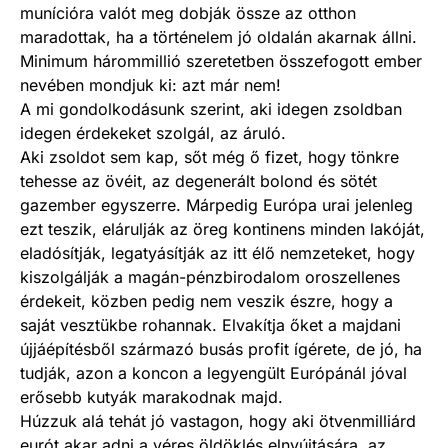
munícióra valót meg dobják össze az otthon
maradottak, ha a történelem jó oldalán akarnak állni.
Minimum hárommillió szeretetben összefogott ember
nevében mondjuk ki: azt már nem!
A mi gondolkodásunk szerint, aki idegen zsoldban
idegen érdekeket szolgál, az áruló.
Aki zsoldot sem kap, sőt még ő fizet, hogy tönkre
tehesse az övéit, az degenerált bolond és sötét
gazember egyszerre. Márpedig Európa urai jelenleg
ezt teszik, elárulják az öreg kontinens minden lakóját,
eladósítják, legatyásítják az itt élő nemzeteket, hogy
kiszolgálják a magán-pénzbirodalom oroszellenes
érdekeit, közben pedig nem veszik észre, hogy a
saját vesztükbe rohannak. Elvakítja őket a majdani
újjáépítésből származó busás profit ígérete, de jó, ha
tudják, azon a koncon a legyengült Európánál jóval
erősebb kutyák marakodnak majd.
Húzzuk alá tehát jó vastagon, hogy aki ötvenmilliárd
eurót akar adni a véres öldöklés elnyújtására, az