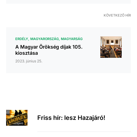
KÖVETKEZŐ HÍR
ERDÉLY
MAGYARORSZÁG
MAGYARSÁG
A Magyar Örökség díjak 105.
kiosztása
2023. június 25.
Friss hír: lesz Hazajáró!