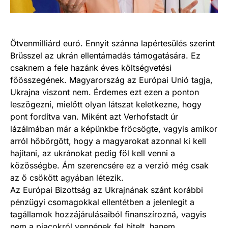
Ötvenmilliárd euró. Ennyit szánna lapértesülés szerint
Brüsszel az ukrán ellentámadás támogatására. Ez
csaknem a fele hazánk éves költségvetési
főösszegének. Magyarország az Európai Unió tagja,
Ukrajna viszont nem. Érdemes ezt ezen a ponton
leszögezni, mielőtt olyan látszat keletkezne, hogy
pont fordítva van. Miként azt Verhofstadt úr
lázálmában már a képünkbe fröcsögte, vagyis amikor
arról hőbörgött, hogy a magyarokat azonnal ki kell
hajítani, az ukránokat pedig föl kell venni a
közösségbe. Ám szerencsére ez a verzió még csak
az ő csökött agyában létezik.
Az Európai Bizottság az Ukrajnának szánt korábbi
pénzügyi csomagokkal ellentétben a jelenlegit a
tagállamok hozzájárulásaiból finanszírozná, vagyis
nem a piacokról vennének fel hitelt, hanem