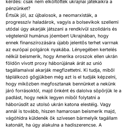
kérdés: csak nem elköltötték ukrajnai játékaikra a
pénzünket?
Értsük jól, az újbalosok, a neomarxisták, a
progresszív haladárok, vagyis a bolsevikok szellemi
utódai úgy akarják játszani a rendkívül szolidáris és
végtelenül humánus jóembert Ukrajnában, hogy
ennek finanszírozására újabb jelentős terhet varrnak
az európai polgárok nyakába. Lényegében kertelés
nélkül beismerik, hogy Amerika oroszok ellen ukrán
földön vívott proxy háborújának árát az unió
tagállamai­val akarják megfizettetni. Ki tudja, miből
táplálkozó gőgjükben még azt is el tudják képzelni,
hogy miközben megfosztanak bennünket a nekünk
járó forrásoktól, majd önként és dalolva söpörjük le a
padlást, hogy nekik legyen miből folytatni a
háborúsdit az utolsó ukrán katona elestéig. Vagy
annál is tovább, hiszen hamarosan beismerik majd,
vágóhídra küldenék ők szívesen bármelyik tagállam
katonáit, ha úgy alakulna a hadiszerencse. A