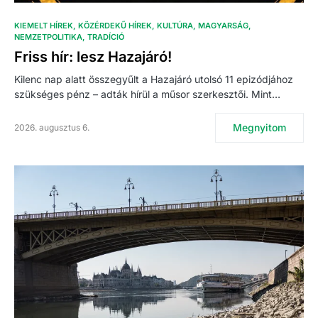
KIEMELT HÍREK
KÖZÉRDEKŰ HÍREK
KULTÚRA
MAGYARSÁG
NEMZETPOLITIKA
TRADÍCIÓ
Friss hír: lesz Hazajáró!
Kilenc nap alatt összegyűlt a Hazajáró utolsó 11 epizódjához
szükséges pénz – adták hírül a műsor szerkesztői. Mint…
Megnyitom
2026. augusztus 6.