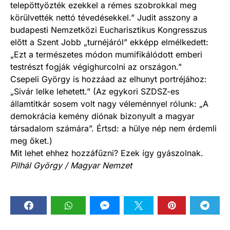
telepöttyözték ezekkel a rémes szobrokkal meg
körülvették nettó tévedésekkel.” Judit asszony a
budapesti Nemzetközi Eucharisztikus Kongresszus
előtt a Szent Jobb „turnéjáról” ekképp elmélkedett:
„Ezt a természetes módon mumifikálódott emberi
testrészt fogják végighurcolni az országon.”
Csepeli György is hozzáad az elhunyt portréjához:
„Sivár lelke lehetett.” (Az egykori SZDSZ-es
államtitkár sosem volt nagy véleménnyel rólunk: „A
demokrácia kemény diónak bizonyult a magyar
társadalom számára”. Értsd: a hülye nép nem érdemli
meg őket.)
Mit lehet ehhez hozzáfűzni? Ezek így gyászolnak.
Pilhál György / Magyar Nemzet