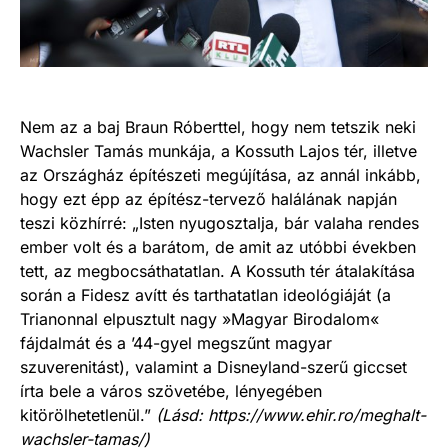
Nem az a baj Braun Róberttel, hogy nem tetszik neki
Wachsler Tamás munkája, a Kossuth Lajos tér, illetve
az Országház építészeti megújítása, az annál inkább,
hogy ezt épp az építész-tervező halálának napján
teszi közhírré: „Isten nyugosztalja, bár valaha rendes
ember volt és a barátom, de amit az utóbbi években
tett, az megbocsáthatatlan. A Kossuth tér átalakítása
során a Fidesz avítt és tarthatatlan ideológiáját (a
Trianonnal elpusztult nagy »Magyar Birodalom«
fájdalmát és a ’44-gyel megszűnt magyar
szuverenitást), valamint a Disneyland-szerű giccset
írta bele a város szövetébe, lényegében
kitörölhetetlenül.”
(Lásd: https://www.ehir.ro/meghalt-
wachsler-tamas/)