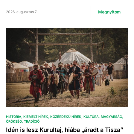
Megnyitom
2026. augusztus 7.
HISTÓRIA
KIEMELT HÍREK
KÖZÉRDEKŰ HÍREK
KULTÚRA
MAGYARSÁG
ÖRÖKSÉG
TRADÍCIÓ
Idén is lesz Kurultaj, hiába „áradt a Tisza”