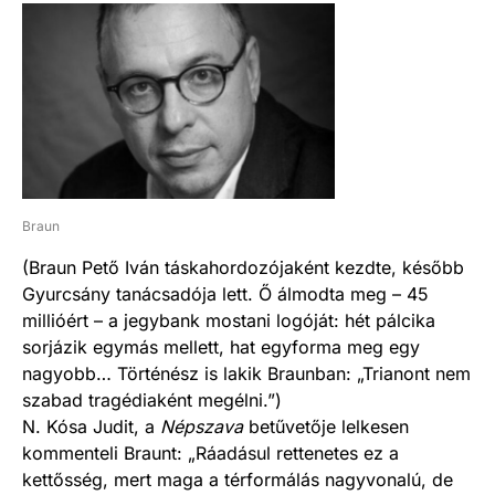
Braun
(Braun Pető Iván táskahordozójaként kezdte, később
Gyurcsány tanácsadója lett. Ő álmodta meg – 45
millióért – a jegybank mostani logóját: hét pálcika
sorjázik egymás mellett, hat egyforma meg egy
nagyobb… Történész is lakik Braunban: „Trianont nem
szabad tragédiaként megélni.”)
N. Kósa Judit, a
Népszava
betűvetője lelkesen
kommenteli Braunt: „Ráadásul rettenetes ez a
kettősség, mert maga a térformálás nagyvonalú, de