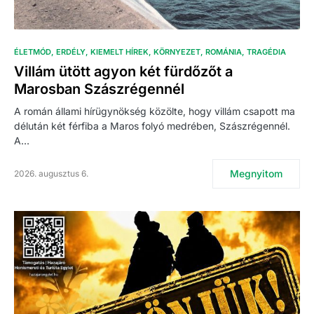
ÉLETMÓD
ERDÉLY
KIEMELT HÍREK
KÖRNYEZET
ROMÁNIA
TRAGÉDIA
Villám ütött agyon két fürdőzőt a
Marosban Szászrégennél
A román állami hírügynökség közölte, hogy villám csapott ma
délután két férfiba a Maros folyó medrében, Szászrégennél.
A…
Megnyitom
2026. augusztus 6.