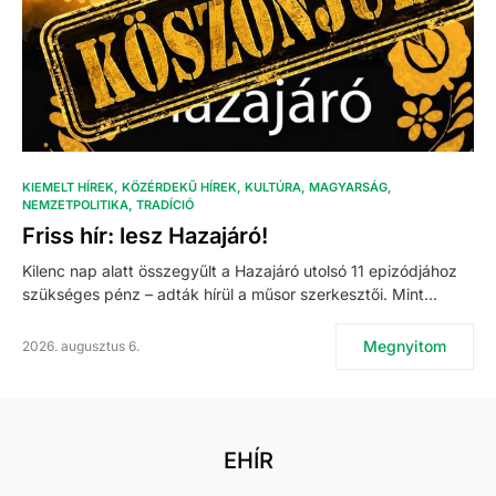
KIEMELT HÍREK
KÖZÉRDEKŰ HÍREK
KULTÚRA
MAGYARSÁG
NEMZETPOLITIKA
TRADÍCIÓ
Friss hír: lesz Hazajáró!
Kilenc nap alatt összegyűlt a Hazajáró utolsó 11 epizódjához
szükséges pénz – adták hírül a műsor szerkesztői. Mint…
Megnyitom
2026. augusztus 6.
EHÍR