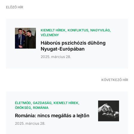
ELŐZŐ HÍR
KIEMELT HÍREK
KONFLIKTUS
NAGYVILÁG
VÉLEMÉNY
Háborús pszichózis dühöng
Nyugat-Európában
2025. március 28.
KÖVETKEZŐ HÍR
ÉLETMÓD
GAZDASÁG
KIEMELT HÍREK
ÖRÖKSÉG
ROMÁNIA
Románia: nincs megállás a lejtőn
2025. március 28.