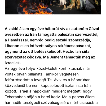
A zsidó állam egy éve háborút vív az autonóm Gázai
övezetben az Irán támogatta palesztin szervezettel,
a Hamásszal, nemrég pedig északi szomszédja,
Libanon ellen intézett súlyos rakétacsapásokat,
úgymond az ott befészkelődőtt Hezbollah síita
szervezetet célozva. Ma Jement támadták meg az
izraeliek.
Az egy éve folyó közel-keleti konfliktusnak már
voltak olyan pillanatai, amikor végletesen
felforrósodott a levegő Tel-Aviv és a háborúban
közvetlenül be nem kapcsolódott iszlamista Irán
között. Izrael a napokban mindent megtett, hogy
Teheránban nőjön a harci kedv. Ma a perzsa állam
harmadik térségbeli szövetségesére mért csapást: a