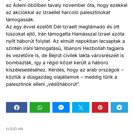
az Ádeni-öbölben tavaly november óta, hogy ezekkel
az akciókkal az Izraellel harcoló palesztinokat
támogassák.
Az egy évvel ezelőtt Dél-Izraelt megtámadó és ott
túszokat ejtő, Irán támogatta Hamásszal Izrael azóta
nyílt háborút folytat. Az elmúlt napokban lecsaptak a
szintén iráni támogatású, libanoni Hezbollah tagjaira
és vezetőire is, de Bejrút civilek lakta városrészeit is
bombázták, így a régió közel került a háború
kiszélesedéséhez. Kérdés, hogy az arab országok –
köztük a dúsgazdag olajállamok – meddig tűrik a
palesztinok elleni „védőháborút”.
ELŐZŐ HÍR