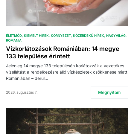
ÉLETMÓD
KIEMELT HÍREK
KÖRNYEZET
KÖZÉRDEKŰ HÍREK
NAGYVILÁG
ROMÁNIA
Vízkorlátozások Romániában: 14 megye
133 települése érintett
Jelenleg 14 megye 133 településén korlátozzák a vezetékes
vízellátást a rendelkezésre álló vízkészletek csökkenése miatt
Romániában – derül…
Megnyitom
2026. augusztus 7.