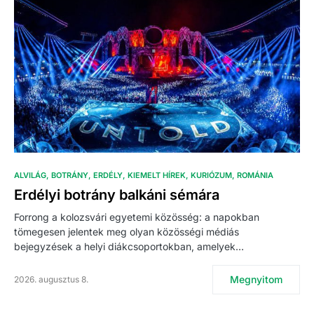
ALVILÁG
BOTRÁNY
ERDÉLY
KIEMELT HÍREK
KURIÓZUM
ROMÁNIA
Erdélyi botrány balkáni sémára
Forrong a kolozsvári egyetemi közösség: a napokban
tömegesen jelentek meg olyan közösségi médiás
bejegyzések a helyi diákcsoportokban, amelyek…
Megnyitom
2026. augusztus 8.