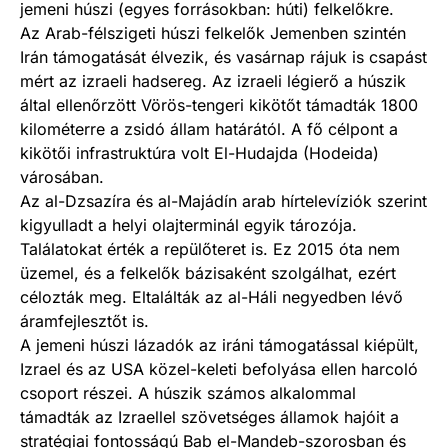
jemeni húszi (egyes forrásokban: húti) felkelőkre.
Az Arab-félszigeti húszi felkelők Jemenben szintén
Irán támogatását élvezik, és vasárnap rájuk is csapást
mért az izraeli hadsereg. Az izraeli légierő a húszik
által ellenőrzött Vörös-tengeri kikötőt támadták 1800
kilométerre a zsidó állam határától. A fő célpont a
kikötői infrastruktúra volt El-Hudajda (Hodeida)
városában.
Az al-Dzsazíra és al-Majádín arab hírtelevíziók szerint
kigyulladt a helyi olajterminál egyik tározója.
Találatokat érték a repülőteret is. Ez 2015 óta nem
üzemel, és a felkelők bázisaként szolgálhat, ezért
célozták meg. Eltalálták az al-Háli negyedben lévő
áramfejlesztőt is.
A jemeni húszi lázadók az iráni támogatással kiépült,
Izrael és az USA közel-keleti befolyása ellen harcoló
csoport részei. A húszik számos alkalommal
támadták az Izraellel szövetséges államok hajóit a
stratégiai fontosságú Bab el-Mandeb-szorosban és