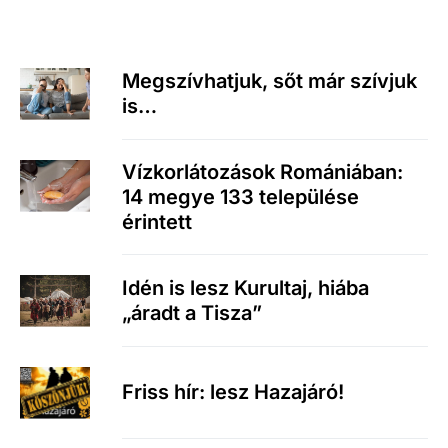
Megszívhatjuk, sőt már szívjuk
is…
Vízkorlátozások Romániában:
14 megye 133 települése
érintett
Idén is lesz Kurultaj, hiába
„áradt a Tisza”
Friss hír: lesz Hazajáró!