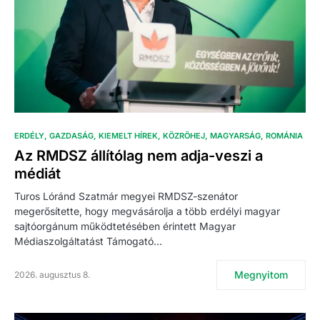
ERDÉLY
GAZDASÁG
KIEMELT HÍREK
KÖZRÖHEJ
MAGYARSÁG
ROMÁNIA
Az RMDSZ állítólag nem adja-veszi a
médiát
Turos Lóránd Szatmár megyei RMDSZ-szenátor
megerősítette, hogy megvásárolja a több erdélyi magyar
sajtóorgánum működtetésében érintett Magyar
Médiaszolgáltatást Támogató…
Megnyitom
2026. augusztus 8.