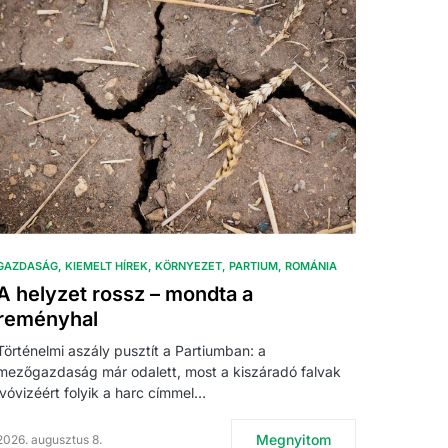
GAZDASÁG
KIEMELT HÍREK
KÖRNYEZET
PARTIUM
ROMÁNIA
A helyzet rossz – mondta a
reményhal
Történelmi aszály pusztít a Partiumban: a
mezőgazdaság már odalett, most a kiszáradó falvak
ivóvizéért folyik a harc címmel…
Megnyitom
2026. augusztus 8.