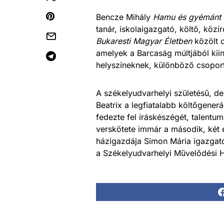
Bencze Mihály
Hamu és gyémánt
tanár, iskolaigazgató, költő, köz
Bukaresti Magyar Életben
közölt c
amelyek a Barcaság múltjából ki
helyszíneknek, különböző csoport
A székelyudvarhelyi születésű, d
Beatrix a legfiatalabb költőgenerá
fedezte fel íráskészégét, talent
verskötete immár a második, két é
házigazdája Simon Mária igazgat
a Székelyudvarhelyi Művelődési 