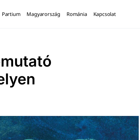
Partium
Magyarország
Románia
Kapcsolat
emutató
elyen