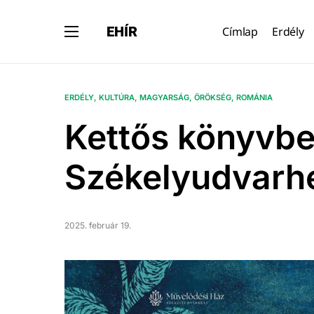
EHÍR
Címlap
Erdély
ERDÉLY
KULTÚRA
MAGYARSÁG
ÖRÖKSÉG
ROMÁNIA
Kettős könyvb
Székelyudvarh
2025. február 19.