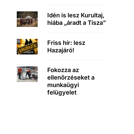
Idén is lesz Kurultaj,
hiába „áradt a Tisza”
Friss hír: lesz
Hazajáró!
Fokozza az
ellenőrzéseket a
munkaügyi
felügyelet