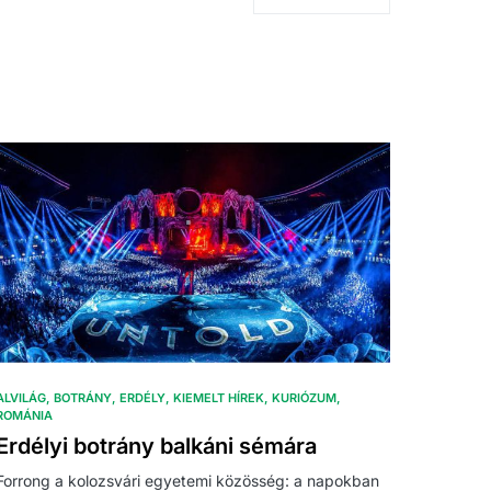
ALVILÁG
BOTRÁNY
ERDÉLY
KIEMELT HÍREK
KURIÓZUM
ROMÁNIA
Erdélyi botrány balkáni sémára
Forrong a kolozsvári egyetemi közösség: a napokban