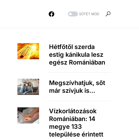
SÖTÉT MÓD
Hétfőtől szerda
estig kánikula lesz
egész Romániában
Megszívhatjuk, sőt
már szívjuk is…
Vízkorlátozások
Romániában: 14
megye 133
települése érintett