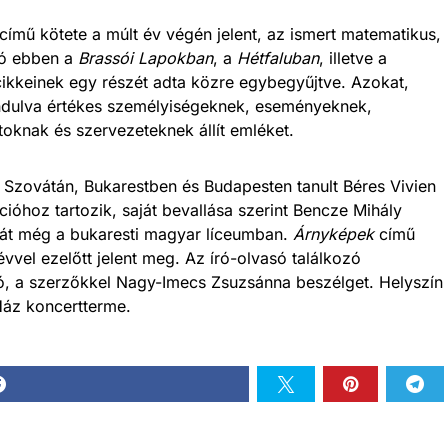
című kötete a múlt év végén jelent, az ismert matematikus,
író ebben a
Brassói Lapokban
, a
Hétfaluban
, illetve a
ikkeinek egy részét adta közre egybegyűjtve. Azokat,
indulva értékes személyiségeknek, eseményeknek,
oknak és szervezeteknek állít emléket.
e Szovátán, Bukarestben és Budapesten tanult Béres Vivien
cióhoz tartozik, saját bevallása szerint Bencze Mihály
umát még a bukaresti magyar líceumban.
Árnyképek
című
vvel ezelőtt jelent meg. Az író-olvasó találkozó
ó, a szerzőkkel Nagy-Imecs Zsuzsánna beszélget. Helyszín
Ház koncertterme.