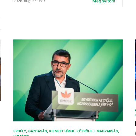
Megnyitom
2026. augusztus 9.
ERDÉLY
GAZDASÁG
KIEMELT HÍREK
KÖZRÖHEJ
MAGYARSÁG
ROMÁNIA