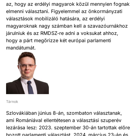
az, hogy az erdélyi magyarok közül mennyien fognak
elmenni választani. Figyelemmel az önkormányzati
választások mobilizáló hatására, az erdélyi
magyaroknak nagy számban kell a szavazóurnákhoz
járulniuk és az RMDSZ-re adni a voksukat ahhoz,
hogy a párt megőrizze két európai parlamenti
mandátumát.
Tárnok
Szlovákiában június 8-án, szombaton választanak,
ami Romániával ellentétesen a választási szuperév
lezárása lesz: 2023. szeptember 30-án tartottak előre
hozott parlamenti választást, 2024. március 23-án és