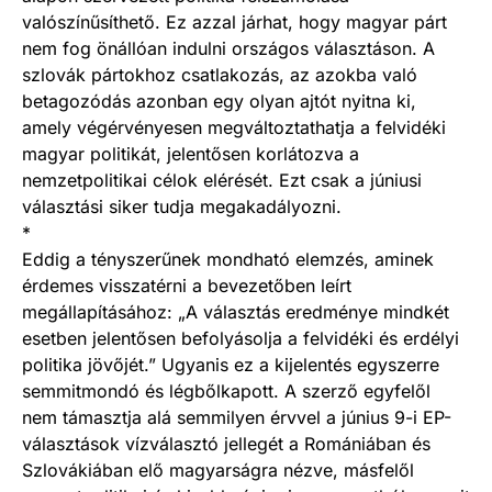
valószínűsíthető. Ez azzal járhat, hogy magyar párt
nem fog önállóan indulni országos választáson. A
szlovák pártokhoz csatlakozás, az azokba való
betagozódás azonban egy olyan ajtót nyitna ki,
amely végérvényesen megváltoztathatja a felvidéki
magyar politikát, jelentősen korlátozva a
nemzetpolitikai célok elérését. Ezt csak a júniusi
választási siker tudja megakadályozni.
*
Eddig a tényszerűnek mondható elemzés, aminek
érdemes visszatérni a bevezetőben leírt
megállapításához: „A választás eredménye mindkét
esetben jelentősen befolyásolja a felvidéki és erdélyi
politika jövőjét.” Ugyanis ez a kijelentés egyszerre
semmitmondó és légbőlkapott. A szerző egyfelől
nem támasztja alá semmilyen érvvel a június 9-i EP-
választások vízválasztó jellegét a Romániában és
Szlovákiában elő magyarságra nézve, másfelől