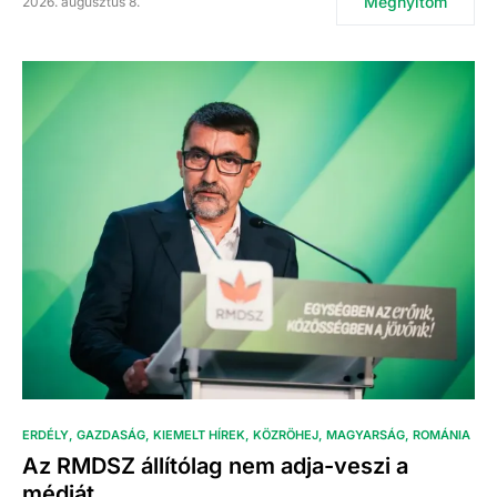
Megnyitom
2026. augusztus 8.
ERDÉLY
GAZDASÁG
KIEMELT HÍREK
KÖZRÖHEJ
MAGYARSÁG
ROMÁNIA
Az RMDSZ állítólag nem adja-veszi a
médiát