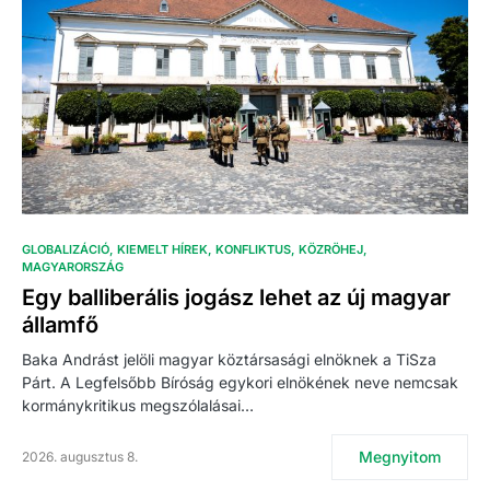
GLOBALIZÁCIÓ
KIEMELT HÍREK
KONFLIKTUS
KÖZRÖHEJ
MAGYARORSZÁG
Egy balliberális jogász lehet az új magyar
államfő
Baka Andrást jelöli magyar köztársasági elnöknek a TiSza
Párt. A Legfelsőbb Bíróság egykori elnökének neve nemcsak
kormánykritikus megszólalásai…
Megnyitom
2026. augusztus 8.