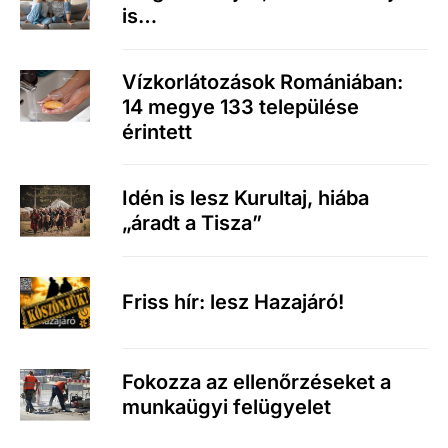
is…
Vízkorlátozások Romániában:
14 megye 133 települése
érintett
Idén is lesz Kurultaj, hiába
„áradt a Tisza”
Friss hír: lesz Hazajáró!
Fokozza az ellenőrzéseket a
munkaügyi felügyelet