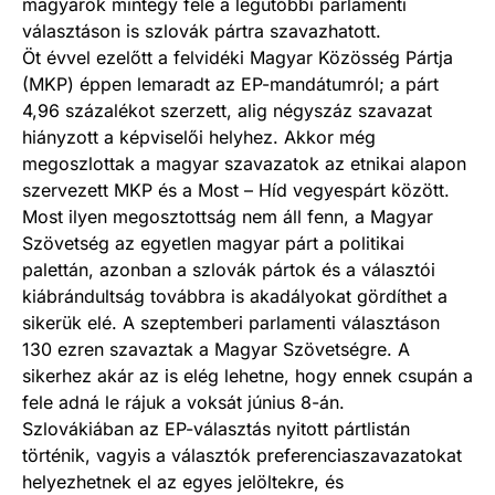
magyarok mintegy fele a legutóbbi parlamenti
választáson is szlovák pártra szavazhatott.
Öt évvel ezelőtt a felvidéki Magyar Közösség Pártja
(MKP) éppen lemaradt az EP-mandátumról; a párt
4,96 százalékot szerzett, alig négyszáz szavazat
hiányzott a képviselői helyhez. Akkor még
megoszlottak a magyar szavazatok az etnikai alapon
szervezett MKP és a Most – Híd vegyespárt között.
Most ilyen megosztottság nem áll fenn, a Magyar
Szövetség az egyetlen magyar párt a politikai
palettán, azonban a szlovák pártok és a választói
kiábrándultság továbbra is akadályokat gördíthet a
sikerük elé. A szeptemberi parlamenti választáson
130 ezren szavaztak a Magyar Szövetségre. A
sikerhez akár az is elég lehetne, hogy ennek csupán a
fele adná le rájuk a voksát június 8-án.
Szlovákiában az EP-választás nyitott pártlistán
történik, vagyis a választók preferenciaszavazatokat
helyezhetnek el az egyes jelöltekre, és