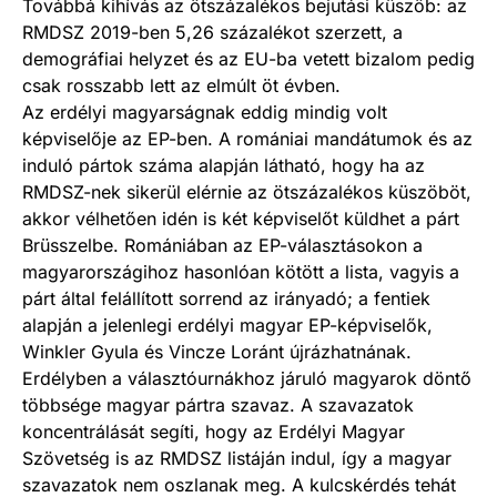
Továbbá kihívás az ötszázalékos bejutási küszöb: az
RMDSZ 2019-ben 5,26 százalékot szerzett, a
demográfiai helyzet és az EU-ba vetett bizalom pedig
csak rosszabb lett az elmúlt öt évben.
Az erdélyi magyarságnak eddig mindig volt
képviselője az EP-ben. A romániai mandátumok és az
induló pártok száma alapján látható, hogy ha az
RMDSZ-nek sikerül elérnie az ötszázalékos küszöböt,
akkor vélhetően idén is két képviselőt küldhet a párt
Brüsszelbe. Romániában az EP-választásokon a
magyarországihoz hasonlóan kötött a lista, vagyis a
párt által felállított sorrend az irányadó; a fentiek
alapján a jelenlegi erdélyi magyar EP-képviselők,
Winkler Gyula és Vincze Loránt újrázhatnának.
Erdélyben a választóurnákhoz járuló magyarok döntő
többsége magyar pártra szavaz. A szavazatok
koncentrálását segíti, hogy az Erdélyi Magyar
Szövetség is az RMDSZ listáján indul, így a magyar
szavazatok nem oszlanak meg. A kulcskérdés tehát