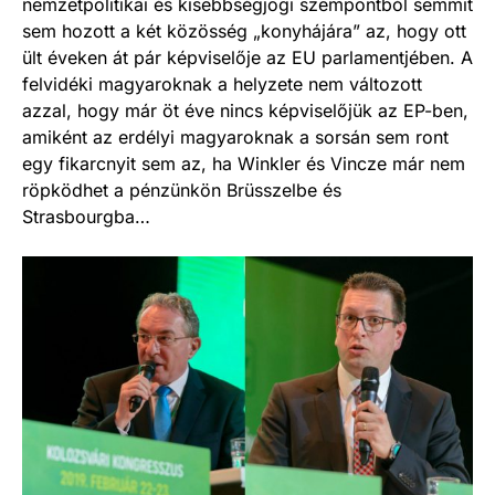
nemzetpolitikai és kisebbségjogi szempontból semmit
sem hozott a két közösség „konyhájára” az, hogy ott
ült éveken át pár képviselője az EU parlamentjében. A
felvidéki magyaroknak a helyzete nem változott
azzal, hogy már öt éve nincs képviselőjük az EP-ben,
amiként az erdélyi magyaroknak a sorsán sem ront
egy fikarcnyit sem az, ha Winkler és Vincze már nem
röpködhet a pénzünkön Brüsszelbe és
Strasbourgba…