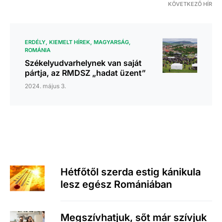
KÖVETKEZŐ HÍR
ERDÉLY
KIEMELT HÍREK
MAGYARSÁG
ROMÁNIA
Székelyudvarhelynek van saját
pártja, az RMDSZ „hadat üzent”
2024. május 3.
Hétfőtől szerda estig kánikula
lesz egész Romániában
Megszívhatjuk, sőt már szívjuk