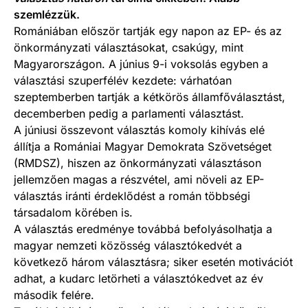
szemlézzük.
Romániában először tartják egy napon az EP- és az
önkormányzati választásokat, csakúgy, mint
Magyarországon. A június 9-i voksolás egyben a
választási szuperfélév kezdete: várhatóan
szeptemberben tartják a kétkörös államfőválasztást,
decemberben pedig a parlamenti választást.
A júniusi összevont választás komoly kihívás elé
állítja a Romániai Magyar Demokrata Szövetséget
(RMDSZ), hiszen az önkormányzati választáson
jellemzően magas a részvétel, ami növeli az EP-
választás iránti érdeklődést a román többségi
társadalom körében is.
A választás eredménye továbbá befolyásolhatja a
magyar nemzeti közösség választókedvét a
következő három választásra; siker esetén motivációt
adhat, a kudarc letörheti a választókedvet az év
második felére.