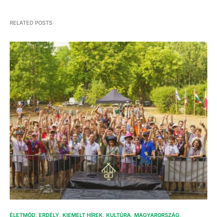
RELATED POSTS
ÉLETMÓD
ERDÉLY
KIEMELT HÍREK
KULTÚRA
MAGYARORSZÁG