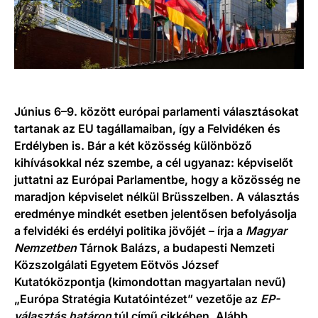
Június 6–9. között európai parlamenti választásokat
tartanak az EU tagállamaiban, így a Felvidéken és
Erdélyben is. Bár a két közösség különböző
kihívásokkal néz szembe, a cél ugyanaz: képviselőt
juttatni az Európai Parlamentbe, hogy a közösség ne
maradjon képviselet nélkül Brüsszelben. A választás
eredménye mindkét esetben jelentősen befolyásolja
a felvidéki és erdélyi politika jövőjét – írja a
Magyar
Nemzetben
Tárnok Balázs, a budapesti Nemzeti
Közszolgálati Egyetem Eötvös József
Kutatóközpontja (kimondottan magyartalan nevű)
„Európa Stratégia Kutatóintézet” vezetője az
EP-
választás határon
túl című cikkében. Alább