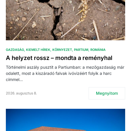
GAZDASÁG
KIEMELT HÍREK
KÖRNYEZET
PARTIUM
ROMÁNIA
A helyzet rossz – mondta a reményhal
Történelmi aszály pusztít a Partiumban: a mezőgazdaság már
odalett, most a kiszáradó falvak ivóvizéért folyik a harc
címmel…
Megnyitom
2026. augusztus 8.