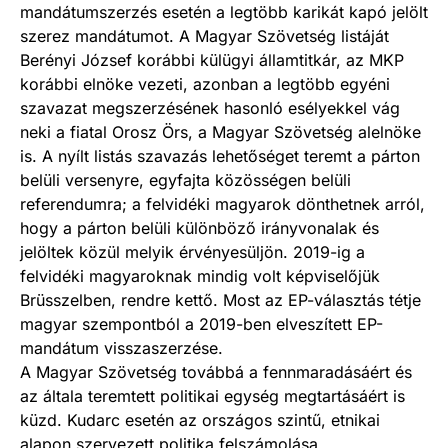
mandátumszerzés esetén a legtöbb karikát kapó jelölt
szerez mandátumot. A Magyar Szövetség listáját
Berényi József korábbi külügyi államtitkár, az MKP
korábbi elnöke vezeti, azonban a legtöbb egyéni
szavazat megszerzésének hasonló esélyekkel vág
neki a fiatal Orosz Örs, a Magyar Szövetség alelnöke
is. A nyílt listás szavazás lehetőséget teremt a párton
belüli versenyre, egyfajta közösségen belüli
referendumra; a felvidéki magyarok dönthetnek arról,
hogy a párton belüli különböző irányvonalak és
jelöltek közül melyik érvényesüljön. 2019-ig a
felvidéki magyaroknak mindig volt képviselőjük
Brüsszelben, rendre kettő. Most az EP-választás tétje
magyar szempontból a 2019-ben elveszített EP-
mandátum visszaszerzése.
A Magyar Szövetség továbbá a fennmaradásáért és
az általa teremtett politikai egység megtartásáért is
küzd. Kudarc esetén az országos szintű, etnikai
alapon szervezett politika felszámolása