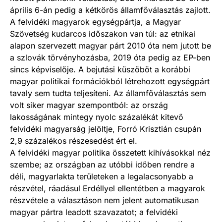
április 6-án pedig a kétkörös államfőválasztás zajlott.
A felvidéki magyarok egységpártja, a Magyar
Szövetség kudarcos időszakon van túl: az etnikai
alapon szervezett magyar párt 2010 óta nem jutott be
a szlovák törvényhozásba, 2019 óta pedig az EP-ben
sincs képviselője. A bejutási küszöböt a korábbi
magyar politikai formációkból létrehozott egységpárt
tavaly sem tudta teljesíteni. Az államfőválasztás sem
volt siker magyar szempontból: az ország
lakosságának mintegy nyolc százalékát kitevő
felvidéki magyarság jelöltje, Forró Krisztián csupán
2,9 százalékos részesedést ért el.
A felvidéki magyar politika összetett kihívásokkal néz
szembe; az országban az utóbbi időben rendre a
déli, magyarlakta területeken a legalacsonyabb a
részvétel, ráadásul Erdéllyel ellentétben a magyarok
részvétele a választáson nem jelent automatikusan
magyar pártra leadott szavazatot; a felvidéki