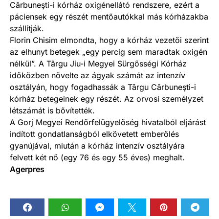
Cărbuneşti-i kórház oxigénellátó rendszere, ezért a
páciensek egy részét mentőautókkal más kórházakba
szállítják.
Florin Chisim elmondta, hogy a kórház vezetői szerint
az elhunyt betegek „egy percig sem maradtak oxigén
nélkül”. A Târgu Jiu-i Megyei Sürgősségi Kórház
időközben növelte az ágyak számát az intenzív
osztályán, hogy fogadhassák a Târgu Cărbuneşti-i
kórház betegeinek egy részét. Az orvosi személyzet
létszámát is bővítették.
A Gorj Megyei Rendőrfelügyelőség hivatalból eljárást
indított gondatlanságból elkövetett emberölés
gyanújával, miután a kórház intenzív osztályára
felvett két nő (egy 76 és egy 55 éves) meghalt.
Agerpres