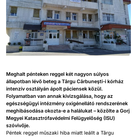
Meghalt pénteken reggel két nagyon súlyos
állapotban lévő beteg a Târgu Cărbuneşti-i kórház
intenzív osztályán ápolt páciensek közül.
Folyamatban van annak kivizsgálása, hogy az
egészségügyi intézmény oxigénellátó rendszerének
meghibásodása okozta-e a halálukat – közölte a Gorj
Megyei Katasztrófavédelmi Felügyelőség (ISU)
szóvivője.
Péntek reggel műszaki hiba miatt leállt a Târgu