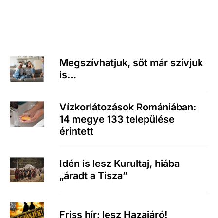
Megszívhatjuk, sőt már szívjuk
is…
Vízkorlátozások Romániában:
14 megye 133 települése
érintett
Idén is lesz Kurultaj, hiába
„áradt a Tisza”
Friss hír: lesz Hazajáró!