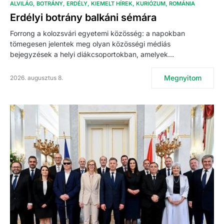
ALVILÁG
BOTRÁNY
ERDÉLY
KIEMELT HÍREK
KURIÓZUM
ROMÁNIA
Erdélyi botrány balkáni sémára
Forrong a kolozsvári egyetemi közösség: a napokban
tömegesen jelentek meg olyan közösségi médiás
bejegyzések a helyi diákcsoportokban, amelyek…
Megnyitom
2026. augusztus 8.