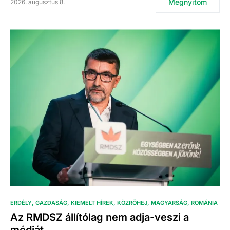
Megnyitom
2026. augusztus 8.
ERDÉLY
GAZDASÁG
KIEMELT HÍREK
KÖZRÖHEJ
MAGYARSÁG
ROMÁNIA
Az RMDSZ állítólag nem adja-veszi a