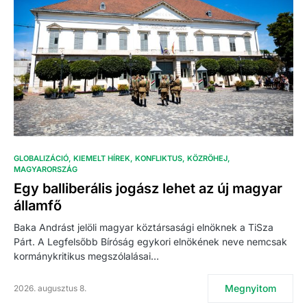
GLOBALIZÁCIÓ
KIEMELT HÍREK
KONFLIKTUS
KÖZRÖHEJ
MAGYARORSZÁG
Egy balliberális jogász lehet az új magyar
államfő
Baka Andrást jelöli magyar köztársasági elnöknek a TiSza
Párt. A Legfelsőbb Bíróság egykori elnökének neve nemcsak
kormánykritikus megszólalásai…
Megnyitom
2026. augusztus 8.