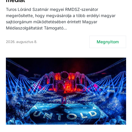
médiát
Turos Lóránd Szatmár megyei RMDSZ-szenátor
megerősítette, hogy megvásárolja a több erdélyi magyar
sajtóorgánum működtetésében érintett Magyar
Médiaszolgáltatást Támogató…
Megnyitom
2026. augusztus 8.