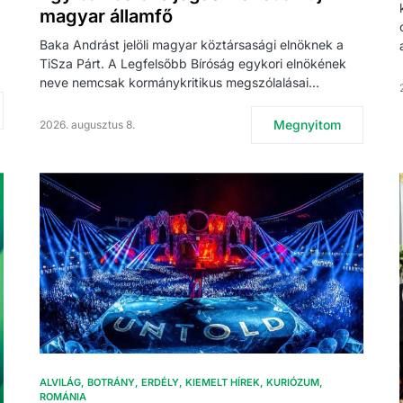
magyar államfő
Baka Andrást jelöli magyar köztársasági elnöknek a
TiSza Párt. A Legfelsőbb Bíróság egykori elnökének
neve nemcsak kormánykritikus megszólalásai…
Megnyitom
2026. augusztus 8.
ALVILÁG
BOTRÁNY
ERDÉLY
KIEMELT HÍREK
KURIÓZUM
ROMÁNIA