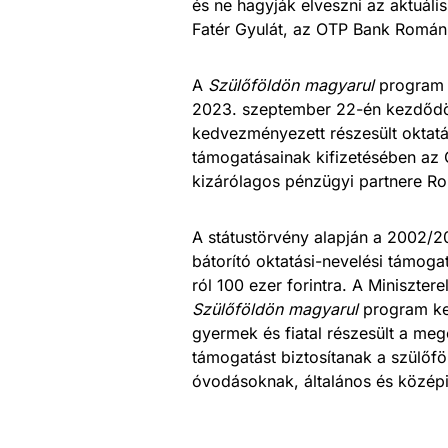
és ne hagyják elveszni az aktuáli
Fatér Gyulát, az OTP Bank Román
A
Szülőföldön magyarul
program 2
2023. szeptember 22-én kezdődöt
kedvezményezett részesült oktatá
támogatásainak kifizetésében az
kizárólagos pénzügyi partnere R
A státustörvény alapján a 2002/20
bátorító oktatási-nevelési támog
ról 100 ezer forintra. A Miniszter
Szülőföldön magyarul
program ke
gyermek és fiatal részesült a meg
támogatást biztosítanak a szülőf
óvodásoknak, általános és középi