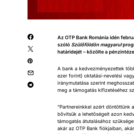
Az OTP Bank Románia idén febru
szóló
Szülőföldön magyarul
progr
határidejét – közölte a pénzintéze
A bank a kedvezményezettek több 
ezer forint) oktatási-nevelési va
iránymutatása szerint meghosszab
meg a támogatás kifizetéséhez s
“Partnereinkkel azért döntöttünk 
bővítsük a lehetőségeit azon ked
támogatás átutalásához szükséges
akár az OTP Bank fiókjaiban, akár