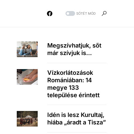
SÖTÉT MÓD
Megszívhatjuk, sőt
már szívjuk is…
Vízkorlátozások
Romániában: 14
megye 133
települése érintett
Idén is lesz Kurultaj,
hiába „áradt a Tisza”