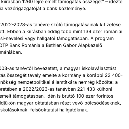
s kiírásban 1260 lejre emelt támogatás összegét” – idézte
ia vezérigazgatóját a bank közleménye.
022-2023-as tanévre szóló támogatásainak kifizetése
t. Ebben a kiírásban eddig több mint 139 ezer romániai
si-nevelési vagy hallgatói támogatásban. A program
 OTP Bank Románia a Bethlen Gábor Alapkezelő
omániában.
03-as tanévtől bevezetett, a magyar iskolaválasztást
atás összegét tavaly emelte a kormány a korábbi 22 400-
elnökség nemzetpolitikai államtitkára nemrég közölte: a
retében a 2022/2023-as tanévben 221 433 külhoni
emelt támogatásban. Idén is bruttó 100 ezer forintos
öldjükön magyar oktatásban részt vevő bölcsődéseknek,
skolásoknak, felsőoktatási hallgatóknak.