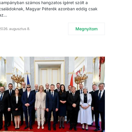
kampányban számos hangzatos ígéret szólt a
családoknak, Magyar Péterék azonban eddig csak
az…
Megnyitom
2026. augusztus 8.