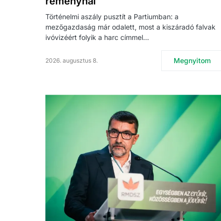
reményhal
Történelmi aszály pusztít a Partiumban: a
mezőgazdaság már odalett, most a kiszáradó falvak
ivóvizéért folyik a harc címmel…
Megnyitom
2026. augusztus 8.