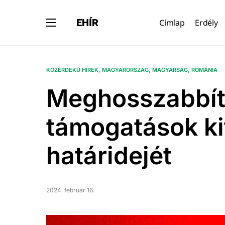
EHÍR
Címlap
Erdély
KÖZÉRDEKŰ HÍREK
MAGYARORSZÁG
MAGYARSÁG
ROMÁNIA
Meghosszabbíto
támogatások ki
határidejét
2024. február 16.