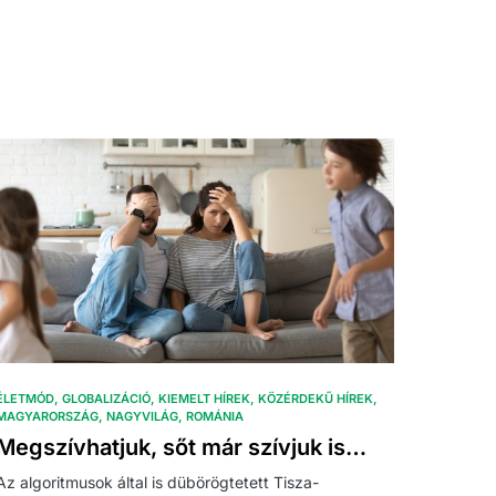
ÉLETMÓD
GLOBALIZÁCIÓ
KIEMELT HÍREK
KÖZÉRDEKŰ HÍREK
MAGYARORSZÁG
NAGYVILÁG
ROMÁNIA
Megszívhatjuk, sőt már szívjuk is…
Az algoritmusok által is dübörögtetett Tisza-