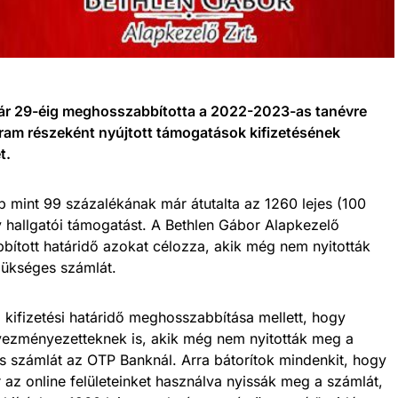
ár 29-éig meghosszabbította a 2022-2023-as tanévre
am részeként nyújtott támogatások kifizetésének
t.
mint 99 százalékának már átutalta az 1260 lejes (100
gy hallgatói támogatást. A Bethlen Gábor Alapkezelő
bított határidő azokat célozza, akik még nem nyitották
zükséges számlát.
a kifizetési határidő meghosszabbítása mellett, hogy
vezményezetteknek is, akik még nem nyitották meg a
 számlát az OTP Banknál. Arra bátorítok mindenkit, hogy
 az online felületeinket használva nyissák meg a számlát,