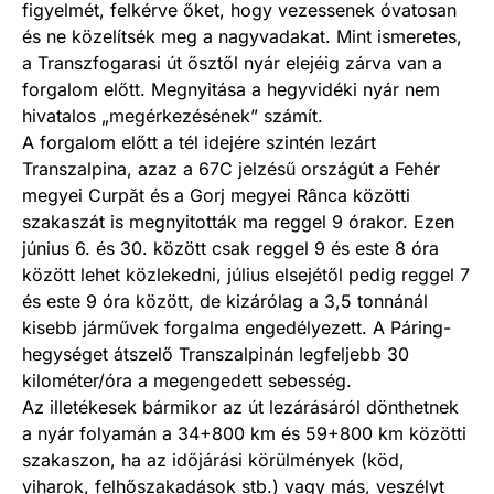
figyelmét, felkérve őket, hogy vezessenek óvatosan
és ne közelítsék meg a nagyvadakat. Mint ismeretes,
a Transzfogarasi út ősztől nyár elejéig zárva van a
forgalom előtt. Megnyitása a hegyvidéki nyár nem
hivatalos „megérkezésének” számít.
A forgalom előtt a tél idejére szintén lezárt
Transzalpina, azaz a 67C jelzésű országút a Fehér
megyei Curpăt és a Gorj megyei Rânca közötti
szakaszát is megnyitották ma reggel 9 órakor. Ezen
június 6. és 30. között csak reggel 9 és este 8 óra
között lehet közlekedni, július elsejétől pedig reggel 7
és este 9 óra között, de kizárólag a 3,5 tonnánál
kisebb járművek forgalma engedélyezett. A Páring-
hegységet átszelő Transzalpinán legfeljebb 30
kilométer/óra a megengedett sebesség.
Az illetékesek bármikor az út lezárásáról dönthetnek
a nyár folyamán a 34+800 km és 59+800 km közötti
szakaszon, ha az időjárási körülmények (köd,
viharok, felhőszakadások stb.) vagy más, veszélyt