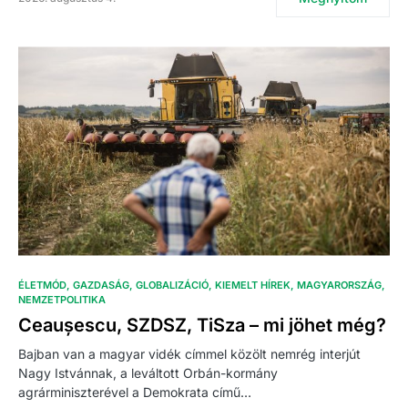
ÉLETMÓD
GAZDASÁG
GLOBALIZÁCIÓ
KIEMELT HÍREK
MAGYARORSZÁG
NEMZETPOLITIKA
Ceaușescu, SZDSZ, TiSza – mi jöhet még?
Bajban van a magyar vidék címmel közölt nemrég interjút
Nagy Istvánnak, a leváltott Orbán-kormány
agrárminiszterével a Demokrata című…