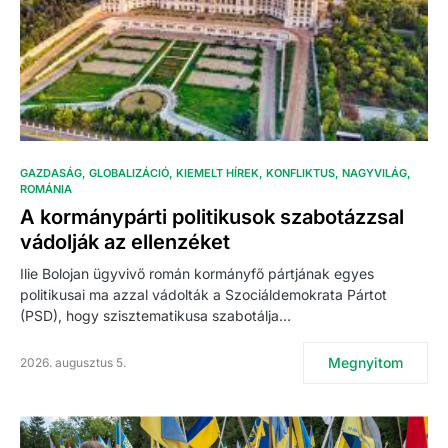
GAZDASÁG
GLOBALIZÁCIÓ
KIEMELT HÍREK
KONFLIKTUS
NAGYVILÁG
ROMÁNIA
A kormánypárti politikusok szabotázzsal
vádolják az ellenzéket
Ilie Bolojan ügyvivő román kormányfő pártjának egyes
politikusai ma azzal vádolták a Szociáldemokrata Pártot
(PSD), hogy szisztematikusa szabotálja…
Megnyitom
2026. augusztus 5.