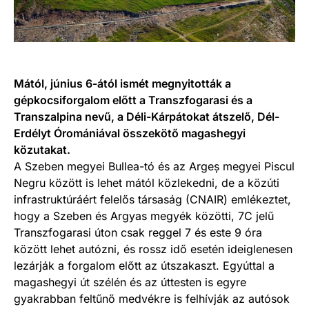
Mától, június 6-ától ismét megnyitották a
gépkocsiforgalom előtt a Transzfogarasi és a
Transzalpina nevű, a Déli-Kárpátokat átszelő, Dél-
Erdélyt Óromániával összekötő magashegyi
közutakat.
A Szeben megyei Bullea-tó és az Argeș megyei Piscul
Negru között is lehet mától közlekedni, de a közúti
infrastruktúráért felelős társaság (CNAIR) emlékeztet,
hogy a Szeben és Argyas megyék közötti, 7C jelű
Transzfogarasi úton csak reggel 7 és este 9 óra
között lehet autózni, és rossz idő esetén ideiglenesen
lezárják a forgalom előtt az útszakaszt. Egyúttal a
magashegyi út szélén és az úttesten is egyre
gyakrabban feltűnő medvékre is felhívják az autósok