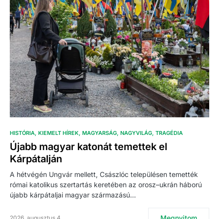
HISTÓRIA
KIEMELT HÍREK
MAGYARSÁG
NAGYVILÁG
TRAGÉDIA
Újabb magyar katonát temettek el
Kárpátalján
A hétvégén Ungvár mellett, Császlóc településen temették
római katolikus szertartás keretében az orosz–ukrán háború
újabb kárpátaljai magyar származású…
Megnyitom
2026. augusztus 4.