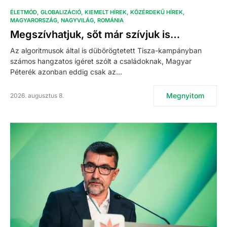
ÉLETMÓD
GLOBALIZÁCIÓ
KIEMELT HÍREK
KÖZÉRDEKŰ HÍREK
MAGYARORSZÁG
NAGYVILÁG
ROMÁNIA
Megszívhatjuk, sőt már szívjuk is…
Az algoritmusok által is dübörögtetett Tisza-kampányban
számos hangzatos ígéret szólt a családoknak, Magyar
Péterék azonban eddig csak az…
Megnyitom
2026. augusztus 8.