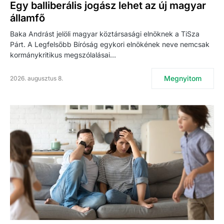
Egy balliberális jogász lehet az új magyar
államfő
Baka Andrást jelöli magyar köztársasági elnöknek a TiSza
Párt. A Legfelsőbb Bíróság egykori elnökének neve nemcsak
kormánykritikus megszólalásai…
Megnyitom
2026. augusztus 8.