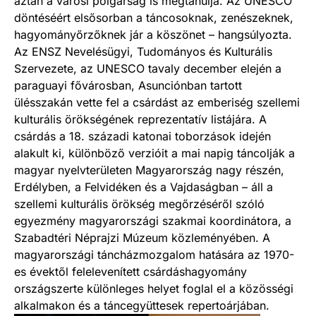
aztán a városi polgárság is megtanulja. Az UNESCO
döntéséért elsősorban a táncosoknak, zenészeknek,
hagyományőrzőknek jár a köszönet – hangsúlyozta.
Az ENSZ Nevelésügyi, Tudományos és Kulturális
Szervezete, az UNESCO tavaly december elején a
paraguayi fővárosban, Asunciónban tartott
ülésszakán vette fel a csárdást az emberiség szellemi
kulturális örökségének reprezentatív listájára. A
csárdás a 18. századi katonai toborzások idején
alakult ki, különböző verzióit a mai napig táncolják a
magyar nyelvterületen Magyarország nagy részén,
Erdélyben, a Felvidéken és a Vajdaságban – áll a
szellemi kulturális örökség megőrzéséről szóló
egyezmény magyarországi szakmai koordinátora, a
Szabadtéri Néprajzi Múzeum közleményében. A
magyarországi táncházmozgalom hatására az 1970-
es évektől felelevenített csárdáshagyomány
országszerte különleges helyet foglal el a közösségi
alkalmakon és a táncegyüttesek repertoárjában.