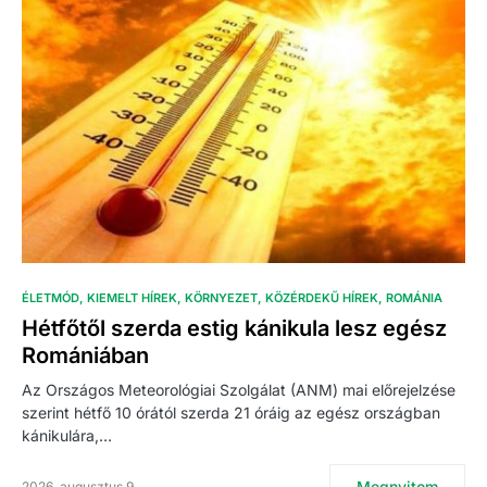
ÉLETMÓD
KIEMELT HÍREK
KÖRNYEZET
KÖZÉRDEKŰ HÍREK
ROMÁNIA
Hétfőtől szerda estig kánikula lesz egész
Romániában
Az Országos Meteorológiai Szolgálat (ANM) mai előrejelzése
szerint hétfő 10 órától szerda 21 óráig az egész országban
kánikulára,…
Megnyitom
2026. augusztus 9.