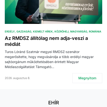
ERDÉLY
GAZDASÁG
KIEMELT HÍREK
KÖZRÖHEJ
MAGYARSÁG
ROMÁNIA
Az RMDSZ állítólag nem adja-veszi a
médiát
Turos Lóránd Szatmár megyei RMDSZ-szenátor
megerősítette, hogy megvásárolja a több erdélyi magyar
sajtóorgánum működtetésében érintett Magyar
Médiaszolgáltatást Támogató…
Megnyitom
2026. augusztus 8.
EHÍR