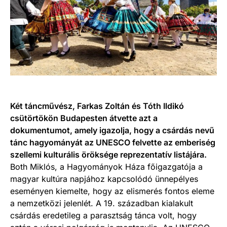
Két táncművész, Farkas Zoltán és Tóth Ildikó
csütörtökön Budapesten átvette azt a
dokumentumot, amely igazolja, hogy a csárdás nevű
tánc hagyományát az UNESCO felvette az emberiség
szellemi kulturális öröksége reprezentatív listájára.
Both Miklós, a Hagyományok Háza főigazgatója a
magyar kultúra napjához kapcsolódó ünnepélyes
eseményen kiemelte, hogy az elismerés fontos eleme
a nemzetközi jelenlét. A 19. században kialakult
csárdás eredetileg a parasztság tánca volt, hogy