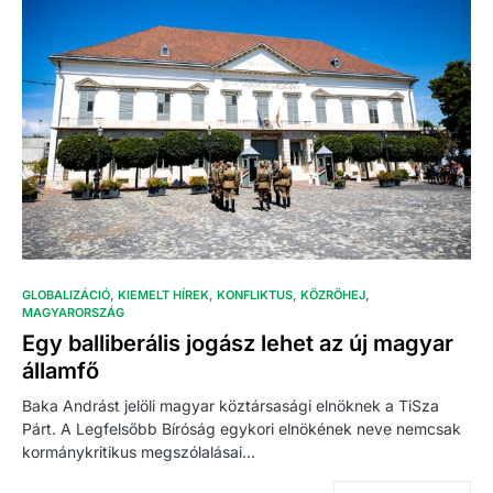
GLOBALIZÁCIÓ
KIEMELT HÍREK
KONFLIKTUS
KÖZRÖHEJ
MAGYARORSZÁG
Egy balliberális jogász lehet az új magyar
államfő
Baka Andrást jelöli magyar köztársasági elnöknek a TiSza
Párt. A Legfelsőbb Bíróság egykori elnökének neve nemcsak
kormánykritikus megszólalásai…