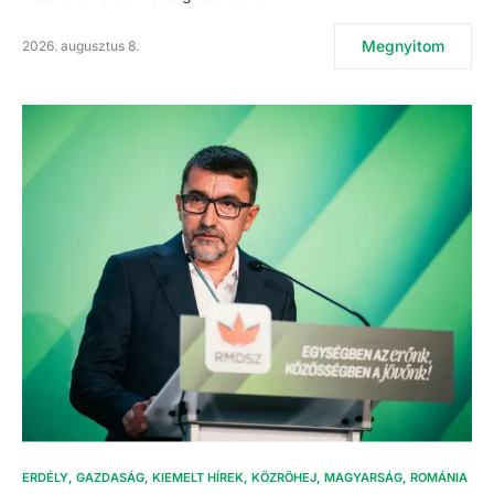
Megnyitom
2026. augusztus 8.
ERDÉLY
GAZDASÁG
KIEMELT HÍREK
KÖZRÖHEJ
MAGYARSÁG
ROMÁNIA