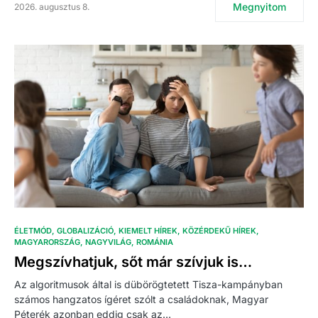
Megnyitom
2026. augusztus 8.
ÉLETMÓD
GLOBALIZÁCIÓ
KIEMELT HÍREK
KÖZÉRDEKŰ HÍREK
MAGYARORSZÁG
NAGYVILÁG
ROMÁNIA
Megszívhatjuk, sőt már szívjuk is…
Az algoritmusok által is dübörögtetett Tisza-kampányban
számos hangzatos ígéret szólt a családoknak, Magyar
Péterék azonban eddig csak az…