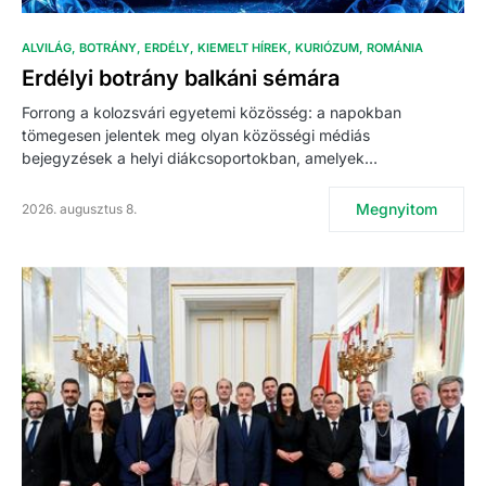
ALVILÁG
BOTRÁNY
ERDÉLY
KIEMELT HÍREK
KURIÓZUM
ROMÁNIA
Erdélyi botrány balkáni sémára
Forrong a kolozsvári egyetemi közösség: a napokban
tömegesen jelentek meg olyan közösségi médiás
bejegyzések a helyi diákcsoportokban, amelyek…
Megnyitom
2026. augusztus 8.