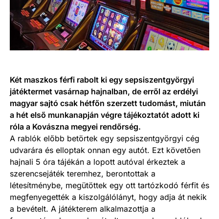
Két maszkos férfi rabolt ki egy sepsiszentgyörgyi
játéktermet vasárnap hajnalban, de erről az erdélyi
magyar sajtó csak hétfőn szerzett tudomást, miután
a hét első munkanapján végre tájékoztatót adott ki
róla a Kovászna megyei rendőrség.
A rablók előbb betörtek egy sepsiszentgyörgyi cég
udvarára és elloptak onnan egy autót. Ezt követően
hajnali 5 óra tájékán a lopott autóval érkeztek a
szerencsejáték teremhez, berontottak a
létesítménybe, megütöttek egy ott tartózkodó férfit és
megfenyegették a kiszolgálólányt, hogy adja át nekik
a bevételt. A játékterem alkalmazottja a