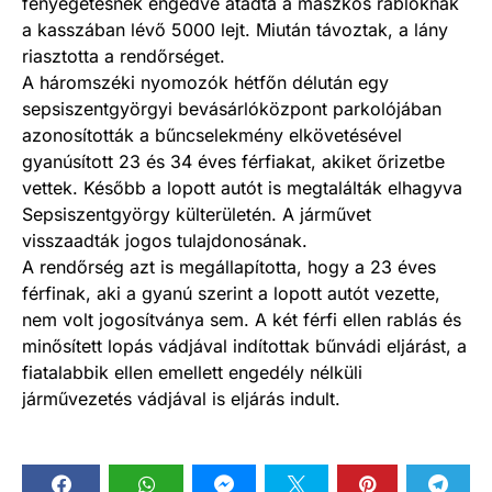
fenyegetésnek engedve átadta a maszkos rablóknak
a kasszában lévő 5000 lejt. Miután távoztak, a lány
riasztotta a rendőrséget.
A háromszéki nyomozók hétfőn délután egy
sepsiszentgyörgyi bevásárlóközpont parkolójában
azonosították a bűncselekmény elkövetésével
gyanúsított 23 és 34 éves férfiakat, akiket őrizetbe
vettek. Később a lopott autót is megtalálták elhagyva
Sepsiszentgyörgy külterületén. A járművet
visszaadták jogos tulajdonosának.
A rendőrség azt is megállapította, hogy a 23 éves
férfinak, aki a gyanú szerint a lopott autót vezette,
nem volt jogosítványa sem. A két férfi ellen rablás és
minősített lopás vádjával indítottak bűnvádi eljárást, a
fiatalabbik ellen emellett engedély nélküli
járművezetés vádjával is eljárás indult.