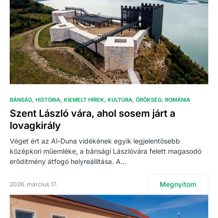
BÁNSÁG
HISTÓRIA
KIEMELT HÍREK
KULTÚRA
ÖRÖKSÉG
ROMÁNIA
Szent László vára, ahol sosem járt a
lovagkirály
Véget ért az Al-Duna vidékének egyik legjelentősebb
középkori műemléke, a bánsági Lászlóvára felett magasodó
erődítmény átfogó helyreállítása. A…
Megnyitom
2026. március 17.