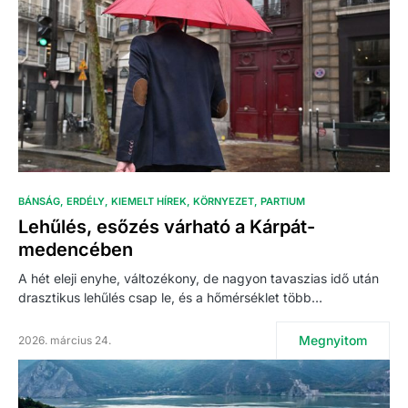
BÁNSÁG
ERDÉLY
KIEMELT HÍREK
KÖRNYEZET
PARTIUM
Lehűlés, esőzés várható a Kárpát-
medencében
A hét eleji enyhe, változékony, de nagyon tavaszias idő után
drasztikus lehűlés csap le, és a hőmérséklet több…
Megnyitom
2026. március 24.