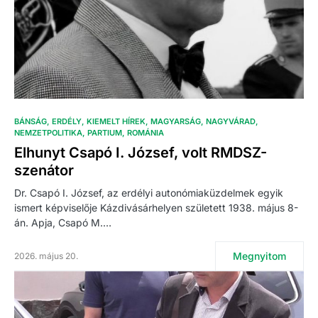
BÁNSÁG
ERDÉLY
KIEMELT HÍREK
MAGYARSÁG
NAGYVÁRAD
NEMZETPOLITIKA
PARTIUM
ROMÁNIA
Elhunyt Csapó I. József, volt RMDSZ-
szenátor
Dr. Csapó I. József, az erdélyi autonómiaküzdelmek egyik
ismert képviselője Kázdivásárhelyen született 1938. május 8-
án. Apja, Csapó M.…
Megnyitom
2026. május 20.