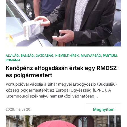
ALVILÁG
BÁNSÁG
GAZDASÁG
KIEMELT HÍREK
MAGYARSÁG
PARTIUM
ROMÁNIA
Kenőpénz elfogadásán értek egy RMDSZ-
es polgármestert
Korrupcióval vádolja a Bihar megyei Érbogyoszló (Buduslău)
község polgármesterét az Európai Ügyészség (EPPO). A
luxembourgi székhelyű nemzetközi vádhatóság…
Megnyitom
2026. május 20.