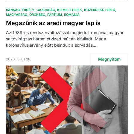
BÁNSÁG
ERDÉLY
GAZDASÁG
KIEMELT HÍREK
KÖZÉRDEKŰ HÍREK
MAGYARSÁG
ÖRÖKSÉG
PARTIUM
ROMÁNIA
Megszűnik az aradi magyar lap is
Az 1989-es rendszerváltozással megindult romániai magyar
sajtóvirágzás három étvized múltán kifulladt. Már a
koronavírusjárvány előtt beindult a sorvadás,…
Megnyitom
2026. július 28.