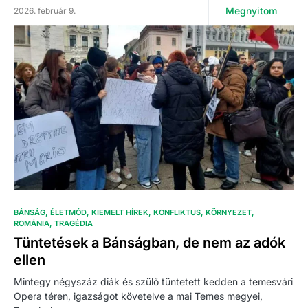
Megnyitom
2026. február 9.
BÁNSÁG
ÉLETMÓD
KIEMELT HÍREK
KONFLIKTUS
KÖRNYEZET
ROMÁNIA
TRAGÉDIA
Tüntetések a Bánságban, de nem az adók
ellen
Mintegy négyszáz diák és szülő tüntetett kedden a temesvári
Opera téren, igazságot követelve a mai Temes megyei,