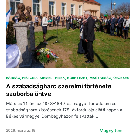
BÁNSÁG
HISTÓRIA
KIEMELT HÍREK
KÖRNYEZET
MAGYARSÁG
ÖRÖKSÉG
A szabadságharc szerelmi története
szoborba öntve
Március 14-én, az 1848–1849-es magyar forradalom és
szabadságharc kitörésének 178. évfordulója előtti napon a
Békés vármegyei Dombegyházon felavatták…
Megnyitom
2026. március 15.