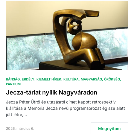
BÁNSÁG
ERDÉLY
KIEMELT HÍREK
KULTÚRA
MAGYARSÁG
ÖRÖKSÉG
PARTIUM
Jecza-tárlat nyílik Nagyváradon
Jecza Péter Útról és utazásról címet kapott retrospektív
kiállítása a Memoria Jecza nevű programsorozat égisze alatt
jött létre,…
Megnyitom
2026. március 6.