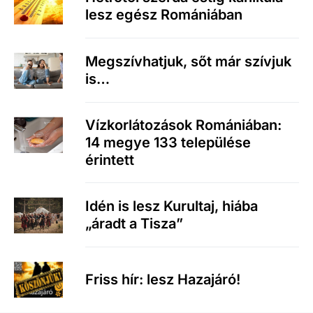
lesz egész Romániában
Megszívhatjuk, sőt már szívjuk
is…
Vízkorlátozások Romániában:
14 megye 133 települése
érintett
Idén is lesz Kurultaj, hiába
„áradt a Tisza”
Friss hír: lesz Hazajáró!