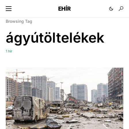
EHÍR
Browsing Tag
ágyútöltelékek
1 hír