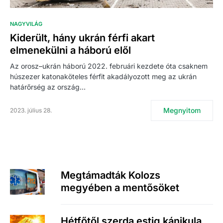
NAGYVILÁG
Kiderült, hány ukrán férfi akart
elmenekülni a háború elől
Az orosz–ukrán háború 2022. februári kezdete óta csaknem
húszezer katonaköteles férfit akadályozott meg az ukrán
határőrség az ország…
Megnyitom
2023. július 28.
Megtámadták Kolozs
megyében a mentősöket
Hétfőtől szerda estig kánikula