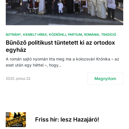
BOTRÁNY
KIEMELT HÍREK
KÖZRÖHEJ
PARTIUM
ROMÁNIA
TRADÍCIÓ
Bűnöző politikust tüntetett ki az ortodox
egyház
A román sajtó nyomán írta meg ma a kolozsvári Krónika – az
eset után egy héttel –, hogy…
Megnyitom
2025. június 22.
Friss hír: lesz Hazajáró!