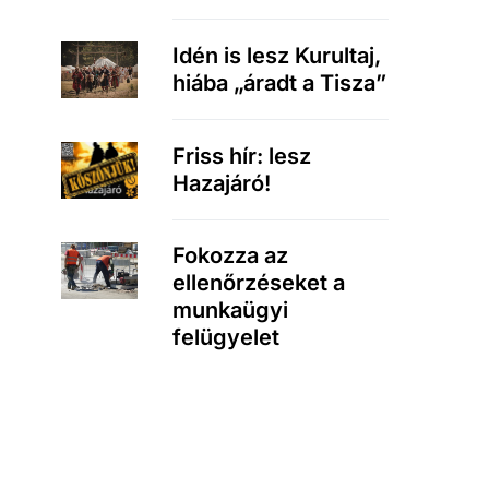
Idén is lesz Kurultaj,
hiába „áradt a Tisza”
Friss hír: lesz
Hazajáró!
Fokozza az
ellenőrzéseket a
munkaügyi
felügyelet