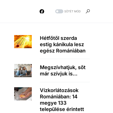
SÖTÉT MÓD
Hétfőtől szerda
estig kánikula lesz
egész Romániában
Megszívhatjuk, sőt
már szívjuk is…
Vízkorlátozások
Romániában: 14
megye 133
települése érintett