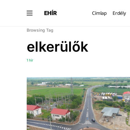
EHÍR
Címlap
Erdély
Browsing Tag
elkerülők
1 hír