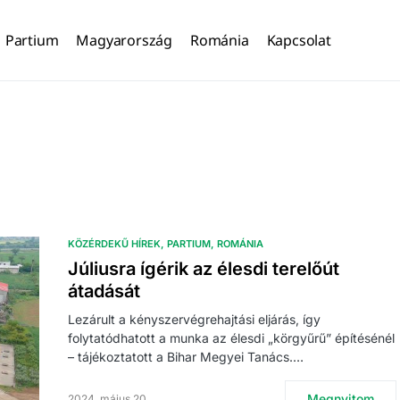
Partium
Magyarország
Románia
Kapcsolat
KÖZÉRDEKŰ HÍREK
PARTIUM
ROMÁNIA
Júliusra ígérik az élesdi terelőút
átadását
Lezárult a kényszervégrehajtási eljárás, így
folytatódhatott a munka az élesdi „körgyűrű” építésénél
– tájékoztatott a Bihar Megyei Tanács.…
Megnyitom
2024. május 20.