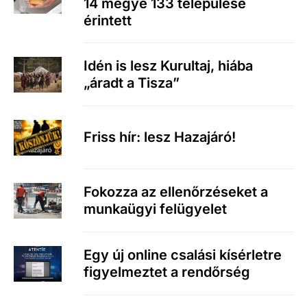
14 megye 133 települése
érintett
Idén is lesz Kurultaj, hiába
„áradt a Tisza”
Friss hír: lesz Hazajáró!
Fokozza az ellenőrzéseket a
munkaügyi felügyelet
Egy új online csalási kísérletre
figyelmeztet a rendőrség