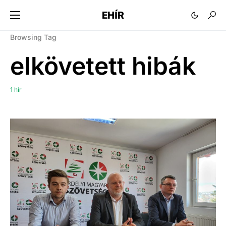
EHÍR
Browsing Tag
elkövetett hibák
1 hír