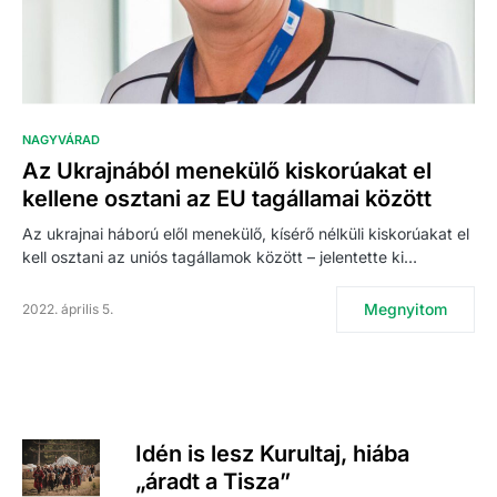
NAGYVÁRAD
Az Ukrajnából menekülő kiskorúakat el
kellene osztani az EU tagállamai között
Az ukrajnai háború elől menekülő, kísérő nélküli kiskorúakat el
kell osztani az uniós tagállamok között – jelentette ki…
Megnyitom
2022. április 5.
Idén is lesz Kurultaj, hiába
„áradt a Tisza”