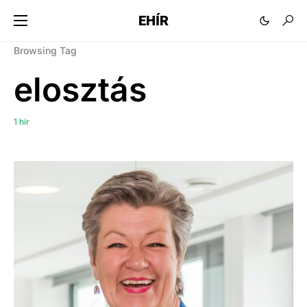
EHÍR
Browsing Tag
elosztás
1 hír