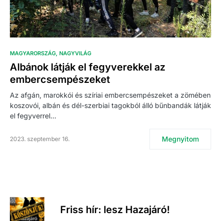
MAGYARORSZÁG
NAGYVILÁG
Albánok látják el fegyverekkel az
embercsempészeket
Az afgán, marokkói és szíriai embercsempészeket a zömében
koszovói, albán és dél-szerbiai tagokból álló bűnbandák látják
el fegyverrel…
Megnyitom
2023. szeptember 16.
Friss hír: lesz Hazajáró!