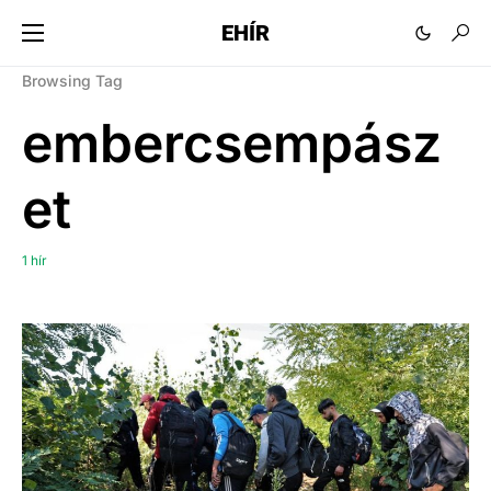
EHÍR
Browsing Tag
embercsempász
et
1 hír