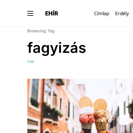
EHÍR
Címlap
Erdély
Browsing Tag
fagyizás
1 hír