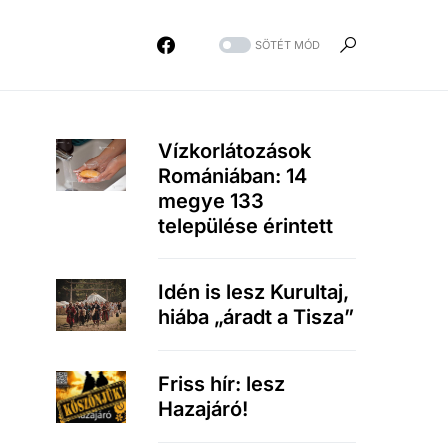
SÖTÉT MÓD
Vízkorlátozások
Romániában: 14
megye 133
települése érintett
Idén is lesz Kurultaj,
hiába „áradt a Tisza”
Friss hír: lesz
Hazajáró!