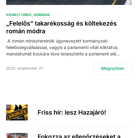
KIEMELT HÍREK
ROMÁNIA
„Felelős” takarékosság és költekezés
román módra
A román miniszterelnök úgynevezett kormányzati
felelősségvállalással, vagyis a parlamenti vitát kiiktatva,
mandátumát kockára téve terjesztette a parlament elé…
Megnyitom
2023. szeptember 27.
Friss hír: lesz Hazajáró!
Fokozza az ellenőrzéseket a