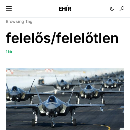
EHÍR
Browsing Tag
felelős/felelőtlen
1 hír