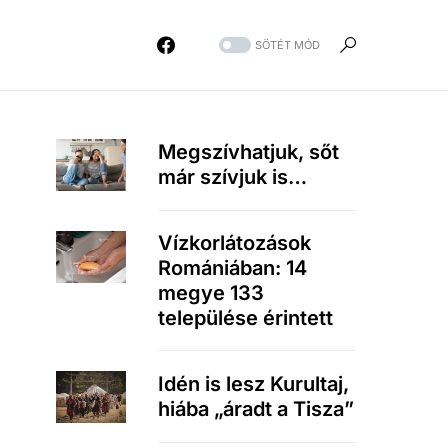
SÖTÉT MÓD
Megszívhatjuk, sőt
már szívjuk is…
Vízkorlátozások
Romániában: 14
megye 133
települése érintett
Idén is lesz Kurultaj,
hiába „áradt a Tisza”